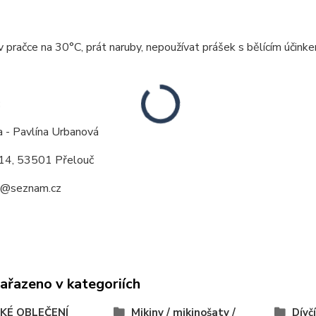
v pračce na 30°C, prát naruby, nepoužívat prášek s bělícím účinkem
:
a - Pavlína Urbanová
14, 53501 Přelouč
a@seznam.cz
zařazeno v kategoriích
KÉ OBLEČENÍ
Mikiny / mikinošaty /
Dívčí