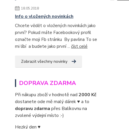
18.05.2018
Info o vložených novinkách
Chcete vědět o vložených novinkách jako
první? Pokud máte Facebookový profil
označte moji Fb stránku By pavlina To se
mi líbí a budete jako první ...
číst celé
Zobrazit všechny novinky
DOPRAVA ZDARMA
Při nákupu zboží v hodnotě nad
2000 Kč
dostanete ode mě malý dárek ♥ a to
dopravu zdarma
přes Balíkovnu na
zvolené výdejní místo :-)
Hezký den ♥