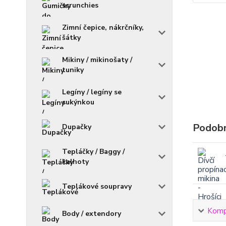
scrunchies
Zimní čepice, nákrčníky,
šátky
Mikiny / mikinošaty /
tuniky
Legíny / legíny se
sukýnkou
Podobn
Dupačky
Tepláčky / Baggy /
kalhoty
Teplákové soupravy
Kompl
Body / extendory