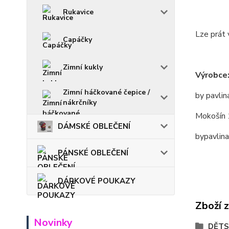
Rukavice
Lze prát 
Capáčky
Zimní kukly
Výrobce
Zimní háčkované čepice /
by pavlin
nákrčníky
Mokošín 
DÁMSKÉ OBLEČENÍ
bypavlin
PÁNSKÉ OBLEČENÍ
DÁRKOVÉ POUKAZY
Zboží 
Novinky
DĚTS