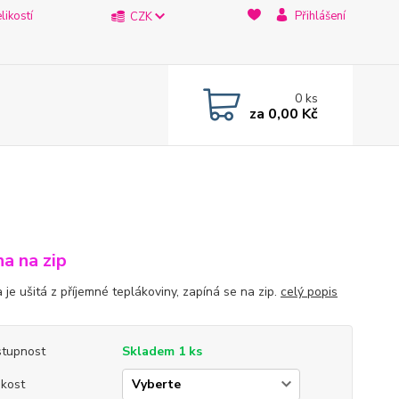
likostí
Přihlášení
CZK
0
ks
za
0,00 Kč
na na zip
 je ušitá z příjemné teplákoviny, zapíná se na zip.
celý popis
tupnost
Skladem 1 ks
ikost