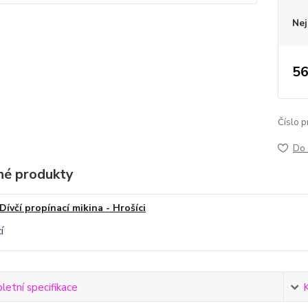
Nej
56
Číslo p
Do 
é produkty
Dívčí propínací mikina - Hrošíci
etní specifikace