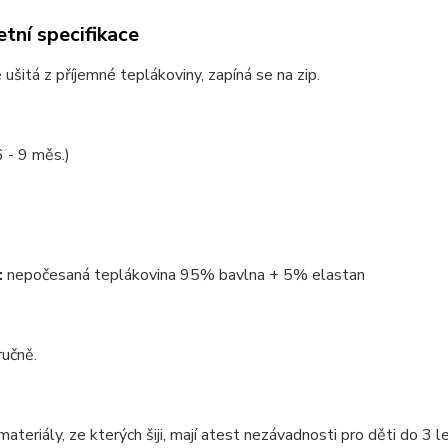
tní specifikace
e ušitá z příjemné teplákoviny, zapíná se na zip.
6 - 9 měs.)
:
nepočesaná teplákovina 95% bavlna + 5% elastan
ručně.
ateriály, ze kterých šiji, mají atest nezávadnosti pro děti do 3 le