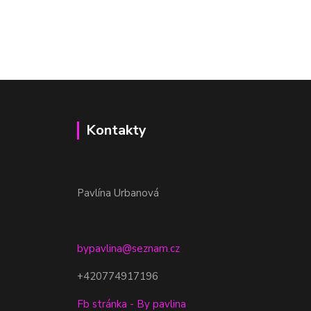
Kontakty
Pavlína Urbanová
bypavlina@seznam.cz
+420774917196
Fb stránka - By pavlina