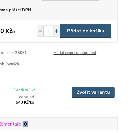
sme plátci DPH
0 Kč
Přidat do košíku
/
ks
roduktu:
25051
Hlídat cenu / dostupnost
oblíbených
Skladem 1 ks
Zvolit variantu
cena od
540 Kč
/
ks
Komentáře
0