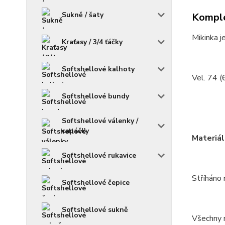
Sukně / šaty
Komple
Mikinka j
Kraťasy / 3/4 ťáčky
Softshellové kalhoty
Vel. 74 (
Softshellové bundy
Softshellové válenky /
capáčky
Materiál
Softshellové rukavice
Stříháno 
Softshellové čepice
Softshellové sukně
Všechny m