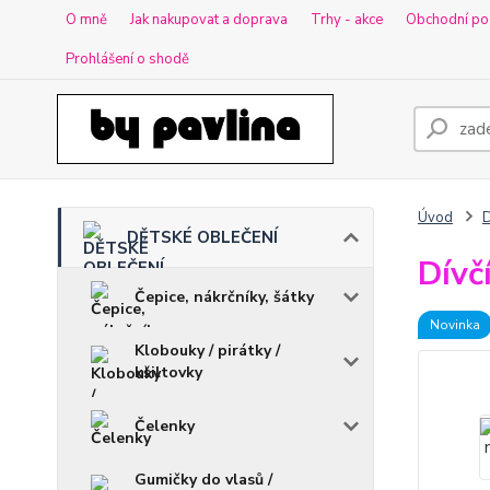
O mně
Jak nakupovat a doprava
Trhy - akce
Obchodní po
Prohlášení o shodě
Úvod
DĚTSKÉ OBLEČENÍ
Dívč
Čepice, nákrčníky, šátky
Novinka
Klobouky / pirátky /
kšiltovky
Čelenky
Gumičky do vlasů /