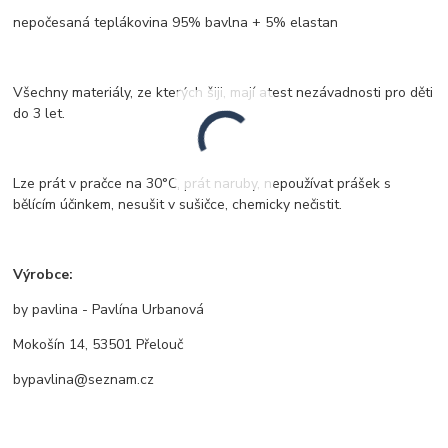
nepočesaná teplákovina 95% bavlna + 5% elastan
Všechny materiály, ze kterých šiji, mají atest nezávadnosti pro děti
do 3 let.
Lze prát v pračce na 30°C, prát naruby, nepoužívat prášek s
bělícím účinkem, nesušit v sušičce, chemicky nečistit.
Výrobce:
by pavlina - Pavlína Urbanová
Mokošín 14, 53501 Přelouč
bypavlina@seznam.cz