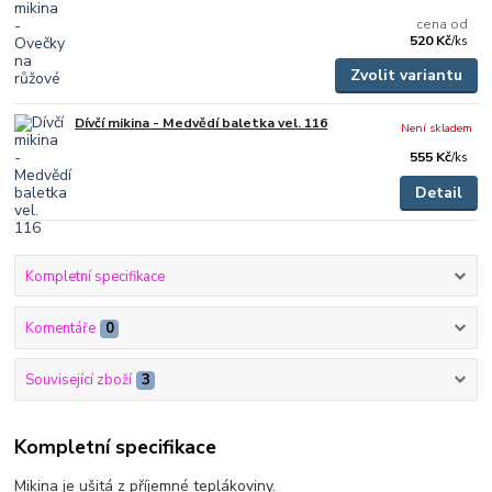
cena od
520 Kč
/
ks
Zvolit variantu
Dívčí mikina - Medvědí baletka vel. 116
Není skladem
555 Kč
/
ks
Detail
Kompletní specifikace
Komentáře
0
Související zboží
3
Kompletní specifikace
Mikina je ušitá z příjemné teplákoviny.