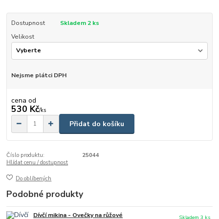
Dostupnost
Skladem 2 ks
Velikost
Nejsme plátci DPH
cena od
530 Kč
/
ks
Přidat do košíku
Číslo produktu:
25044
Hlídat cenu / dostupnost
Do oblíbených
Podobné produkty
Dívčí mikina - Ovečky na růžové
Skladem 3 ks