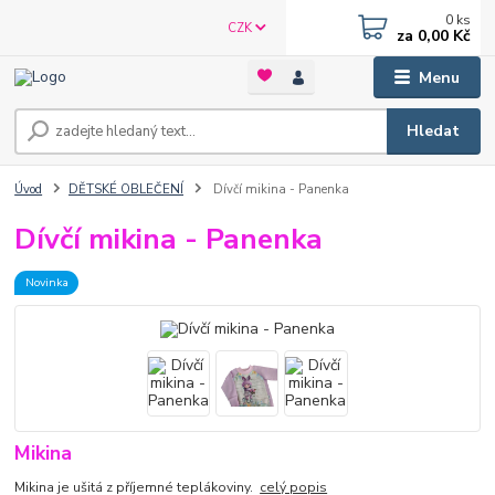
0
ks
CZK
za
0,00 Kč
Menu
Hledat
Úvod
DĚTSKÉ OBLEČENÍ
Dívčí mikina - Panenka
Dívčí mikina - Panenka
Novinka
Mikina
Mikina je ušitá z příjemné teplákoviny.
celý popis