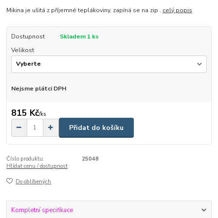
Mikina je ušitá z příjemné teplákoviny, zapíná se na zip .
celý popis
Dostupnost
Skladem 1 ks
Velikost
Nejsme plátci DPH
815 Kč
/
ks
Přidat do košíku
Číslo produktu:
25048
Hlídat cenu / dostupnost
Do oblíbených
Kompletní specifikace