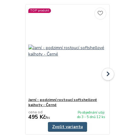
TOP produkt
TOP produkt
Jarní - podzimní rostoucí softshellové
Dětské zimn
kalhoty - Černé
cena od
cena od
Po objednání ušiji
495 Kč
475 Kč
do 3 - 5 dnů 12 ks
/
ks
/
ks
Zvolit variantu