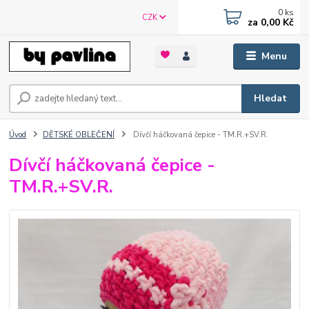
0
ks
CZK
za
0,00 Kč
Menu
Hledat
Úvod
DĚTSKÉ OBLEČENÍ
Dívčí háčkovaná čepice - TM.R.+SV.R.
Dívčí háčkovaná čepice -
TM.R.+SV.R.