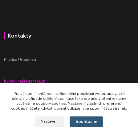
Kontakty
Pavlína Urbanová
bypavlina@seznam.cz
+420774917196
Pro základní funkčnost, zpříjemnění používání webu, analytické
účely a v případě udělení souhlasu také pro účely cílení reklamy
Fb stránka - By pavlina
využíváme soubory cookies. Nastavení vlastních preferencí
cookies můžete kdykoli upravit odkazem ve spodní části stránek.
Souhlasím
Nastavení