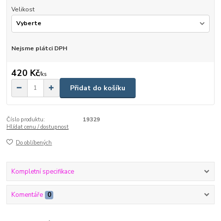
Velikost
Nejsme plátci DPH
420 Kč
/
ks
Přidat do košíku
Číslo produktu:
19329
Hlídat cenu / dostupnost
Do oblíbených
Kompletní specifikace
Komentáře
0