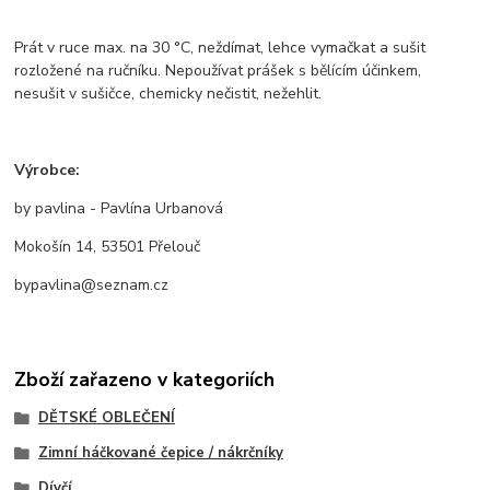
Prát v ruce max. na 30 °C, neždímat, lehce vymačkat a sušit
rozložené na ručníku. Nepoužívat prášek s bělícím účinkem,
nesušit v sušičce, chemicky nečistit, nežehlit.
Výrobce:
by pavlina - Pavlína Urbanová
Mokošín 14, 53501 Přelouč
bypavlina@seznam.cz
Zboží zařazeno v kategoriích
DĚTSKÉ OBLEČENÍ
Zimní háčkované čepice / nákrčníky
Dívčí