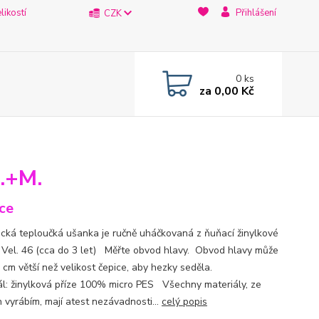
likostí
Přihlášení
CZK
0
ks
za
0,00 Kč
.+M.
ce
cká teploučká ušanka je ručně uháčkovaná z ňuňací žinylkové
 Vel. 46 (cca do 3 let) Měřte obvod hlavy. Obvod hlavy může
2 cm větší než velikost čepice, aby hezky seděla.
ál: žinylková příze 100% micro PES Všechny materiály, ze
h vyrábím, mají atest nezávadnosti...
celý popis