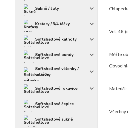
Sukně / šaty
Chlapecká
Kraťasy / 3/4 ťáčky
Vel. 46 (
Softshellové kalhoty
Měřte ob
Softshellové bundy
Obvod hla
Softshellové válenky /
capáčky
Softshellové rukavice
Materiál
Softshellové čepice
Všechny m
Softshellové sukně