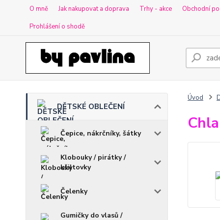
O mně
Jak nakupovat a doprava
Trhy - akce
Obchodní po
Prohlášení o shodě
Úvod
DĚTSKÉ OBLEČENÍ
Chla
Čepice, nákrčníky, šátky
Klobouky / pirátky /
kšiltovky
Čelenky
Gumičky do vlasů /