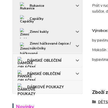
Prát v ru
Rukavice
sušičce, c
Capáčky
Výrobce
Zimní kukly
by pavlin
Zimní háčkované čepice /
nákrčníky
Mokošín 
bypavlin
DÁMSKÉ OBLEČENÍ
PÁNSKÉ OBLEČENÍ
DÁRKOVÉ POUKAZY
Zboží 
DĚTS
Novinky