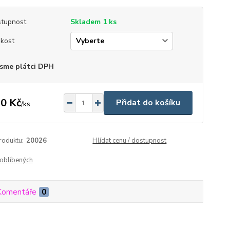
tupnost
Skladem 1 ks
ikost
sme plátci DPH
0 Kč
Přidat do košíku
/
ks
roduktu:
20026
Hlídat cenu / dostupnost
oblíbených
Komentáře
0