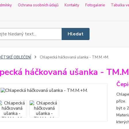
dmínky
Ochrana osobních údajů
Kontakty
Fotogalerie
Tabulka ve
Hledat
DĚTSKÉ OBLEČENÍ
Chlapecká háčkovaná ušanka - TM.M.+M.
pecká háčkovaná ušanka - TM.M
Čepi
Chlape
příze.
být o 
Materi
kterýc