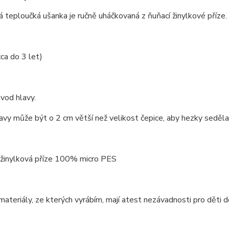
 teploučká ušanka je ručně uháčkovaná z ňuňací žinylkové příze.
cca do 3 let)
vod hlavy.
vy může být o 2 cm větší než velikost čepice, aby hezky seděla
: žinylková příze 100% micro PES
ateriály, ze kterých vyrábím, mají atest nezávadnosti pro děti d