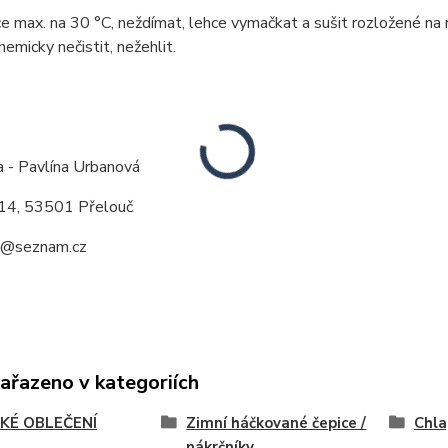
ce max. na 30 °C, neždímat, lehce vymačkat a sušit rozložené na 
hemicky nečistit, nežehlit.
:
a - Pavlína Urbanová
14, 53501 Přelouč
a@seznam.cz
zařazeno v kategoriích
KÉ OBLEČENÍ
Zimní háčkované čepice /
Chla
nákrčníky