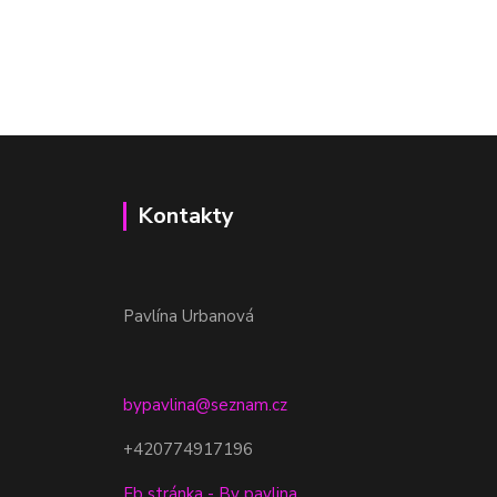
Kontakty
Pavlína Urbanová
bypavlina@seznam.cz
+420774917196
Fb stránka - By pavlina