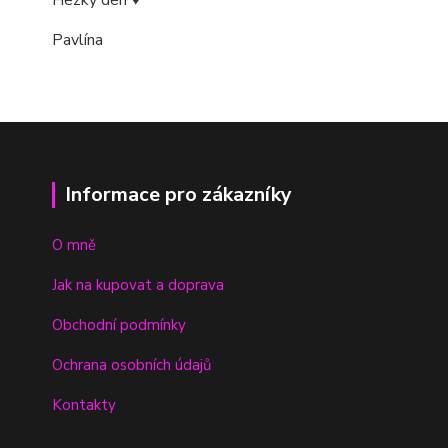
Hezký den ♥
Pavlína
Informace pro zákazníky
O mně
Jak na kupovat a doprava
Obchodní podmínky
Ochrana osobních údajů
Kontakty