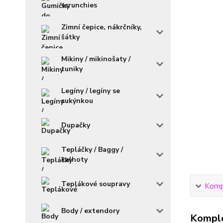
scrunchies
Zimní čepice, nákrčníky,
šátky
Mikiny / mikinošaty /
tuniky
Legíny / legíny se
sukýnkou
Dupačky
Tepláčky / Baggy /
kalhoty
Teplákové soupravy
Kompl
Body / extendory
Komple