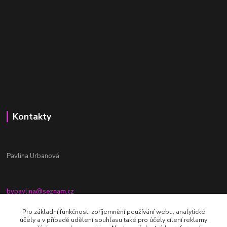
Kontakty
Pavlína Urbanová
bypavlina@seznam.cz
+420774917196
Pro základní funkčnost, zpříjemnění používání webu, analytické
účely a v případě udělení souhlasu také pro účely cílení reklamy
Fb stránka - By pavlina