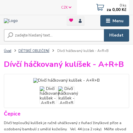
0
ks
CZK
za
0,00 Kč
Menu
Hledat
Úvod
DĚTSKÉ OBLEČENÍ
Dívčí háčkovaný kulíšek - A+R+B
Dívčí háčkovaný kulíšek - A+R+B
Čepice
Dívčí teploučký kulíšek je ručně uháčkovaný z ňuňací žinylkové příze a
ozdobený bambulí z umělé kožešiny. Vel. 44 (cca 2 roky) Měřte obvod