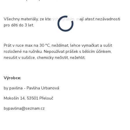
Všechny materiály, ze kterých vyrábím, mají atest nezávadnosti
pro děti do 3 let.
Prát v ruce max na 30 °C, neždímat, lehce vymačkat a sušit
rozložené na ručníku. Nepoužívat prášek s bělícím účinkem,
nesušit v sušičce, chemicky nečistit, nežehlit.
Výrobce:
by pavlina - Pavlína Urbanová
Mokošín 14, 53501 Přelouč
bypavlina@seznam.cz