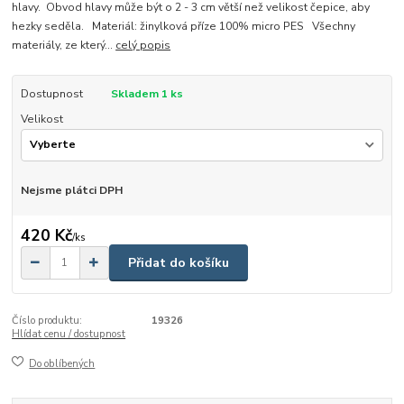
hlavy. Obvod hlavy může být o 2 - 3 cm větší než velikost čepice, aby
hezky seděla. Materiál: žinylková příze 100% micro PES Všechny
materiály, ze který...
celý popis
Dostupnost
Skladem 1 ks
Velikost
Nejsme plátci DPH
420 Kč
/
ks
Přidat do košíku
Číslo produktu:
19326
Hlídat cenu / dostupnost
Do oblíbených