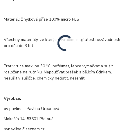
Materiál: žinylková příze 100% micro PES
Všechny materiály, ze kterých vyrábím, mají atest nezávadnosti
pro děti do 3 let.
Prát v ruce max. na 30 °C, neždímat, lehce vymačkat a sušit
rozložené na ručníku. Nepoužívat prášek s bělícím účinkem,
nesušit v sušičce, chemicky nečistit, nežehlit.
Výrobce:
by pavlina - Pavlína Urbanová
Mokošín 14, 53501 Přelouč
bypavlina@seznam.cz