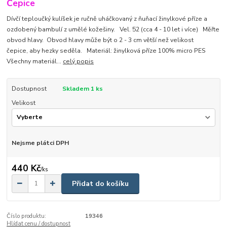
Čepice
Dívčí teploučký kulíšek je ručně uháčkovaný z ňuňací žinylkové příze a
ozdobený bambulí z umělé kožešiny. Vel. 52 (cca 4 - 10 let i více) Měřte
obvod hlavy. Obvod hlavy může být o 2 - 3 cm větší než velikost
čepice, aby hezky seděla. Materiál: žinylková příze 100% micro PES
Všechny materiál...
celý popis
Dostupnost
Skladem 1 ks
Velikost
Nejsme plátci DPH
440 Kč
/
ks
Přidat do košíku
Číslo produktu:
19346
Hlídat cenu / dostupnost