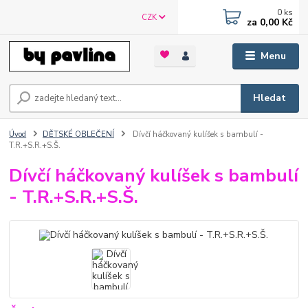
0
ks
CZK
za
0,00 Kč
Menu
Hledat
Úvod
DĚTSKÉ OBLEČENÍ
Dívčí háčkovaný kulíšek s bambulí -
T.R.+S.R.+S.Š.
Dívčí háčkovaný kulíšek s bambulí
- T.R.+S.R.+S.Š.