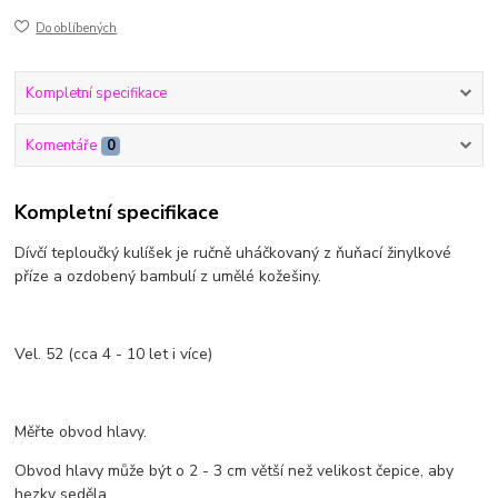
Do oblíbených
Kompletní specifikace
Komentáře
0
Kompletní specifikace
Dívčí teploučký kulíšek je ručně uháčkovaný z ňuňací žinylkové
příze a ozdobený bambulí z umělé kožešiny.
Vel. 52 (cca 4 - 10 let i více)
Měřte obvod hlavy.
Obvod hlavy může být o 2 - 3 cm větší než velikost čepice, aby
hezky seděla.