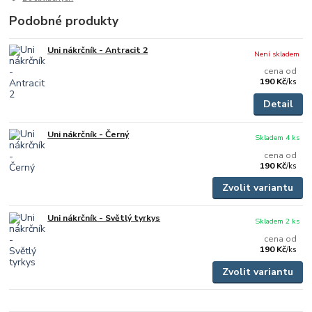
Podobné produkty
Uni nákrčník - Antracit 2
Není skladem
cena od
190 Kč
/
ks
Detail
Uni nákrčník - Černý
Skladem 4 ks
cena od
190 Kč
/
ks
Zvolit variantu
Uni nákrčník - Světlý tyrkys
Skladem 2 ks
cena od
190 Kč
/
ks
Zvolit variantu