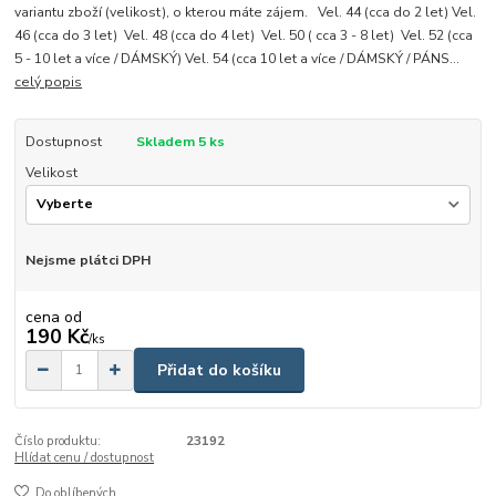
variantu zboží (velikost), o kterou máte zájem. Vel. 44 (cca do 2 let) Vel.
46 (cca do 3 let) Vel. 48 (cca do 4 let) Vel. 50 ( cca 3 - 8 let) Vel. 52 (cca
5 - 10 let a více / DÁMSKÝ) Vel. 54 (cca 10 let a více / DÁMSKÝ / PÁNS...
celý popis
Dostupnost
Skladem 5 ks
Velikost
Nejsme plátci DPH
cena od
190 Kč
/
ks
Přidat do košíku
Číslo produktu:
23192
Hlídat cenu / dostupnost
Do oblíbených