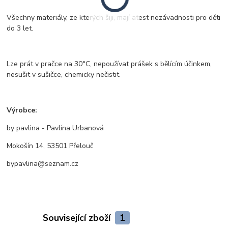
Všechny materiály, ze kterých šiji, mají atest nezávadnosti pro děti
do 3 let.
Lze prát v pračce na 30°C, nepoužívat prášek s bělícím účinkem,
nesušit v sušičce, chemicky nečistit.
Výrobce:
by pavlina - Pavlína Urbanová
Mokošín 14, 53501 Přelouč
bypavlina@seznam.cz
Související zboží
1