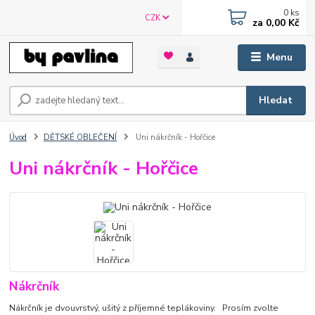
0
ks
CZK
za
0,00 Kč
Menu
Hledat
Úvod
DĚTSKÉ OBLEČENÍ
Uni nákrčník - Hořčice
Uni nákrčník - Hořčice
Nákrčník
Nákrčník je dvouvrstvý, ušitý z příjemné teplákoviny. Prosím zvolte