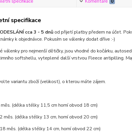
etní specifikace
Komentáře
0
tní specifikace
ODESLÁNÍ cca 3 - 5 dnů
od přijetí platby předem na účet. Pok
námky k objednávce. Pokusím se válenky dodat dříve :-)
 válenky pro nejmenší dětičky, jsou vhodné do kočárku, autoseda
zimního softshellu, vyteplené další vrstvou Fleece antipilling. Maj
olte variantu zboží (velikost), o kterou máte zájem.
6 měs. (délka stélky 11,5 cm horní obvod 18 cm)
12 měs. (délka stélky 13 cm, horní obvod 20 cm)
 18 měs. (délka stélky 14 cm, horní obvod 22 cm)