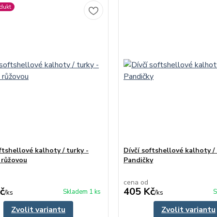
dukt
ftshellové kalhoty / turky -
Dívčí softshellové kalhoty / 
s růžovou
Pandičky
cena od
č
405 Kč
Skladem 1 ks
S
/
ks
/
ks
Zvolit variantu
Zvolit variantu