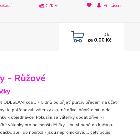
likostí
Přihlášení
CZK
0
ks
za
0,00 Kč
ky - Růžové
čky
 ODESLÁNÍ cca 3 - 5 dnů od přijetí platby předem na účet.
byste potřebovali válenky akutně dříve, připište mi to do
ky k objednávce. Pokusím se válenky dodat dříve :-)
čké válenky pro nejmenší dětičky, jsou vhodné do kočárku,
ačky, ale i do nosítka - jsou nepromokavé. ...
celý popis