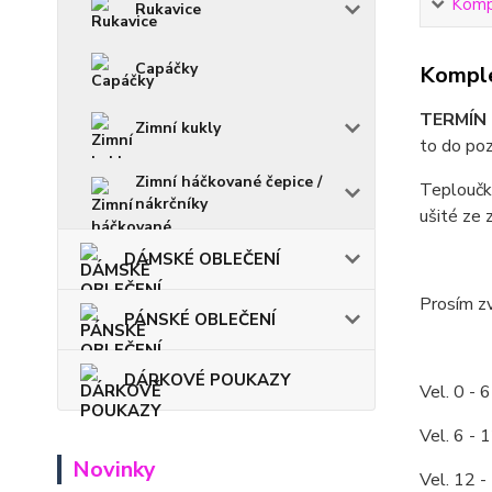
Kompl
Rukavice
Capáčky
Komple
TERMÍN 
Zimní kukly
to do poz
Zimní háčkované čepice /
Teploučké
nákrčníky
ušité ze 
DÁMSKÉ OBLEČENÍ
Prosím zv
PÁNSKÉ OBLEČENÍ
DÁRKOVÉ POUKAZY
Vel. 0 - 
Vel. 6 - 
Novinky
Vel. 12 -