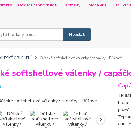
dmínky
Ochrana osobních údajů
Kontakty
Fotogalerie
Tabulka ve
Hledat
DĚTSKÉ OBLEČENÍ
Dětské softshellové válenky / capáčky - Růžové
ké softshellové válenky / capáč
Capá
TERMÍN
Pokud 
poznám
Teplou
autosed