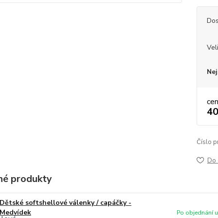
Dos
Vel
Nej
ce
40
Číslo p
Do 
é produkty
Dětské softshellové válenky / capáčky -
Medvídek
Po objednání uš