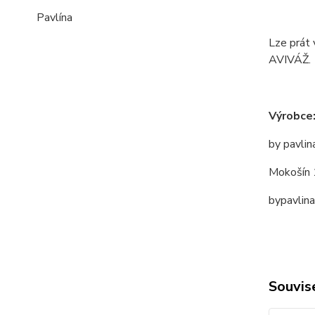
Pavlína
Lze prát 
AVIVÁŽ.
Výrobce
by pavlin
Mokošín 
bypavlin
Souvise