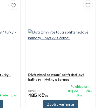
turky -
Dívčí zimní rostoucí sohftshellové
kalhoty - Myšky s černou
Po objednání
cena od
ušiji do 3 - 5 dnů
485 Kč
kladem 1 ks
9 ks
/
ks
Zvolit variantu