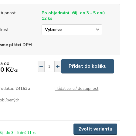
tupnost
Po objednání ušiji do 3 - 5 dnů
12 ks
ikost
sme plátci DPH
na od
Přidat do košíku
0 Kč
/
ks
roduktu:
24153a
Hlídat cenu / dostupnost
oblíbených
Zvolit variantu
iji do 3 - 5 dnů 11 ks