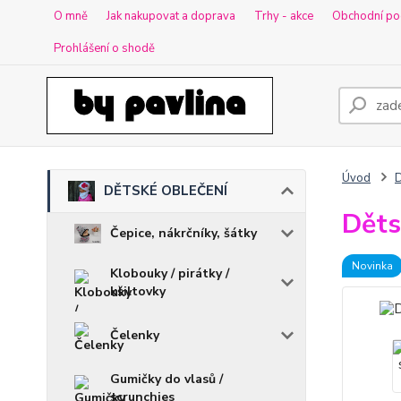
O mně
Jak nakupovat a doprava
Trhy - akce
Obchodní po
Prohlášení o shodě
Úvod
DĚTSKÉ OBLEČENÍ
Děts
Čepice, nákrčníky, šátky
Novinka
Klobouky / pirátky /
kšiltovky
Čelenky
Gumičky do vlasů /
scrunchies