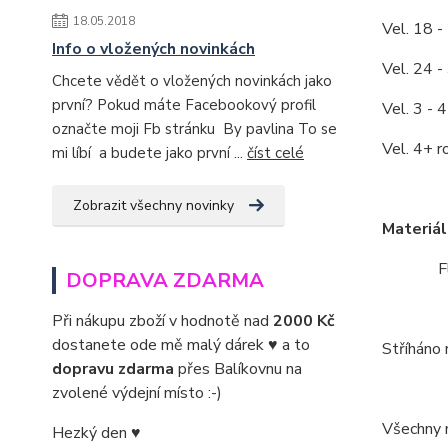
18.05.2018
Vel. 18 -
Info o vložených novinkách
Vel. 24 -
Chcete vědět o vložených novinkách jako
první? Pokud máte Facebookový profil
Vel. 3 - 
označte moji Fb stránku By pavlina To se
Vel. 4+ r
mi líbí a budete jako první ...
číst celé
Zobrazit všechny novinky
Materiál
Fleece
DOPRAVA ZDARMA
Při nákupu zboží v hodnotě nad
2000 Kč
dostanete ode mě malý dárek ♥ a to
Stříháno 
dopravu zdarma
přes Balíkovnu na
zvolené výdejní místo :-)
Všechny m
Hezký den ♥