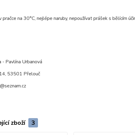
v pračce na 30°C, nejlépe naruby, nepoužívat prášek s bělícím ú
:
a - Pavlína Urbanová
14, 53501 Přelouč
a@seznam.cz
jící zboží
3