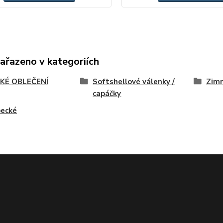
zařazeno v kategoriích
KÉ OBLEČENÍ
Softshellové válenky /
Zimn
capáčky
pecké