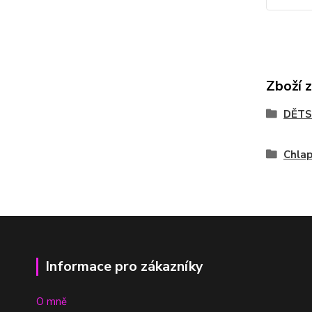
Zboží 
DĚTS
Chla
Informace pro zákazníky
O mně