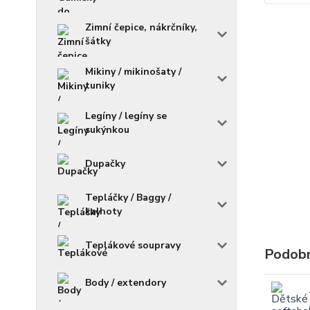
Zimní čepice, nákrčníky,
šátky
Mikiny / mikinošaty /
tuniky
Legíny / legíny se
sukýnkou
Dupačky
Tepláčky / Baggy /
kalhoty
Teplákové soupravy
Podobn
Body / extendory