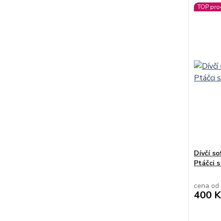
TOP pro
Dívčí so
Ptáčci 
cena od
400 K