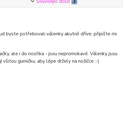
Související zboží
3
ud byste potřebovali válenky akutně dříve, připište mi
čky, ale i do nosítka - jsou nepromokavé. Válenky jsou
í všitou gumičku, aby lépe držely na nožičce :-)