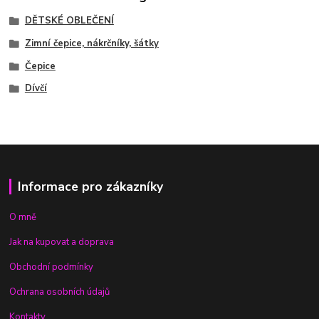
DĚTSKÉ OBLEČENÍ
Zimní čepice, nákrčníky, šátky
Čepice
Dívčí
Informace pro zákazníky
O mně
Jak na kupovat a doprava
Obchodní podmínky
Ochrana osobních údajů
Kontakty