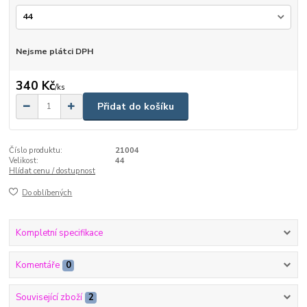
Nejsme plátci DPH
340 Kč
/
ks
Přidat do košíku
Číslo produktu:
21004
Velikost:
44
Hlídat cenu / dostupnost
Do oblíbených
Kompletní specifikace
Komentáře
0
Související zboží
2