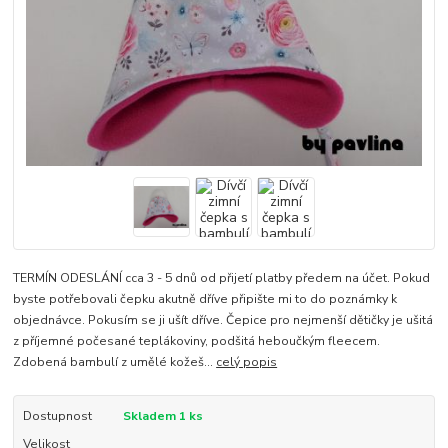
TERMÍN ODESLÁNÍ cca 3 - 5 dnů od přijetí platby předem na účet. Pokud
byste potřebovali čepku akutně dříve připište mi to do poznámky k
objednávce. Pokusím se ji ušít dříve. Čepice pro nejmenší dětičky je ušitá
z příjemné počesané teplákoviny, podšitá heboučkým fleecem.
Zdobená bambulí z umělé kožeš...
celý popis
Dostupnost
Skladem 1 ks
Velikost