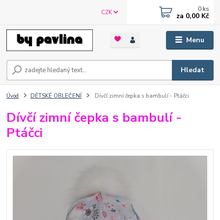
0
ks
CZK
za
0,00 Kč
Menu
Hledat
Úvod
DĚTSKÉ OBLEČENÍ
Dívčí zimní čepka s bambulí - Ptáčci
Dívčí zimní čepka s bambulí -
Ptáčci