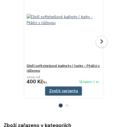
Dívčí softshellové kalhoty / turky - Ptáčci s
Dívčí zimní 
růžovou
- Ptáčci
cena od
400 Kč
225 Kč
Skladem 1 ks
/
ks
/
ks
Zvolit variantu
Zboží zařazeno v kategoriích