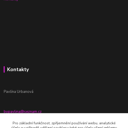
Kontakty
Pavlína Urbanová
bypavlina@seznam.cz
+420774917196
Pro základní funkčnost, zpříjemnění používání webu, analytické
účely a v případě udělení souhlasu také pro účely cílení reklamy