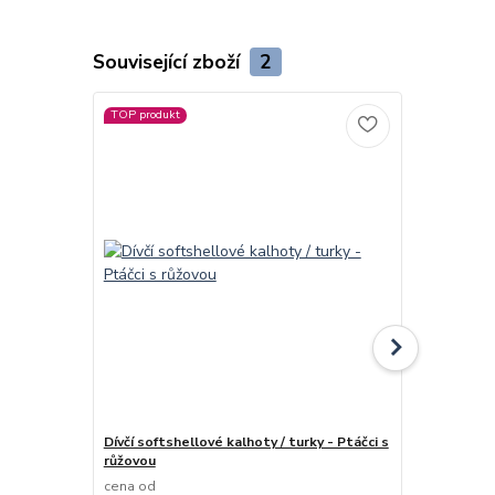
Související zboží
2
TOP produkt
Dívčí softshellové kalhoty / turky - Ptáčci s
Dívčí zimní 
růžovou
- Ptáčci
cena od