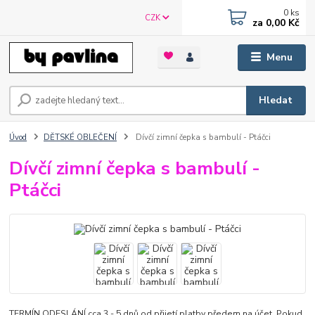
0
ks
CZK
za
0,00 Kč
Menu
Hledat
Úvod
DĚTSKÉ OBLEČENÍ
Dívčí zimní čepka s bambulí - Ptáčci
Dívčí zimní čepka s bambulí -
Ptáčci
TERMÍN ODESLÁNÍ cca 3 - 5 dnů od přijetí platby předem na účet. Pokud