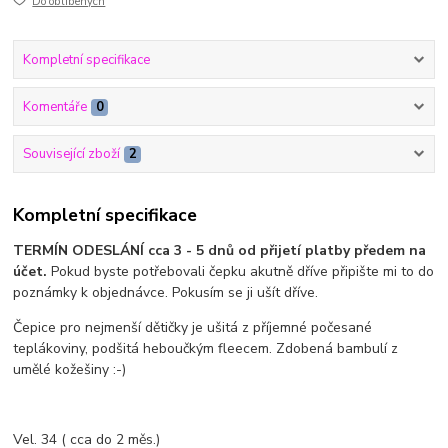
Do oblíbených
Kompletní specifikace
Komentáře
0
Související zboží
2
Kompletní specifikace
TERMÍN ODESLÁNÍ cca 3 - 5 dnů od přijetí platby předem na
účet.
Pokud byste potřebovali čepku akutně dříve připište mi to do
poznámky k objednávce. Pokusím se ji ušít dříve.
Čepice pro nejmenší dětičky je ušitá z příjemné počesané
teplákoviny, podšitá heboučkým fleecem. Zdobená bambulí z
umělé kožešiny :-)
Vel. 34 ( cca do 2 měs.)