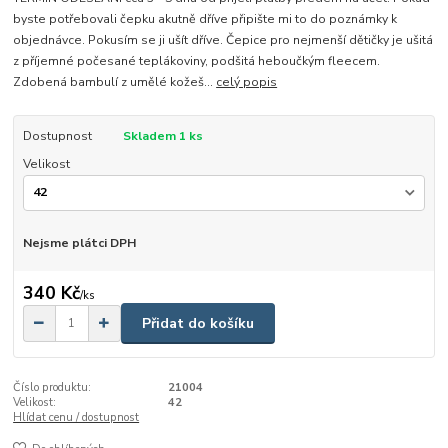
byste potřebovali čepku akutně dříve připište mi to do poznámky k
objednávce. Pokusím se ji ušít dříve. Čepice pro nejmenší dětičky je ušitá
z příjemné počesané teplákoviny, podšitá heboučkým fleecem.
Zdobená bambulí z umělé kožeš...
celý popis
Dostupnost
Skladem 1 ks
Velikost
Nejsme plátci DPH
340 Kč
/
ks
Přidat do košíku
Číslo produktu:
21004
Velikost:
42
Hlídat cenu / dostupnost