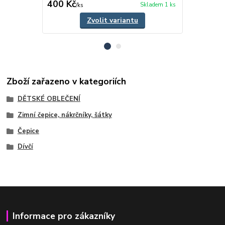
400 Kč
225 Kč
Skladem 1 ks
/
ks
/
ks
Zvolit variantu
Zboží zařazeno v kategoriích
DĚTSKÉ OBLEČENÍ
Zimní čepice, nákrčníky, šátky
Čepice
Dívčí
Informace pro zákazníky