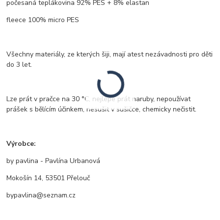
počesaná teplákovina 92% PES + 8% elastan
fleece 100% micro PES
Všechny materiály, ze kterých šiji, mají atest nezávadnosti pro děti
do 3 let.
Lze prát v pračce na 30 °C, nejlépe prát naruby, nepoužívat
prášek s bělícím účinkem, nesušit v sušičce, chemicky nečistit.
Výrobce:
by pavlina - Pavlína Urbanová
Mokošín 14, 53501 Přelouč
bypavlina@seznam.cz