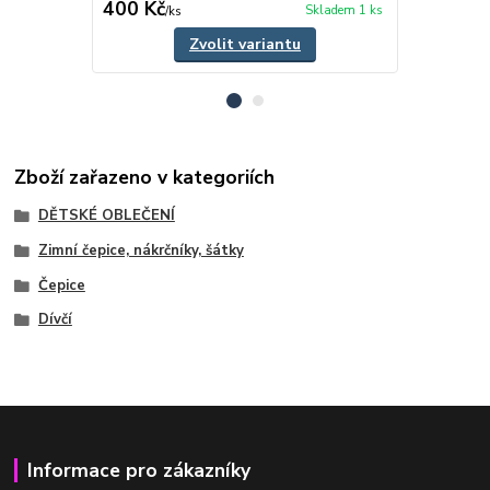
400 Kč
225 Kč
Skladem 1 ks
/
ks
/
ks
Zvolit variantu
Zboží zařazeno v kategoriích
DĚTSKÉ OBLEČENÍ
Zimní čepice, nákrčníky, šátky
Čepice
Dívčí
Informace pro zákazníky