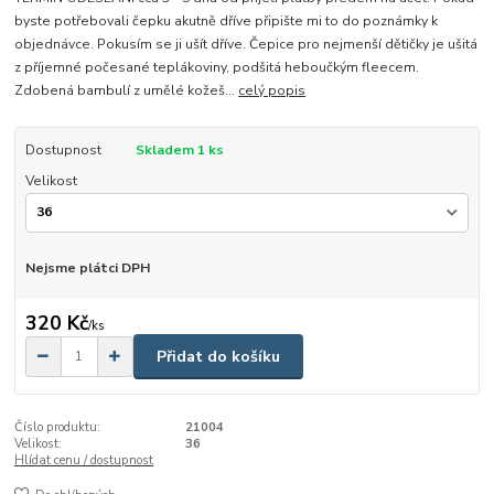
byste potřebovali čepku akutně dříve připište mi to do poznámky k
objednávce. Pokusím se ji ušít dříve. Čepice pro nejmenší dětičky je ušitá
z příjemné počesané teplákoviny, podšitá heboučkým fleecem.
Zdobená bambulí z umělé kožeš...
celý popis
Dostupnost
Skladem 1 ks
Velikost
Nejsme plátci DPH
320 Kč
/
ks
Přidat do košíku
Číslo produktu:
21004
Velikost:
36
Hlídat cenu / dostupnost