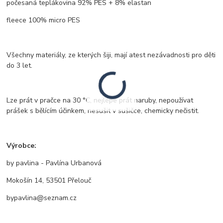
počesaná teplákovina 92% PES + 8% elastan
fleece 100% micro PES
Všechny materiály, ze kterých šiji, mají atest nezávadnosti pro děti
do 3 let.
Lze prát v pračce na 30 °C, nejlépe prát naruby, nepoužívat
prášek s bělícím účinkem, nesušit v sušičce, chemicky nečistit.
Výrobce:
by pavlina - Pavlína Urbanová
Mokošín 14, 53501 Přelouč
bypavlina@seznam.cz