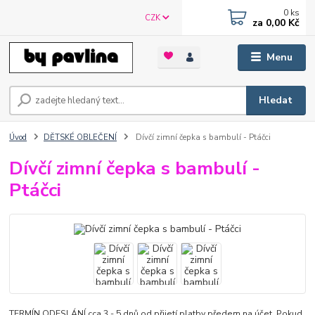
0
ks
CZK
za
0,00 Kč
Menu
Hledat
Úvod
DĚTSKÉ OBLEČENÍ
Dívčí zimní čepka s bambulí - Ptáčci
Dívčí zimní čepka s bambulí -
Ptáčci
TERMÍN ODESLÁNÍ cca 3 - 5 dnů od přijetí platby předem na účet. Pokud