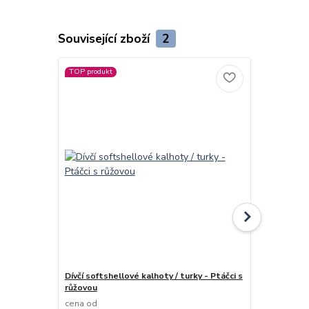
Související zboží
2
TOP produkt
Dívčí softshellové kalhoty / turky - Ptáčci s
Dívčí zimní 
růžovou
- Ptáčci
cena od