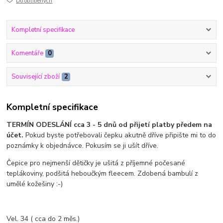
Do oblíbených
Kompletní specifikace
Komentáře
0
Související zboží
2
Kompletní specifikace
TERMÍN ODESLÁNÍ cca 3 - 5 dnů od přijetí platby předem na
účet.
Pokud byste potřebovali čepku akutně dříve připište mi to do
poznámky k objednávce. Pokusím se ji ušít dříve.
Čepice pro nejmenší dětičky je ušitá z příjemné počesané
teplákoviny, podšitá heboučkým fleecem. Zdobená bambulí z
umělé kožešiny :-)
Vel. 34 ( cca do 2 měs.)