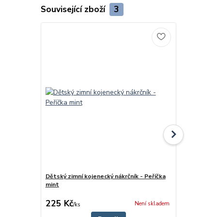
Související zboží
3
Dětský zimní kojenecký nákrčník - Peříčka
Dětská zimn
mint
Peříčka min
cena od
225 Kč
320 Kč
Není skladem
/
ks
/
ks