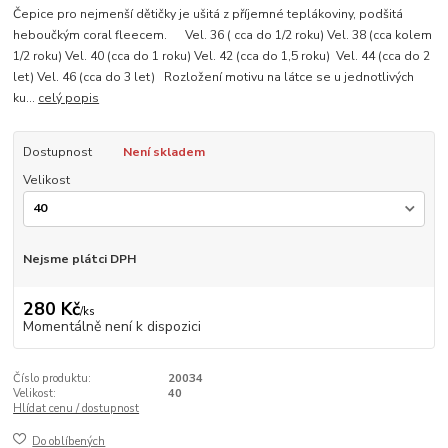
Čepice pro nejmenší dětičky je ušitá z příjemné teplákoviny, podšitá
heboučkým coral fleecem. Vel. 36 ( cca do 1/2 roku) Vel. 38 (cca kolem
1/2 roku) Vel. 40 (cca do 1 roku) Vel. 42 (cca do 1,5 roku) Vel. 44 (cca do 2
let) Vel. 46 (cca do 3 let) Rozložení motivu na látce se u jednotlivých
ku...
celý popis
Dostupnost
Není skladem
Velikost
Nejsme plátci DPH
280 Kč
/
ks
Momentálně není k dispozici
Číslo produktu:
20034
Velikost:
40
Hlídat cenu / dostupnost
Do oblíbených