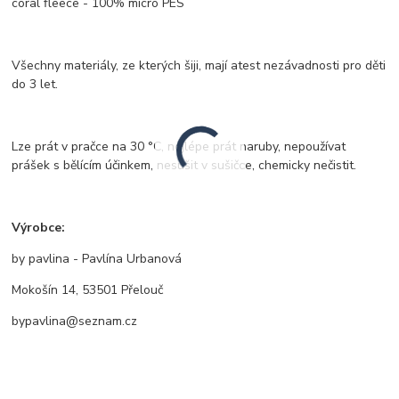
coral fleece - 100% micro PES
Všechny materiály, ze kterých šiji, mají atest nezávadnosti pro děti
do 3 let.
Lze prát v pračce na 30 °C, nejlépe prát naruby, nepoužívat
prášek s bělícím účinkem, nesušit v sušičce, chemicky nečistit.
Výrobce:
by pavlina - Pavlína Urbanová
Mokošín 14, 53501 Přelouč
bypavlina@seznam.cz