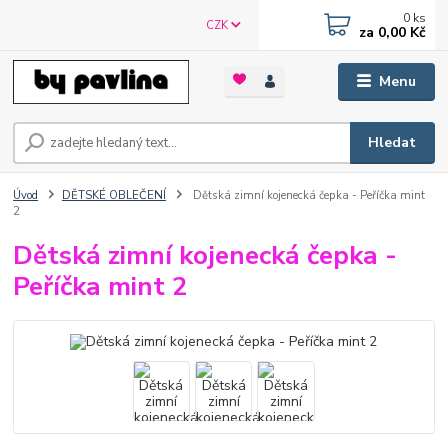
0
ks
CZK
za
0,00 Kč
Menu
Hledat
Úvod
DĚTSKÉ OBLEČENÍ
Dětská zimní kojenecká čepka - Peříčka mint
2
Dětská zimní kojenecká čepka -
Peříčka mint 2