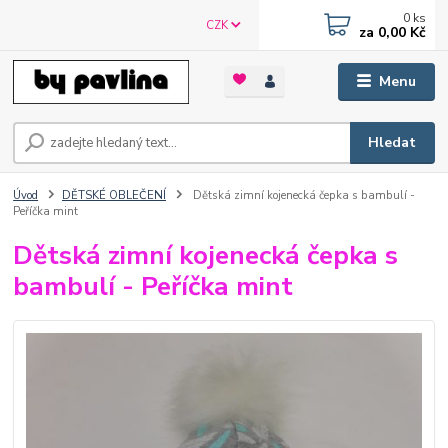
0
ks
CZK
za
0,00 Kč
Menu
Hledat
Úvod
DĚTSKÉ OBLEČENÍ
Dětská zimní kojenecká čepka s bambulí -
Peříčka mint
Dětská zimní kojenecká čepka s
bambulí - Peříčka mint