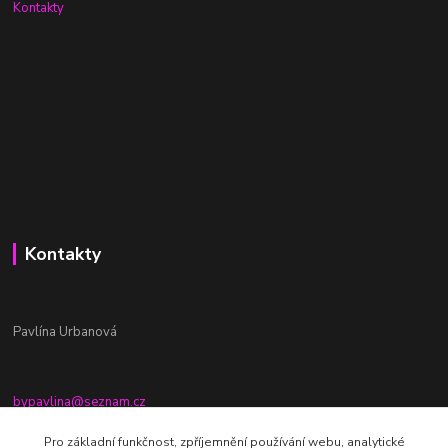
Kontakty
Kontakty
Pavlína Urbanová
bypavlina@seznam.cz
+420774917196
Pro základní funkčnost, zpříjemnění používání webu, analytické