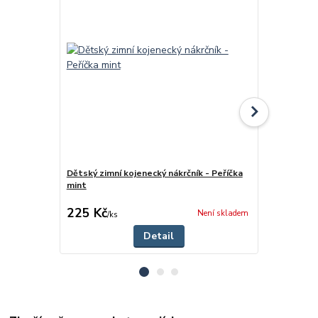
Dětský zimní kojenecký nákrčník - Peříčka
Dětská zimn
mint
mint 2
cena od
225 Kč
270 Kč
Není skladem
/
ks
/
ks
Detail