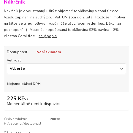
Nákrčník
Nákrčník je oboustranný, ušitý z příjemné teplákoviny a coral fleece.
Vzadu zapínání na suchý zip. Vel. UNI (cca do 2 let) Rozložení motivu
na látce se u jednotlivých kusů může lištit, focen jeden kus. Děkuji za
pochopení :-) Materiál: nepočesaná teplákovina 92% bavlna + 8%
elastan Coral flee...
celý popis
Dostupnost
Není skladem
Velikost
Nejsme plátci DPH
225 Kč
/
ks
Momentálně není k dispozici
Číslo produktu:
20036
Hlídat cenu / dostupnost