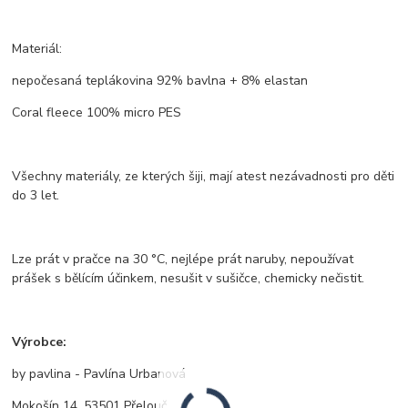
Materiál:
nepočesaná teplákovina 92% bavlna + 8% elastan
Coral fleece 100% micro PES
Všechny materiály, ze kterých šiji, mají atest nezávadnosti pro děti
do 3 let.
Lze prát v pračce na 30 °C, nejlépe prát naruby, nepoužívat
prášek s bělícím účinkem, nesušit v sušičce, chemicky nečistit.
Výrobce:
by pavlina - Pavlína Urbanová
Mokošín 14, 53501 Přelouč