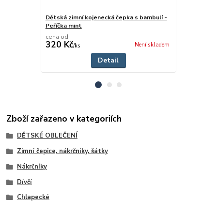
Dětská zimní kojenecká čepka s bambulí -
Dětská zimn
Peříčka mint
mint 2
cena od
cena od
320 Kč
270 Kč
Není skladem
/
ks
/
ks
Detail
Zboží zařazeno v kategoriích
DĚTSKÉ OBLEČENÍ
Zimní čepice, nákrčníky, šátky
Nákrčníky
Dívčí
Chlapecké