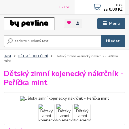
0
ks
CZK
za
0,00 Kč
Menu
Hledat
Úvod
DĚTSKÉ OBLEČENÍ
Dětský zimní kojenecký nákrčník - Peříčka
mint
Dětský zimní kojenecký nákrčník -
Peříčka mint