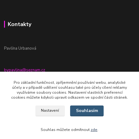
Kontakty
Pavlína Urbanová
bypavlina@seznam.cz
+420774917196
Pro základní funkčnost, zpříjemnění používání webu, analytické
účely a v případě udělení souhlasu také pro účely cílení reklamy
Fb stránka - By pavlina
využíváme soubory cookies. Nastavení vlastních preferencí
cookies můžete kdykoli upravit odkazem ve spodní části stránek.
Souhlasím
Nastavení
Souhlas můžete odmítnout
zde
.
Vytvořeno na
Eshop-rychle.cz