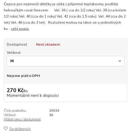
Čepice pro nejmenší dětičky je ušitá z příjemné teplákoviny, podšitá
heboučkým coral fleecem. Vel. 36 ( cca do 1/2 roku) Vel. 38 (cca kolem
1/2 roku) Vel. 40 (cca do 1 roku) Vel. 42 (cca do 1,5 roku) Vel. 44 (cca do 2
let) Vel. 46 (cca do 3 let) Rozložení motivu na látce se u jednotlivých
ku...
celý popis
Dostupnost
Není skladem
Velikost
Nejsme plátci DPH
270 Kč
/
ks
Momentálně není k dispozici
Číslo produktu:
20034
Velikost:
36
Hlídat cenu / dostupnost
Do oblíbených