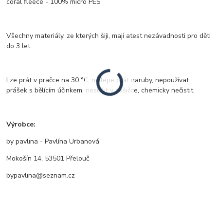
coral fleece - 100% micro PES
Všechny materiály, ze kterých šiji, mají atest nezávadnosti pro děti
do 3 let.
Lze prát v pračce na 30 °C, nejlépe prát naruby, nepoužívat
prášek s bělícím účinkem, nesušit v sušičce, chemicky nečistit.
Výrobce:
by pavlina - Pavlína Urbanová
Mokošín 14, 53501 Přelouč
bypavlina@seznam.cz