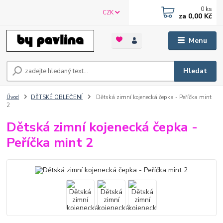
0
ks
CZK
za
0,00 Kč
Menu
Hledat
Úvod
DĚTSKÉ OBLEČENÍ
Dětská zimní kojenecká čepka - Peříčka mint
2
Dětská zimní kojenecká čepka -
Peříčka mint 2