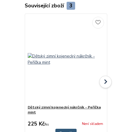
Související zboží
3
Dětský zimní kojenecký nákrčník - Peříčka
Dětská zimn
mint
Peříčka min
cena od
225 Kč
320 Kč
Není skladem
/
ks
/
ks