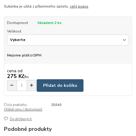
Sukýnka je ušitá z příjemného úpletu.
celý popis
Dostupnost
Skladem 2 ks
Velikost
Nejsme plátci DPH
cena od
275 Kč
/
ks
Přidat do košíku
Číslo produktu:
25040
Hlídat cenu / dostupnost
Do oblíbených
Podobné produkty