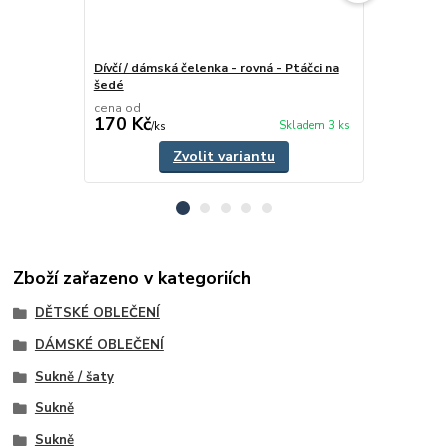
Dívčí / dámská čelenka - rovná - Ptáčci na
Gumička do v
šedé
šedé
cena od
170 Kč
80 Kč
Skladem 3 ks
/
ks
/
ks
Zvolit variantu
Zboží zařazeno v kategoriích
DĚTSKÉ OBLEČENÍ
DÁMSKÉ OBLEČENÍ
Sukně / šaty
Sukně
Sukně