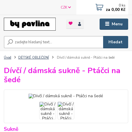
0
ks
CZK
za
0,00 Kč
Menu
Hledat
Úvod
DĚTSKÉ OBLEČENÍ
Dívčí / dámská sukně - Ptáčci na šedé
Dívčí / dámská sukně - Ptáčci na
šedé
Sukně