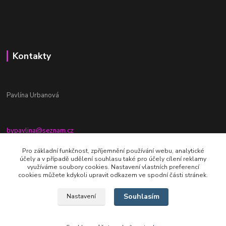
Kontakty
Pavlína Urbanová
bypavlina@seznam.cz
+420774917196
Pro základní funkčnost, zpříjemnění používání webu, analytické
účely a v případě udělení souhlasu také pro účely cílení reklamy
Fb stránka - By pavlina
využíváme soubory cookies. Nastavení vlastních preferencí
cookies můžete kdykoli upravit odkazem ve spodní části stránek.
Souhlasím
Nastavení