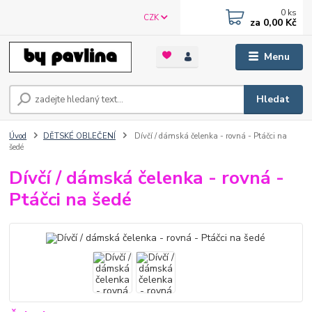
0
ks
CZK
za
0,00 Kč
Menu
Hledat
Úvod
DĚTSKÉ OBLEČENÍ
Dívčí / dámská čelenka - rovná - Ptáčci na
šedé
Dívčí / dámská čelenka - rovná -
Ptáčci na šedé