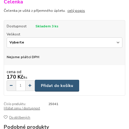
Čelenka
Čelenka je ušitá z příjemného úpletu.
celý popis
Dostupnost
Skladem 3 ks
Velikost
Nejsme plátci DPH
cena od
170 Kč
/
ks
Přidat do košíku
Číslo produktu:
25041
Hlídat cenu / dostupnost
Do oblíbených
Podobné produkty