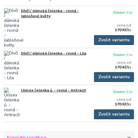
Dívčí / dámská čelenka - rovná -
Skladem 3 ks
Jabloňové květy
cena od
170 Kč
/
ks
Zvolit variantu
Dívčí / dámská čelenka - rovná - Lila
Skladem 1 ks
cena od
170 Kč
/
ks
Zvolit variantu
Unisex čelenka ú. - rovná - Antracit
Skladem 2 ks
cena od
170 Kč
/
ks
Zvolit variantu
Kompletní specifikace