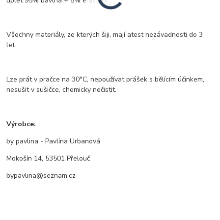
úplet 95% bavlna + 5% elastan
Všechny materiály, ze kterých šiji, mají atest nezávadnosti do 3
let.
Lze prát v pračce na 30°C, nepoužívat prášek s bělícím účinkem,
nesušit v sušičce, chemicky nečistit.
Výrobce:
by pavlina - Pavlína Urbanová
Mokošín 14, 53501 Přelouč
bypavlina@seznam.cz