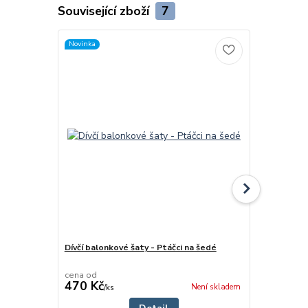
Související zboží
7
Novinka
Novinka
Dívčí balonkové šaty - Ptáčci na šedé
Dívčí letní š
cena od
cena od
470 Kč
530 Kč
Není skladem
/
ks
/
ks