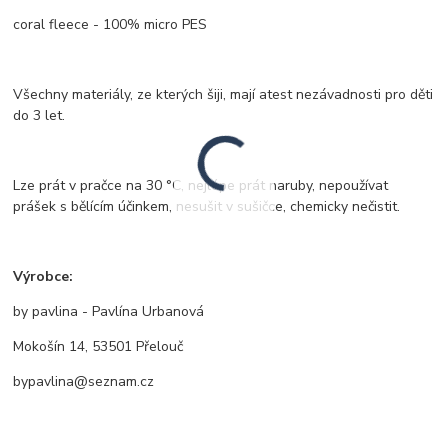
coral fleece - 100% micro PES
Všechny materiály, ze kterých šiji, mají atest nezávadnosti pro děti
do 3 let.
Lze prát v pračce na 30 °C, nejlépe prát naruby, nepoužívat
prášek s bělícím účinkem, nesušit v sušičce, chemicky nečistit.
Výrobce:
by pavlina - Pavlína Urbanová
Mokošín 14, 53501 Přelouč
bypavlina@seznam.cz