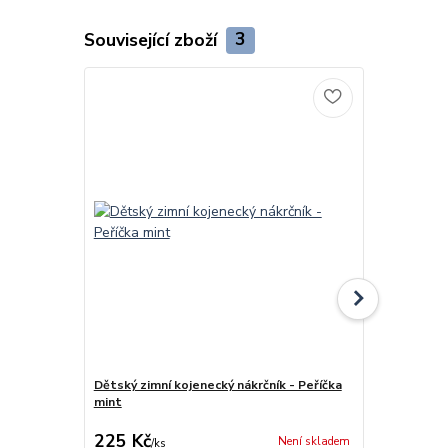
Související zboží
3
Dětský zimní kojenecký nákrčník - Peříčka
Dětská zimn
mint
mint 2
cena od
225 Kč
270 Kč
Není skladem
/
ks
/
ks