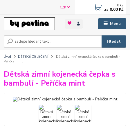
0
ks
CZK
za
0,00 Kč
Menu
Hledat
Úvod
DĚTSKÉ OBLEČENÍ
Dětská zimní kojenecká čepka s bambulí -
Peříčka mint
Dětská zimní kojenecká čepka s
bambulí - Peříčka mint