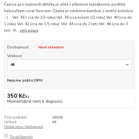
Čepice pro nejmenší dětičky je ušitá z příjemné teplákoviny, podšitá
heboučkým coral fleecem. Čepka je zdobená bambulí z umělé kožešiny
:-) Vel. 36 ( cca do 1/2 roku) Vel. 38 (cca kolem 1/2 roku) Vel. 40 (cca do
1 roku) Vel. 42 (cca do 1,5 roku) Vel. 44 (cca do 2 let) Vel. 46 (cca do 3
let) R...
celý popis
Dostupnost
Není skladem
Velikost
Nejsme plátci DPH
350 Kč
/
ks
Momentálně není k dispozici
Číslo produktu:
20035
Velikost:
46
Hlídat cenu / dostupnost
Do oblíbených