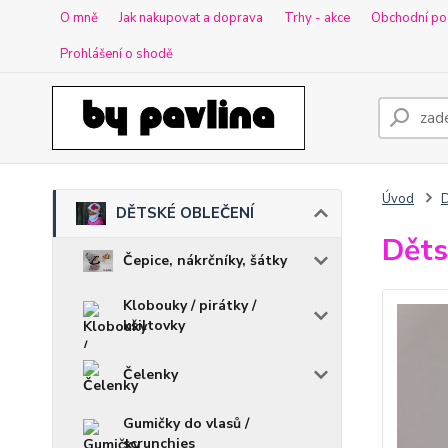
O mně
Jak nakupovat a doprava
Trhy - akce
Obchodní po
Prohlášení o shodě
Úvod
DĚTSKÉ OBLEČENÍ
Děts
Čepice, nákrčníky, šátky
Klobouky / pirátky /
kšiltovky
Čelenky
Gumičky do vlasů /
scrunchies