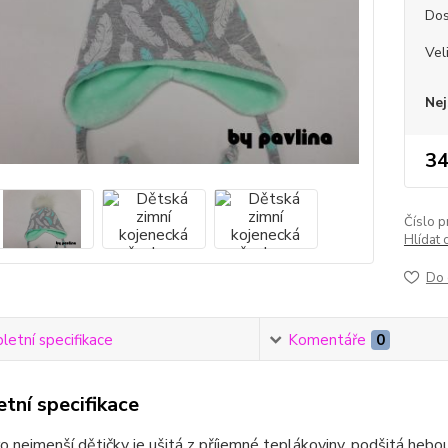
Dos
Vel
Nej
34
Číslo p
Hlídat 
Do 
etní specifikace
Komentáře
0
tní specifikace
o nejmenší dětičky je ušitá z příjemné teplákoviny, podšitá he