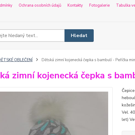
dmínky
Ochrana osobních údajů
Kontakty
Fotogalerie
Tabulka ve
Hledat
DĚTSKÉ OBLEČENÍ
Dětská zimní kojenecká čepka s bambulí - Peříčka min
ká zimní kojenecká čepka s bamb
Čepice 
hebouč
kožeši
Vel. 40
let) Ve