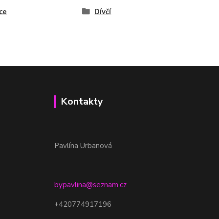
ce
Dívčí
Kontakty
Pavlína Urbanová
bypavlina@seznam.cz
+420774917196