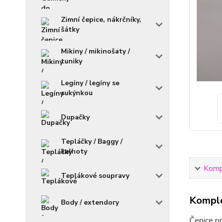
Zimní čepice, nákrčníky,
šátky
Mikiny / mikinošaty /
tuniky
Legíny / legíny se
sukýnkou
Dupačky
Tepláčky / Baggy /
kalhoty
Kompl
Teplákové soupravy
Komple
Body / extendory
Čepice pr