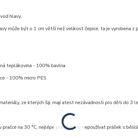
vod hlavy.
vy může být o 1 cm větší než velikost čepice, ta je vyrobena z 
ná teplákovina - 100% bavlna
eece - 100% micro PES
ateriály, ze kterých šiji, mají atest nezávadnosti pro děti do 3 le
v pračce na 30 °C, nejlépe prát naruby, nepoužívat prášek s bělící