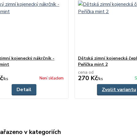
zimní kojenecký nákrčník -
Dětská zimní kojenecká čep
 mint
Peříčka mint 2
cena od
č
270 Kč
Není skladem
S
/
ks
/
ks
Detail
Zvolit variantu
zařazeno v kategoriích