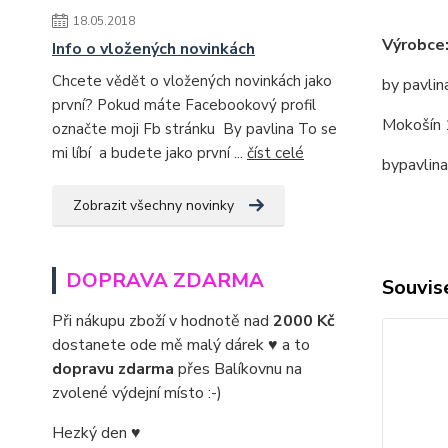
18.05.2018
Výrobce
Info o vložených novinkách
Chcete vědět o vložených novinkách jako
by pavlin
první? Pokud máte Facebookový profil
Mokošín 
označte moji Fb stránku By pavlina To se
mi líbí a budete jako první ...
číst celé
bypavlin
Zobrazit všechny novinky
DOPRAVA ZDARMA
Souvise
Při nákupu zboží v hodnotě nad
2000 Kč
dostanete ode mě malý dárek ♥ a to
dopravu zdarma
přes Balíkovnu na
zvolené výdejní místo :-)
Hezký den ♥