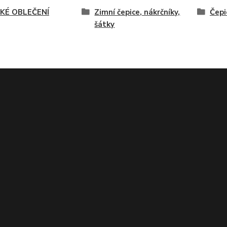
KÉ OBLEČENÍ
Zimní čepice, nákrčníky,
Čepi
šátky