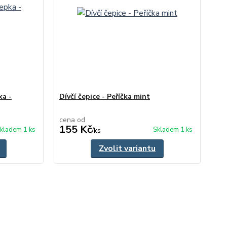
ka -
Dívčí čepice - Peříčka mint
cena od
155 Kč
kladem 1 ks
Skladem 1 ks
/
ks
Zvolit variantu