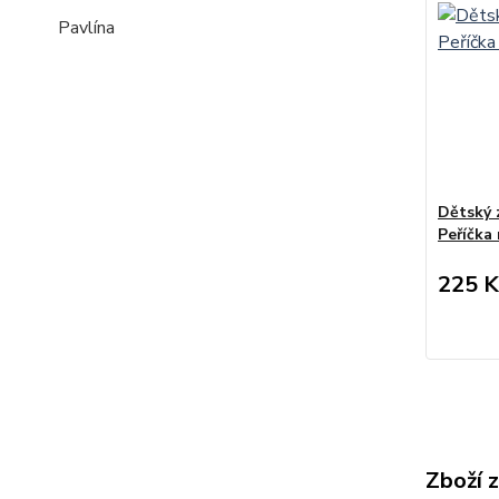
Pavlína
Dětský 
Peříčka
225 K
Zboží 