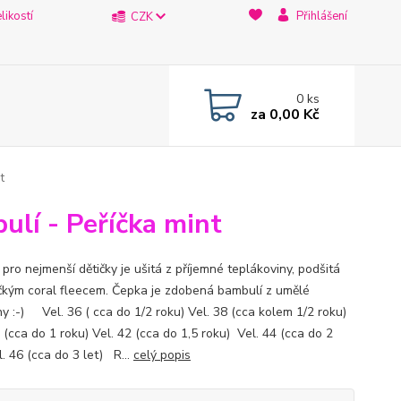
likostí
Přihlášení
CZK
0
ks
za
0,00 Kč
t
ulí - Peříčka mint
pro nejmenší dětičky je ušitá z příjemné teplákoviny, podšitá
kým coral fleecem. Čepka je zdobená bambulí z umělé
ny :-) Vel. 36 ( cca do 1/2 roku) Vel. 38 (cca kolem 1/2 roku)
 (cca do 1 roku) Vel. 42 (cca do 1,5 roku) Vel. 44 (cca do 2
l. 46 (cca do 3 let) R...
celý popis