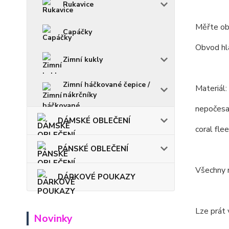
Rukavice
Měřte ob
Capáčky
Obvod hla
Zimní kukly
Zimní háčkované čepice /
Materiál:
nákrčníky
nepočesa
DÁMSKÉ OBLEČENÍ
coral fl
PÁNSKÉ OBLEČENÍ
Všechny m
DÁRKOVÉ POUKAZY
Lze prát 
Novinky