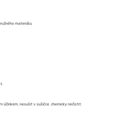
pružného materiálu.
t.
m účinkem, nesušit v sušičce, chemicky nečistit.