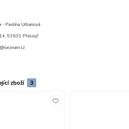
:
a - Pavlína Urbanová
14, 53501 Přelouč
a@seznam.cz
jící zboží
3