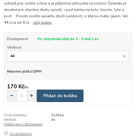
odvádí pot, rychle schne a je příjemná lehounká na nošení. Čelenka je
vhodná pro všechny druhy sportů, i pod helmy na kolo, brusle, lyže a
pod.. Prosím zvolte variantu zboží (velikost), o kterou máte zájem. Vel.
44 (cca do 6 le...
celý popis
Dostupnost
Po objednání ušiji do 3 - 5 dnů 1 ks
Velikost
Nejsme plátci DPH
170 Kč
/
ks
Přidat do košíku
Číslo produktu:
21054a
Velikost:
44
Hlídat cenu / dostupnost
Do oblíbených