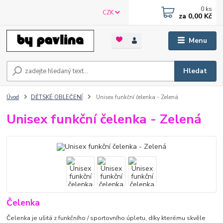
0
ks
CZK
za
0,00 Kč
Menu
Hledat
Úvod
DĚTSKÉ OBLEČENÍ
Unisex funkční čelenka - Zelená
Unisex funkční čelenka - Zelená
Čelenka
Čelenka je ušitá z funkčního / sportovního úpletu, díky kterému skvěle