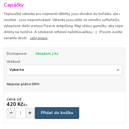
Capáčky
Teploučké válenky pro nejmenší dětičky, jsou vhodné do kočárku, ale i
nosítek - jsou nepromokavé. Válenky jsou ušité ze zimního softshellu,
vyteplené další vrstvou Fleece antipilling. Mají všitou gumičku, aby lépe
držely na nožičce. A zdobené reflexní nažehlovačkou :-) Prosím zvolte
variantu zboží...
celý popis
Dostupnost
Skladem 2 ks
Velikost
Nejsme plátci DPH
cena od
420 Kč
/
ks
Přidat do košíku