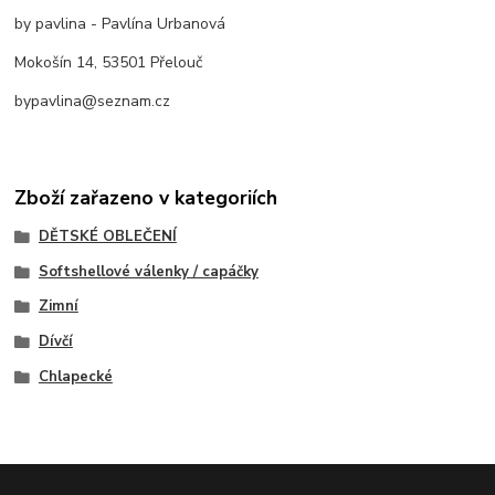
by pavlina - Pavlína Urbanová
Mokošín 14, 53501 Přelouč
bypavlina@seznam.cz
Zboží zařazeno v kategoriích
DĚTSKÉ OBLEČENÍ
Softshellové válenky / capáčky
Zimní
Dívčí
Chlapecké