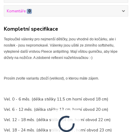
Komentáře
0
Kompletní specifikace
Teploučké válenky pro nejmenší dětičky, jsou vhodné do kočárku, ale i
nosítek - jsou nepromokavé. Válenky jsou ušité ze zimního softshellu,
vyteplené další vrstvou Fleece antipilling. Mají všitou gumičku, aby lépe
držely na nožičce. A zdobené reflexní nažehlovačkou :-)
Prosím zvolte variantu zboží (velikost), o kterou máte zájem.
Vel. 0 - 6 měs. (délka stélky 11,5 cm horní obvod 18 cm)
Vel. 6 - 12 měs. (délka stélky 13 cm, horní obvod 20 cm)
Vel. 12 - 18 měs. (délka stélky 14 cm, horní obvod 22 cm)
Vel. 18 - 24 měs. (délka stélky 15 cm , horní obvod 23 cm)