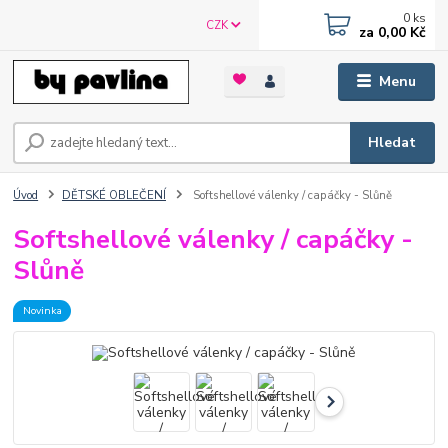
0
ks
CZK
za
0,00 Kč
Menu
Hledat
Úvod
DĚTSKÉ OBLEČENÍ
Softshellové válenky / capáčky - Slůně
Softshellové válenky / capáčky -
Slůně
Novinka