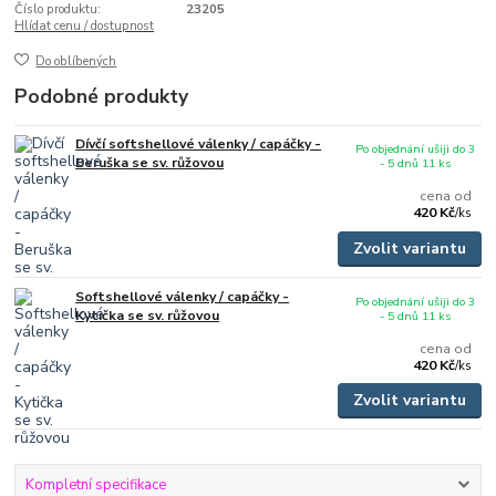
Číslo produktu:
23205
Hlídat cenu / dostupnost
Do oblíbených
Podobné produkty
Dívčí softshellové válenky / capáčky -
Po objednání ušiji do 3
Beruška se sv. růžovou
- 5 dnů 11 ks
cena od
420 Kč
/
ks
Zvolit variantu
Softshellové válenky / capáčky -
Po objednání ušiji do 3
Kytička se sv. růžovou
- 5 dnů 11 ks
cena od
420 Kč
/
ks
Zvolit variantu
Kompletní specifikace