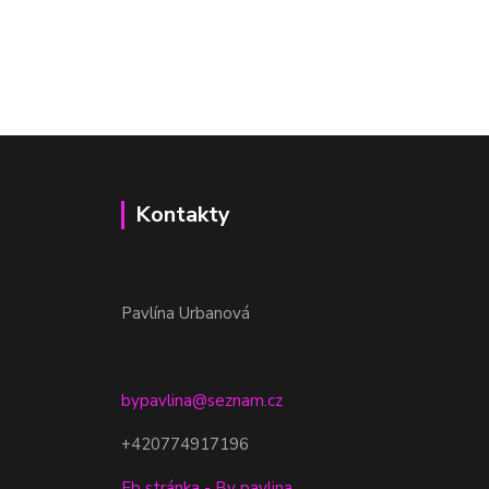
Kontakty
Pavlína Urbanová
bypavlina@seznam.cz
+420774917196
Fb stránka - By pavlina