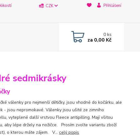
likostí
Přihlášení
CZK
0
ks
za
0,00 Kč
dré sedmikrásky
čky
čké válenky pro nejmenší dětičky, jsou vhodné do kočárku, ale
tek - jsou nepromokavé. Válenky jsou ušité ze zimního
llu, vyteplené další vrstvou Fleece antipilling. Mají všitou
u, aby lépe držely na nožičce. Prosím zvolte variantu zboží
ost), o kterou máte zájem. V...
celý popis