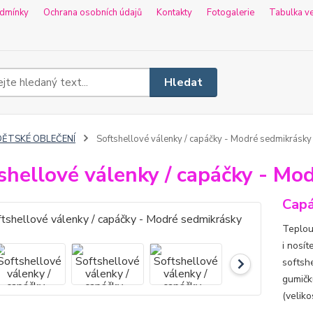
dmínky
Ochrana osobních údajů
Kontakty
Fotogalerie
Tabulka ve
Hledat
DĚTSKÉ OBLEČENÍ
Softshellové válenky / capáčky - Modré sedmikrásky
shellové válenky / capáčky - Mo
Capá
Teplou
i nosí
softshe
gumičk
(velik