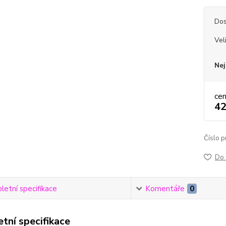
Dos
Vel
Nej
ce
42
Číslo p
Do 
etní specifikace
Komentáře
0
tní specifikace