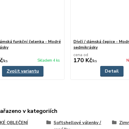
 dámská funkční čelenka - Modré
Dívčí / dámská čepice - Mod
ásky
sedmikrásky
cena od
č
170 Kč
Skladem 4 ks
N
/
ks
/
ks
Zvolit variantu
Detail
zařazeno v kategoriích
KÉ OBLEČENÍ
Softshellové válenky /
Zimn