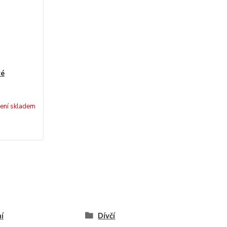
ré
ení skladem
í
Dívčí