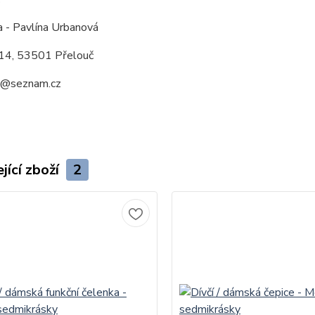
a - Pavlína Urbanová
14, 53501 Přelouč
a@seznam.cz
jící zboží
2