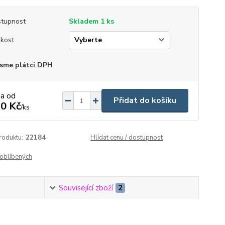
tupnost
Skladem 1 ks
ikost
sme plátci DPH
na od
Přidat do košíku
0 Kč
/
ks
roduktu:
22184
Hlídat cenu / dostupnost
oblíbených
Související zboží
2