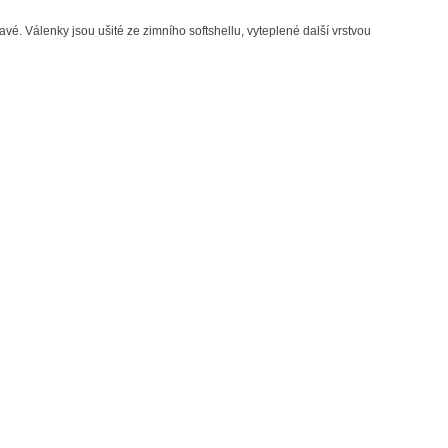
vé. Válenky jsou ušité ze zimního softshellu, vyteplené další vrstvou