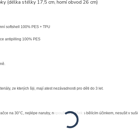
oky (délka stélky 17,5 cm, horní obvod 26 cm)
mní softshell 100% PES + TPU
tipilling 100% PES
čně.
riály, ze kterých šiji, mají atest nezávadnosti pro děti do 3 let.
pračce na 30°C, nejlépe naruby, nepoužívat prášek s bělícím účinkem, nesušit v su
: