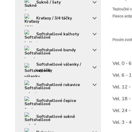
Sukně / šaty
Teploučké vá
Fleece antip
Kraťasy / 3/4 ťáčky
Softshellové kalhoty
Prosím zvolt
Softshellové bundy
Vel. 0 - 
Softshellové válenky /
capáčky
Vel. 6 - 
Softshellové rukavice
Vel. 12 -
Vel. 18 -
Softshellové čepice
Vel. 24 -
Softshellové sukně
Vel. 3 - 