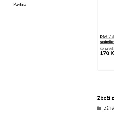
Pavlína
Dívčí /
sedmikr
cena od
170 K
Zboží 
DĚTS