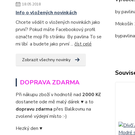
18.05.2018
by pavlin
Info o vložených novinkách
Chcete vědět o vložených novinkách jako
Mokošín 
první? Pokud máte Facebookový profil
bypavlin
označte moji Fb stránku By pavlina To se
mi líbí a budete jako první ...
číst celé
Zobrazit všechny novinky
Souvise
DOPRAVA ZDARMA
Při nákupu zboží v hodnotě nad
2000 Kč
dostanete ode mě malý dárek ♥ a to
dopravu zdarma
přes Balíkovnu na
zvolené výdejní místo :-)
Hezký den ♥