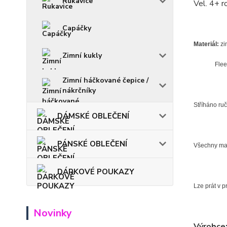
Rukavice
Vel. 4+ r
Capáčky
Materiál:
zi
Zimní kukly
Fleece an
Zimní háčkované čepice /
nákrčníky
Stříháno ru
DÁMSKÉ OBLEČENÍ
PÁNSKÉ OBLEČENÍ
Všechny mate
DÁRKOVÉ POUKAZY
Lze prát v 
Novinky
Výrobce