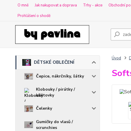
O mně
Jak nakupovat a doprava
Trhy - akce
Obchodní po
Prohlášení o shodě
Úvod
DĚTSKÉ OBLEČENÍ
Soft
Čepice, nákrčníky, šátky
Klobouky / pirátky /
kšiltovky
Čelenky
Gumičky do vlasů /
scrunchies