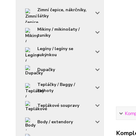
Zimní čepice, nákrčníky,
šátky
Mikiny / mikinošaty /
tuniky
Legíny / legíny se
sukýnkou
Dupačky
Tepláčky / Baggy /
kalhoty
Teplákové soupravy
Kompl
Body / extendory
Komple