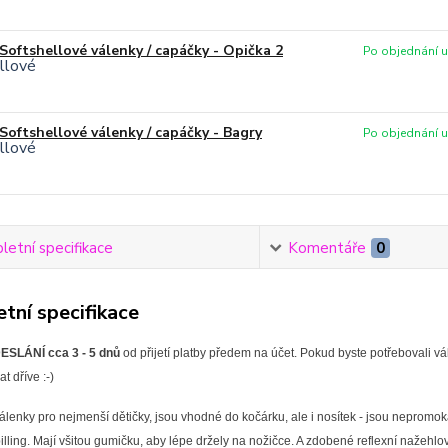
Softshellové válenky / capáčky - Opička 2
Po objednání uš
Softshellové válenky / capáčky - Bagry
Po objednání uš
etní specifikace
Komentáře
0
tní specifikace
SLÁNÍ cca 3 - 5 dnů
od přijetí platby předem na účet. Pokud byste potřebovali v
t dříve :-)
lenky pro nejmenší dětičky, jsou vhodné do kočárku, ale i nosítek - jsou nepromoka
illing. Mají všitou gumičku, aby lépe držely na nožičce. A zdobené reflexní nažehlo