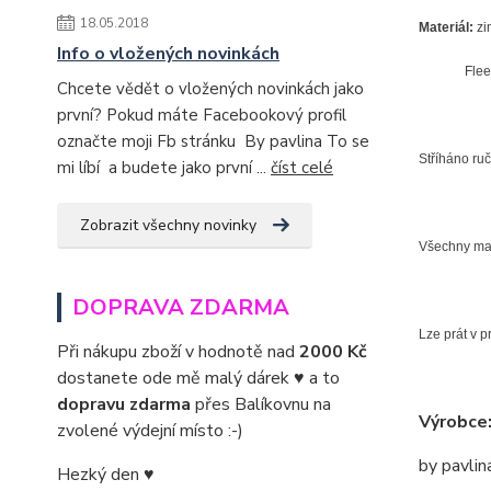
18.05.2018
Materiál:
zi
Info o vložených novinkách
Fleece an
Chcete vědět o vložených novinkách jako
první? Pokud máte Facebookový profil
označte moji Fb stránku By pavlina To se
Stříháno ru
mi líbí a budete jako první ...
číst celé
Zobrazit všechny novinky
Všechny mate
DOPRAVA ZDARMA
Lze prát v 
Při nákupu zboží v hodnotě nad
2000 Kč
dostanete ode mě malý dárek ♥ a to
dopravu zdarma
přes Balíkovnu na
Výrobce
zvolené výdejní místo :-)
by pavlin
Hezký den ♥