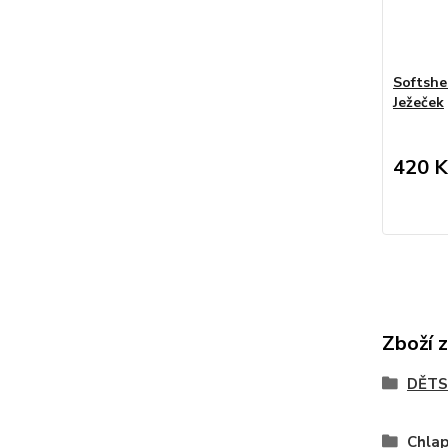
Softshel
Ježeček
420 K
Zboží 
DĚTS
Chla