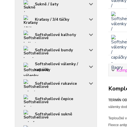
Sukně / šaty
Kraťasy / 3/4 ťáčky
Softshellové kalhoty
Softshellové bundy
Softshellové válenky /
capáčky
Kompl
Softshellové rukavice
Komple
Softshellové čepice
TERMÍN ODE
válenky doda
Softshellové sukně
Teploučké vá
Fleece antip