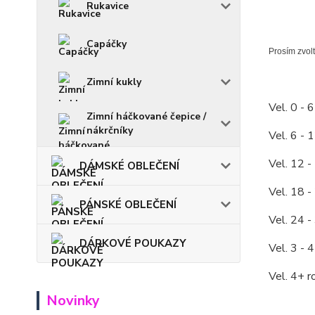
Rukavice
Capáčky
Prosím zvolt
Zimní kukly
Vel. 0 - 
Zimní háčkované čepice /
nákrčníky
Vel. 6 - 
Vel. 12 -
DÁMSKÉ OBLEČENÍ
Vel. 18 -
PÁNSKÉ OBLEČENÍ
Vel. 24 -
DÁRKOVÉ POUKAZY
Vel. 3 - 
Vel. 4+ r
Novinky