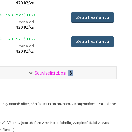
420 Kč
/
ks
iji do 3 - 5 dnů 11 ks
Zvolit variantu
cena od
420 Kč
/
ks
iji do 3 - 5 dnů 11 ks
Zvolit variantu
cena od
420 Kč
/
ks
Související zboží
3
álenky akutně dříve, připište mi to do poznámky k objednávce. Pokusím se
vé. Válenky jsou ušité ze zimního softshellu, vyteplené další vrstvou
vačkou :-)