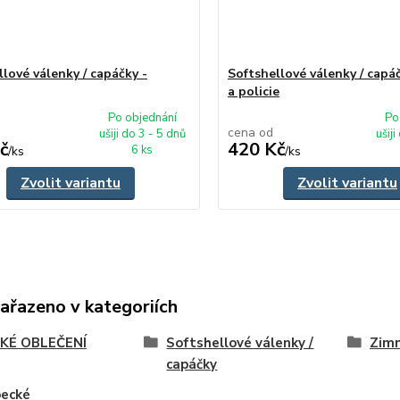
lové válenky / capáčky -
Softshellové válenky / capáč
a policie
Po objednání
Po
cena od
ušiji do 3 - 5 dnů
ušiji
č
420 Kč
6 ks
/
ks
/
ks
Zvolit variantu
Zvolit variantu
zařazeno v kategoriích
KÉ OBLEČENÍ
Softshellové válenky /
Zimn
capáčky
pecké