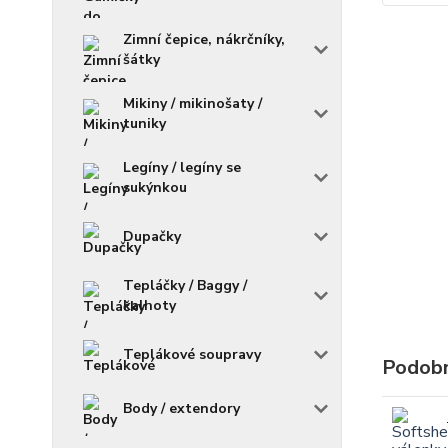
Zimní čepice, nákrčníky,
šátky
Mikiny / mikinošaty /
tuniky
Legíny / legíny se
sukýnkou
Dupačky
Tepláčky / Baggy /
kalhoty
Teplákové soupravy
Podobn
Body / extendory