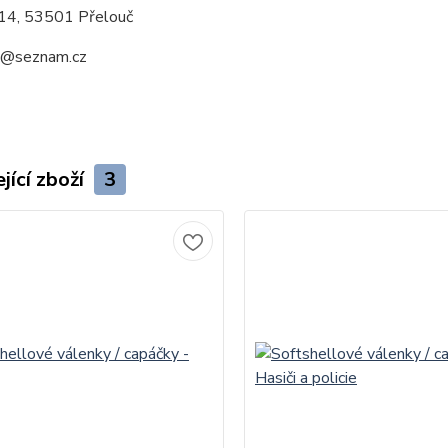
14, 53501 Přelouč
a@seznam.cz
jící zboží
3