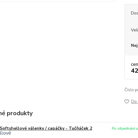
Dos
Vel
Nej
ce
42
Číslo p
Do 
é produkty
Softshellové válenky / capáčky - Tučňáček 2
Po objednání uš