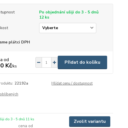
tupnost
Po objednání ušiji do 3 - 5 dnů
12 ks
ikost
sme plátci DPH
na od
Přidat do košíku
0 Kč
/
ks
roduktu:
22192a
Hlídat cenu / dostupnost
oblíbených
iji do 3 - 5 dnů 11 ks
Zvolit variantu
cena od