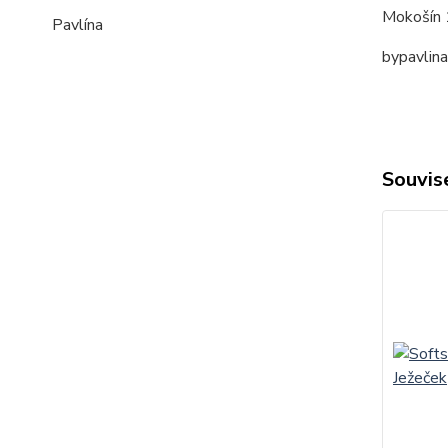
Mokošín 
Pavlína
bypavlin
Souvise