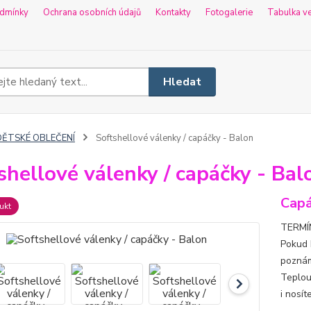
dmínky
Ochrana osobních údajů
Kontakty
Fotogalerie
Tabulka ve
Hledat
DĚTSKÉ OBLEČENÍ
Softshellové válenky / capáčky - Balon
shellové válenky / capáčky - Bal
Capá
ukt
TERMÍN
Pokud 
poznám
Teplou
i nosít