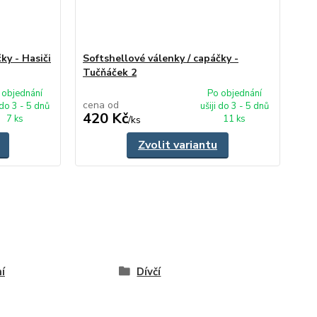
ky - Hasiči
Softshellové válenky / capáčky -
Tučňáček 2
 objednání
Po objednání
cena od
 do 3 - 5 dnů
ušiji do 3 - 5 dnů
420 Kč
7 ks
11 ks
/
ks
Zvolit variantu
í
Dívčí