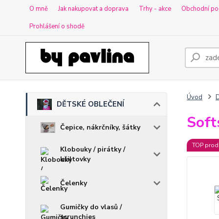
O mně
Jak nakupovat a doprava
Trhy - akce
Obchodní po
Prohlášení o shodě
Úvod
DĚTSKÉ OBLEČENÍ
Soft
Čepice, nákrčníky, šátky
TOP prod
Klobouky / pirátky /
kšiltovky
Čelenky
Gumičky do vlasů /
scrunchies