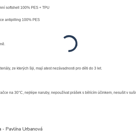
mní softshell 100% PES + TPU
tipilling 100% PES
čně.
riály, ze kterých šiji, mají atest nezávadnosti pro děti do 3 let.
pračce na 30°C, nejlépe naruby, nepoužívat prášek s bělícím účinkem, nesušit v su
:
a - Pavlína Urbanová