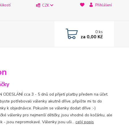
likostí
Přihlášení
CZK
0
ks
za
0,00 Kč
on
čky
 ODESLÁNÍ cca 3 - 5 dnů od přijetí platby předem na účet.
byste potřebovali válenky akutně dříve, připište mi to do
ky k objednávce. Pokusím se válenky dodat dříve :-)
čké válenky pro nejmenší dětičky, jsou vhodné do kočárku, ale
ek - jsou nepromokavé. Válenky jsou uši...
celý popis