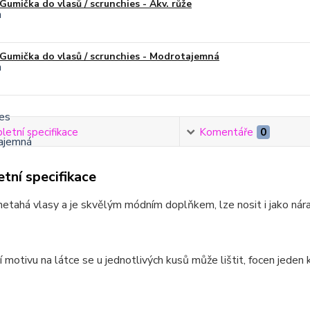
Gumička do vlasů / scrunchies - Akv. růže
Gumička do vlasů / scrunchies - Modrotajemná
etní specifikace
Komentáře
0
tní specifikace
etahá vlasy a je skvělým módním doplňkem, lze nosit i jako náram
 motivu na látce se u jednotlivých kusů může lištit, focen jeden k