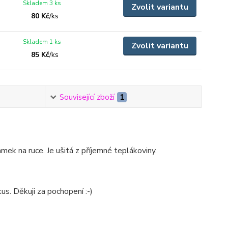
Skladem 3 ks
Zvolit variantu
80 Kč
/
ks
Skladem 1 ks
Zvolit variantu
85 Kč
/
ks
Související zboží
1
ek na ruce. Je ušitá z příjemné teplákoviny.
us. Děkuji za pochopení :-)