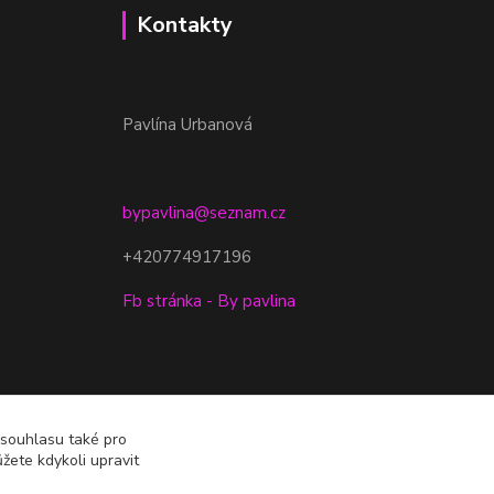
Kontakty
Pavlína Urbanová
bypavlina@seznam.cz
+420774917196
Fb stránka - By pavlina
 souhlasu také pro
žete kdykoli upravit