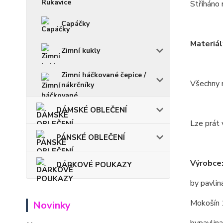
Stříháno 
Capáčky
Materiál
Zimní kukly
Zimní háčkované čepice /
Všechny m
nákrčníky
DÁMSKÉ OBLEČENÍ
Lze prát 
PÁNSKÉ OBLEČENÍ
Výrobce
DÁRKOVÉ POUKAZY
by pavlin
Mokošín 
Novinky