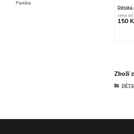
Pavlína
Dětská 
cena od
150 K
Zboží 
DĚTS