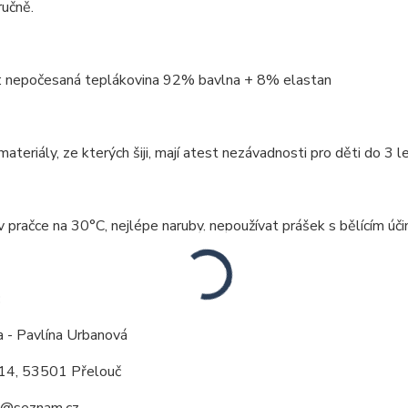
ručně.
: nepočesaná teplákovina 92% bavlna + 8% elastan
ateriály, ze kterých šiji, mají atest nezávadnosti pro děti do 3 le
v pračce na 30°C, nejlépe naruby, nepoužívat prášek s bělícím účin
:
a - Pavlína Urbanová
14, 53501 Přelouč