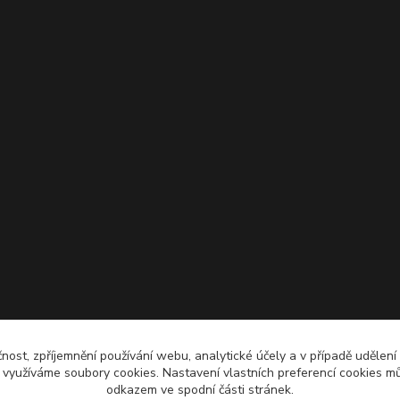
čnost, zpříjemnění používání webu, analytické účely a v případě udělení
y využíváme soubory cookies. Nastavení vlastních preferencí cookies mů
odkazem ve spodní části stránek.