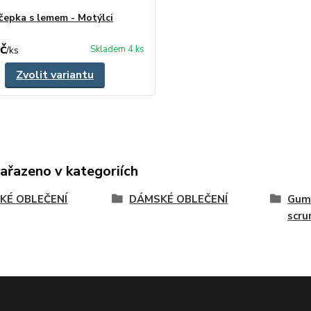
čepka s lemem - Motýlci
č
Skladem 4 ks
/
ks
Zvolit variantu
zařazeno v kategoriích
KÉ OBLEČENÍ
DÁMSKÉ OBLEČENÍ
Gumi
scru