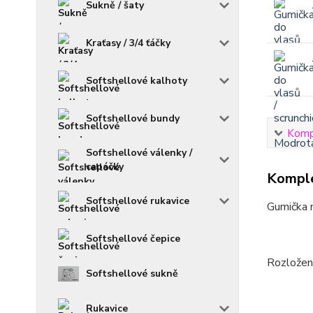
Sukně / šaty
Kraťasy / 3/4 ťáčky
Softshellové kalhoty
Softshellové bundy
Kompl
Softshellové válenky /
capáčky
Komple
Softshellové rukavice
Gumička n
Softshellové čepice
Rozložení
Softshellové sukně
Rukavice