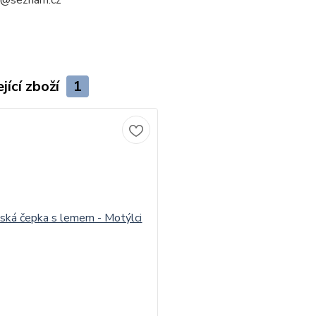
a@seznam.cz
jící zboží
1