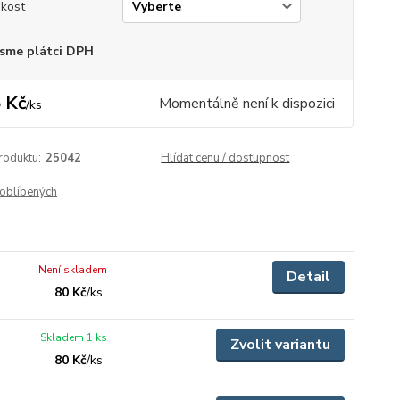
ikost
sme plátci DPH
 Kč
Momentálně není k dispozici
/
ks
roduktu:
25042
Hlídat cenu / dostupnost
oblíbených
Není skladem
Detail
80 Kč
/
ks
Skladem 1 ks
Zvolit variantu
80 Kč
/
ks