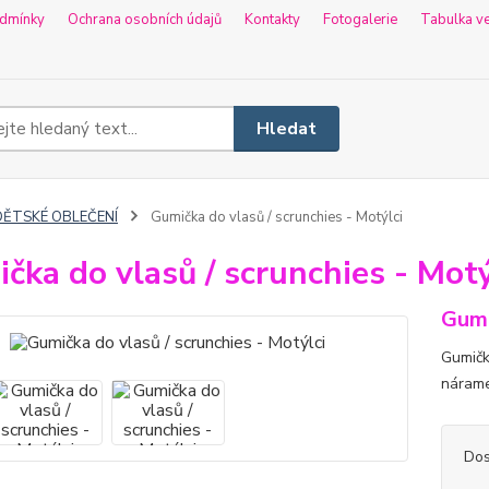
dmínky
Ochrana osobních údajů
Kontakty
Fotogalerie
Tabulka ve
Hledat
DĚTSKÉ OBLEČENÍ
Gumička do vlasů / scrunchies - Motýlci
čka do vlasů / scrunchies - Motý
Gum
Gumičk
nárame
Dos