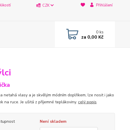
likostí
Přihlášení
CZK
0
ks
za
0,00 Kč
lci
ička
a netahá vlasy a je skvělým módním doplňkem, lze nosit i jako
k na ruce. Je ušitá z příjemné teplákoviny.
celý popis
tupnost
Není skladem