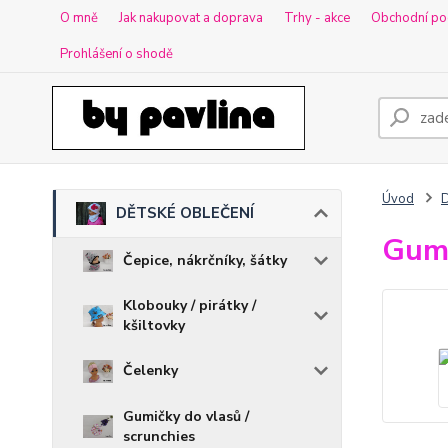
O mně
Jak nakupovat a doprava
Trhy - akce
Obchodní po
Prohlášení o shodě
Úvod
DĚTSKÉ OBLEČENÍ
Gumi
Čepice, nákrčníky, šátky
Klobouky / pirátky /
kšiltovky
Čelenky
Gumičky do vlasů /
scrunchies