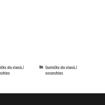
čky do vlasů /
Gumičky do vlasů /
nchies
scrunchies