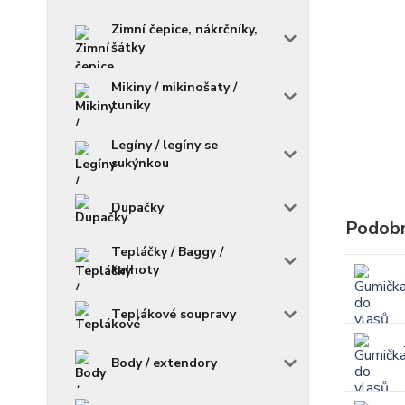
Zimní čepice, nákrčníky,
šátky
Mikiny / mikinošaty /
tuniky
Legíny / legíny se
sukýnkou
Dupačky
Podobn
Tepláčky / Baggy /
kalhoty
Teplákové soupravy
Body / extendory