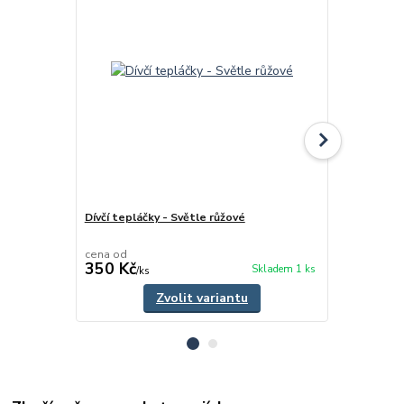
Dívčí tepláčky - Světle růžové
Jarní - podz
kalhoty - Č
cena od
cena od
350 Kč
495 Kč
Skladem 1 ks
/
ks
/
ks
Zvolit variantu