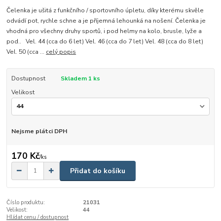
Čelenka je ušitá z funkčního / sportovního úpletu, díky kterému skvěle
odvádí pot, rychle schne a je příjemná lehounká na nošení. Čelenka je
vhodná pro všechny druhy sportů, i pod helmy na kolo, brusle, lyže a
pod.. Vel. 44 (cca do 6 let) Vel. 46 (cca do 7 let) Vel. 48 (cca do 8 let)
Vel. 50 (cca ...
celý popis
Dostupnost
Skladem 1 ks
Velikost
Nejsme plátci DPH
170 Kč
/
ks
Přidat do košíku
Číslo produktu:
21031
Velikost:
44
Hlídat cenu / dostupnost