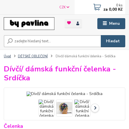
0
ks
CZK
za
0,00 Kč
Menu
Hledat
Úvod
DĚTSKÉ OBLEČENÍ
Dívčí/ dámská funkční čelenka - Srdíčka
Dívčí/ dámská funkční čelenka -
Srdíčka
Čelenka