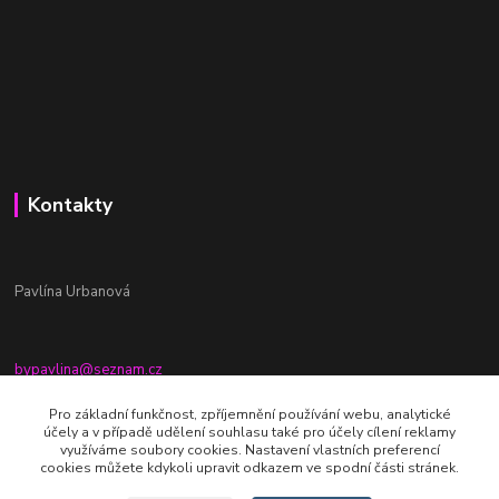
Kontakty
Pavlína Urbanová
bypavlina@seznam.cz
+420774917196
Pro základní funkčnost, zpříjemnění používání webu, analytické
účely a v případě udělení souhlasu také pro účely cílení reklamy
Fb stránka - By pavlina
využíváme soubory cookies. Nastavení vlastních preferencí
cookies můžete kdykoli upravit odkazem ve spodní části stránek.