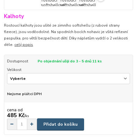
Kalhoty
Rostoucí kalhoty jsou ušité ze zimního softshellu (z rubové strany
fleece), jsou voděodolné. Na spodních bocích nohavic je všitá reflexní
paspulka, pro větší bezpečnost dětí. Díky nápletům vydrží o 2 velikosti
déle.
celý popis
Dostupnost
Po objednání ušiji do 3 - 5 dnů 11 ks
Velikost
Nejsme plátci DPH
cena od
485 Kč
/
ks
Přidat do košíku