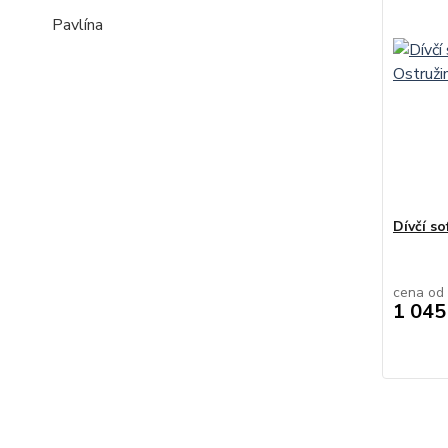
Pavlína
Dívčí s
cena od
1 045