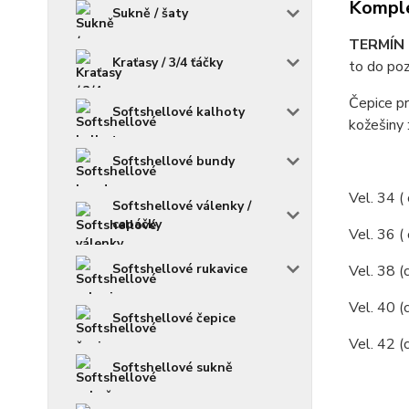
Komple
Sukně / šaty
TERMÍN O
Kraťasy / 3/4 ťáčky
to do poz
Čepice pr
Softshellové kalhoty
kožešiny :
Softshellové bundy
Vel. 34 (
Softshellové válenky /
capáčky
Vel. 36 (
Softshellové rukavice
Vel. 38 (
Vel. 40 (
Softshellové čepice
Vel. 42 (
Softshellové sukně