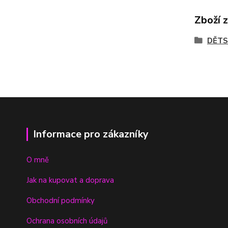
Zboží 
DĚTS
Informace pro zákazníky
O mně
Jak na kupovat a doprava
Obchodní podmínky
Ochrana osobních údajů