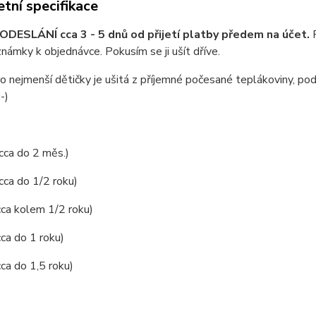
tní specifikace
DESLÁNÍ cca 3 - 5 dnů od přijetí platby předem na účet.
námky k objednávce. Pokusím se ji ušít dříve.
o nejmenší dětičky je ušitá z příjemné počesané teplákoviny, 
-)
 cca do 2 měs.)
 cca do 1/2 roku)
cca kolem 1/2 roku)
cca do 1 roku)
cca do 1,5 roku)