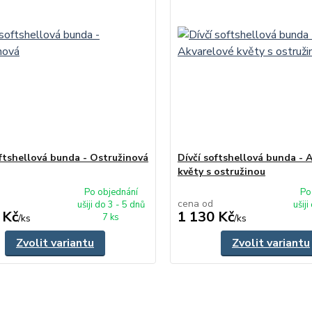
oftshellová bunda - Ostružinová
Dívčí softshellová bunda - 
květy s ostružinou
Po objednání
Po
cena od
ušiji do 3 - 5 dnů
ušiji
 Kč
1 130 Kč
7 ks
/
ks
/
ks
Zvolit variantu
Zvolit variantu