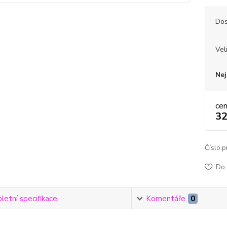
Dos
Vel
Nej
ce
32
Číslo p
Do 
etní specifikace
Komentáře
0