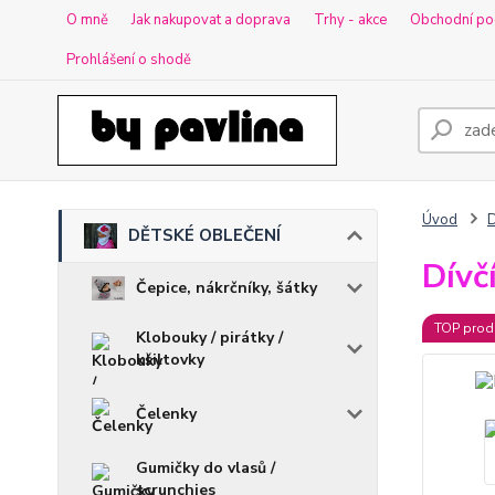
O mně
Jak nakupovat a doprava
Trhy - akce
Obchodní po
Prohlášení o shodě
Úvod
DĚTSKÉ OBLEČENÍ
Dívč
Čepice, nákrčníky, šátky
TOP prod
Klobouky / pirátky /
kšiltovky
Čelenky
Gumičky do vlasů /
scrunchies