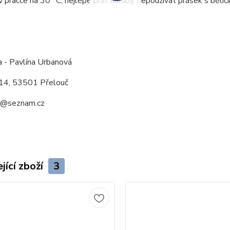
v pračce na 30 °C, nejlépe prát naruby, nepoužívat prášek s bělící
:
a - Pavlína Urbanová
14, 53501 Přelouč
a@seznam.cz
jící zboží
3