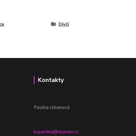
ce
Dívčí
Kontakty
Pavlína Urbanová
bypavlina@seznam.cz