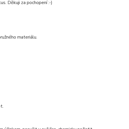
kus. Děkuji za pochopení :-)
pružného materiálu.
t.