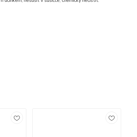
m účinkem, nesušit v sušičce, chemicky nečistit.