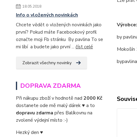
Lze prát 
18.05.2018
Info o vložených novinkách
Výrobce
Chcete vědět o vložených novinkách jako
první? Pokud máte Facebookový profil
by pavlin
označte moji Fb stránku By pavlina To se
mi líbí a budete jako první ...
číst celé
Mokošín 
bypavlin
Zobrazit všechny novinky
DOPRAVA ZDARMA
Souvise
Při nákupu zboží v hodnotě nad
2000 Kč
dostanete ode mě malý dárek ♥ a to
dopravu zdarma
přes Balíkovnu na
zvolené výdejní místo :-)
Hezký den ♥