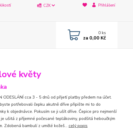
likostí
Přihlášení
CZK
0
ks
za
0,00 Kč
lové květy
nka
 ODESLÁNÍ cca 3 - 5 dnů od přijetí platby předem na účet.
byste potřebovali čepku akutně dříve připište mi to do
ky k objednávce. Pokusím se ji ušít dříve. Čepice pro nejmenší
y je ušitá z příjemné počesané teplákoviny, podšitá heboučkým
m. Zdobená bambulí z umělé kožeš...
celý popis