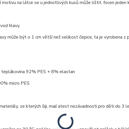
 motivu na látce se u jednotlivých kusů může lištit, focen jeden 
vod hlavy.
vy může být o 1 cm větší než velikost čepice, ta je vyrobena z 
 teplákovina 92% PES + 8% elastan
00% micro PES
ateriály, ze kterých šiji, mají atest nezávadnosti pro děti do 3 le