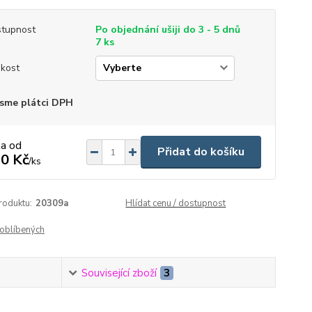
tupnost
Po objednání ušiji do 3 - 5 dnů
7 ks
ikost
sme plátci DPH
na od
Přidat do košíku
0 Kč
/
ks
roduktu:
20309a
Hlídat cenu / dostupnost
oblíbených
Související zboží
3