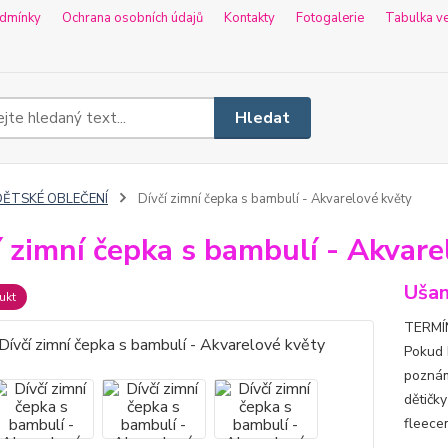
dmínky
Ochrana osobních údajů
Kontakty
Fotogalerie
Tabulka ve
Hledat
DĚTSKÉ OBLEČENÍ
Dívčí zimní čepka s bambulí - Akvarelové květy
í zimní čepka s bambulí - Akvare
Uša
ukt
TERMÍN
Pokud 
poznám
dětičk
fleece