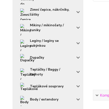
Zimní čepice, nákrčníky,
šátky
Mikiny / mikinošaty /
tuniky
Legíny / legíny se
sukýnkou
Dupačky
Tepláčky / Baggy /
kalhoty
Teplákové soupravy
Kompl
Body / extendory