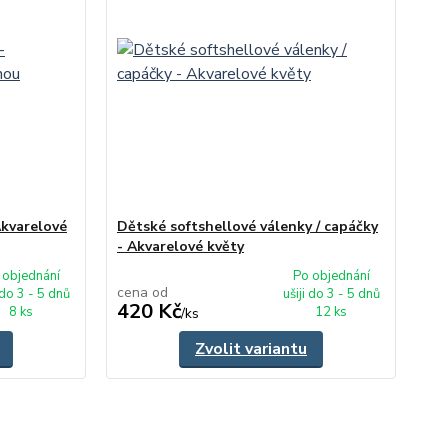
Akvarelové
Dětské softshellové válenky / capáčky
- Akvarelové květy
 objednání
Po objednání
cena od
 do 3 - 5 dnů
ušiji do 3 - 5 dnů
420 Kč
8 ks
12 ks
/
ks
Zvolit variantu