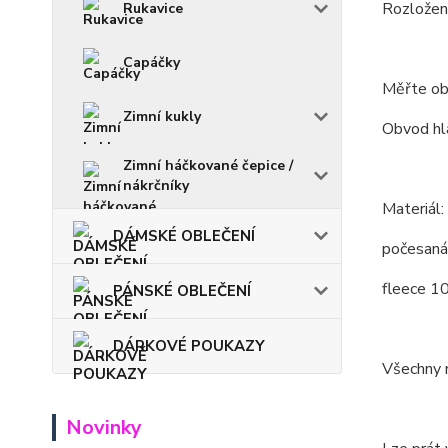
Rozložení
Rukavice
Capáčky
Měřte ob
Zimní kukly
Obvod hla
Zimní háčkované čepice /
nákrčníky
Materiál:
DÁMSKÉ OBLEČENÍ
počesaná
fleece 1
PÁNSKÉ OBLEČENÍ
DÁRKOVÉ POUKAZY
Všechny m
Novinky