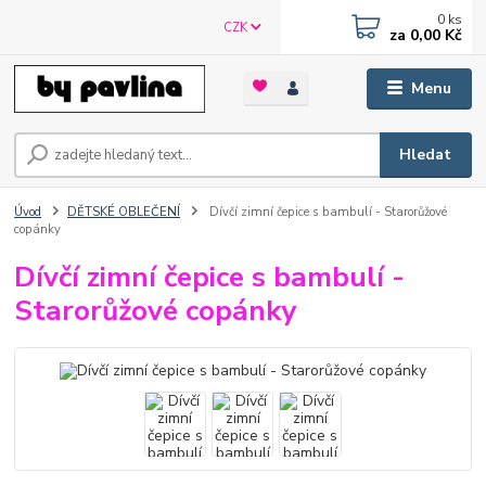
0
ks
CZK
za
0,00 Kč
Menu
Hledat
Úvod
DĚTSKÉ OBLEČENÍ
Dívčí zimní čepice s bambulí - Starorůžové
copánky
Dívčí zimní čepice s bambulí -
Starorůžové copánky