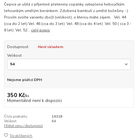
Čepice je ušitá z příjemné pleteniny copánky, vyteplená heboučkým
lehounkým umělým beránkem. Zdobená bambulí z umělé kožešiny :-)
Prosím zvolte variantu zboží (velikost), o kterou máte zájem. Vel. 44
(cca do 2 let) Vel. 46 (cca do 3 let) Vel. 48 (cca do 4 let) Vel. 50 ( cca 3 -
8 let) Vel. 52...
celý popis
Dostupnost
Není skladem
Velikost
Nejsme plátci DPH
350 Kč
/
ks
Momentálně není k dispozici
Číslo produktu:
19328
Velikost:
54
Hlídat cenu / dostupnost
Do oblíbených