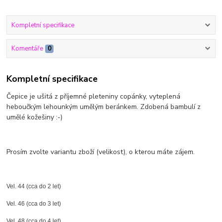
Kompletní specifikace
Komentáře
0
Kompletní specifikace
Čepice je ušitá z příjemné pleteniny copánky, vyteplená
heboučkým lehounkým umělým beránkem. Zdobená bambulí z
umělé kožešiny :-)
Prosím zvolte variantu zboží (velikost), o kterou máte zájem.
Vel. 44 (cca do 2 let)
Vel. 46 (cca do 3 let)
Vel. 48 (cca do 4 let)