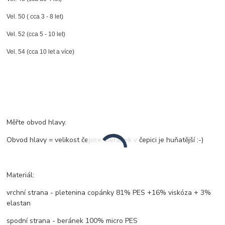
Vel. 50 ( cca 3 - 8 let)
Vel. 52 (cca 5 - 10 let)
Vel. 54 (cca 10 let a více)
Měřte obvod hlavy.
Obvod hlavy = velikost čepice. Beránek v čepici je huňatější :-)
Materiál:
vrchní strana - pletenina copánky 81% PES +16% viskóza + 3%
elastan
spodní strana - beránek 100% micro PES