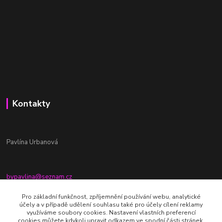
Kontakty
Pavlína Urbanová
bypavlina@seznam.cz
+420774917196
Pro základní funkčnost, zpříjemnění používání webu, analytické
účely a v případě udělení souhlasu také pro účely cílení reklamy
Fb stránka - By pavlina
využíváme soubory cookies. Nastavení vlastních preferencí
cookies můžete kdykoli upravit odkazem ve spodní části stránek.