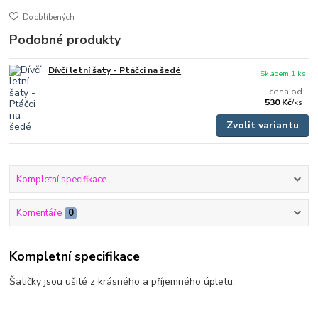
Do oblíbených
Podobné produkty
Dívčí letní šaty - Ptáčci na šedé
Skladem 1 ks
cena od
530 Kč
/
ks
Zvolit variantu
Kompletní specifikace
Komentáře
0
Kompletní specifikace
Šatičky jsou ušité z krásného a příjemného úpletu.