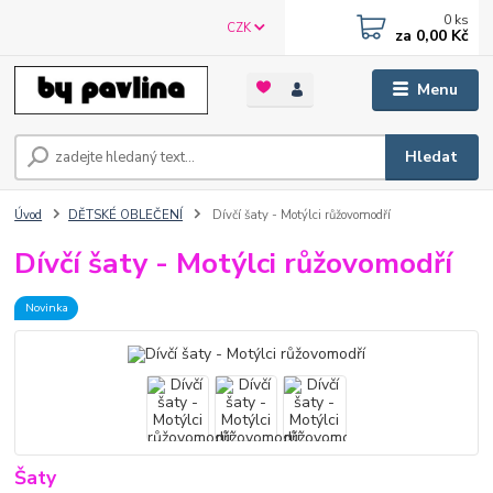
0
ks
CZK
za
0,00 Kč
Menu
Hledat
Úvod
DĚTSKÉ OBLEČENÍ
Dívčí šaty - Motýlci růžovomodří
Dívčí šaty - Motýlci růžovomodří
Novinka
Šaty