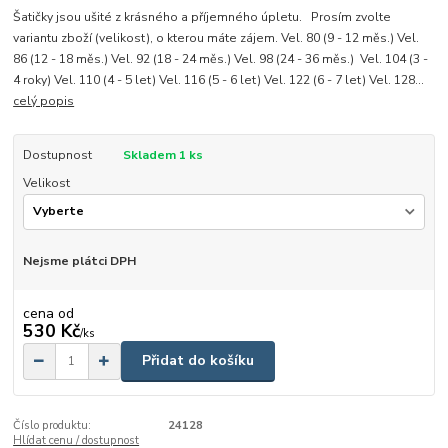
Šatičky jsou ušité z krásného a příjemného úpletu. Prosím zvolte
variantu zboží (velikost), o kterou máte zájem. Vel. 80 (9 - 12 měs.) Vel.
86 (12 - 18 měs.) Vel. 92 (18 - 24 měs.) Vel. 98 (24 - 36 měs.) Vel. 104 (3 -
4 roky) Vel. 110 (4 - 5 let) Vel. 116 (5 - 6 let) Vel. 122 (6 - 7 let) Vel. 128...
celý popis
Dostupnost
Skladem 1 ks
Velikost
Nejsme plátci DPH
cena od
530 Kč
/
ks
Přidat do košíku
Číslo produktu:
24128
Hlídat cenu / dostupnost