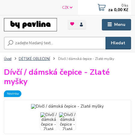
0
ks
CZK
za
0,00 Kč
Menu
Hledat
Úvod
DĚTSKÉ OBLEČENÍ
Dívčí / dámská čepice - Zlaté myšky
Dívčí / dámská čepice - Zlaté
myšky
Novinka