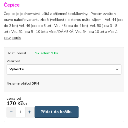
Čepice
Čepice je jednovrstvá, ušitá z příjemné teplákoviny. Prosím zvolte v
pravo nahoře variantu zboží (velikost), o kterou máte zájem. Vel. 44 (cca
do 2 let) Vel. 46 (cca do 3 let) Vel. 48 (cca do 4 let) Vel. 50 ( cca 3 - 8
let) Vel. 52 (cca 5 - 10 let a více / DÁMSKÁ) Vel. 54 (cca 10 let a více /...
celý popis
Dostupnost
Skladem 1 ks
Velikost
Nejsme plátci DPH
cena od
170 Kč
/
ks
Přidat do košíku