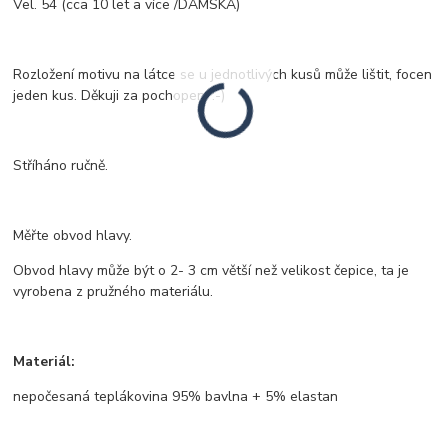
Vel. 54 (cca 10 let a více /DÁMSKÁ)
Rozložení motivu na látce se u jednotlivých kusů může lištit, focen
jeden kus. Děkuji za pochopení :-)
Stříháno ručně.
Měřte obvod hlavy.
Obvod hlavy může být o 2- 3 cm větší než velikost čepice, ta je
vyrobena z pružného materiálu.
Materiál:
nepočesaná teplákovina 95% bavlna + 5% elastan