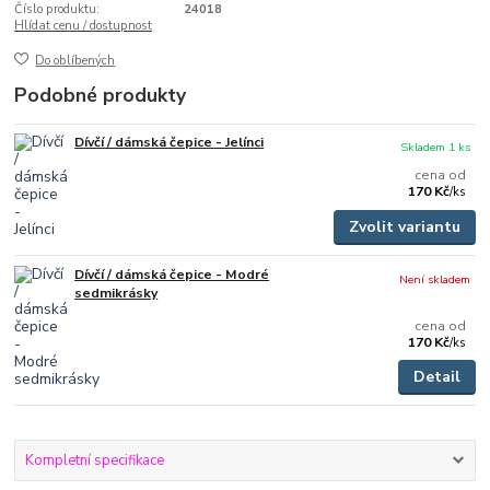
Číslo produktu:
24018
Hlídat cenu / dostupnost
Do oblíbených
Podobné produkty
Dívčí / dámská čepice - Jelínci
Skladem 1 ks
cena od
170 Kč
/
ks
Zvolit variantu
Dívčí / dámská čepice - Modré
Není skladem
sedmikrásky
cena od
170 Kč
/
ks
Detail
Kompletní specifikace