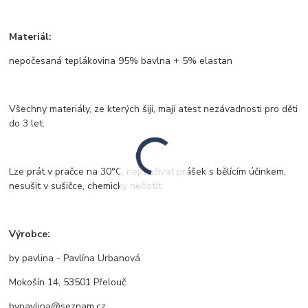
Materiál:
nepočesaná teplákovina 95% bavlna + 5% elastan
Všechny materiály, ze kterých šiji, mají atest nezávadnosti pro děti
do 3 let.
Lze prát v pračce na 30°C, nepoužívat prášek s bělícím účinkem,
nesušit v sušičce, chemicky nečistit.
Výrobce:
by pavlina - Pavlína Urbanová
Mokošín 14, 53501 Přelouč
bypavlina@seznam.cz