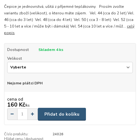
Čepice je jednovrstvá, ušitá z příjemné teplákoviny. Prosím zvolte
variantu zboží (velikost), o kterou máte zájem. Vel. 44 (cca do 2 let) Vel.
46 (cca do 3 let) Vel. 48 (cca do 4 let) Vel. 50 ( cca 3 - 8 let) Vel. 52 (cca
5 - 10 let a více / může být i dámská) Vel. 54 (cca 10 let a více / můž...
celý
popis
Dostupnost
Skladem 4 ks
Velikost
Nejsme plátci DPH
cena od
160 Kč
/
ks
Přidat do košíku
Číslo produktu:
24026
Hlídat cenu / dostupnost