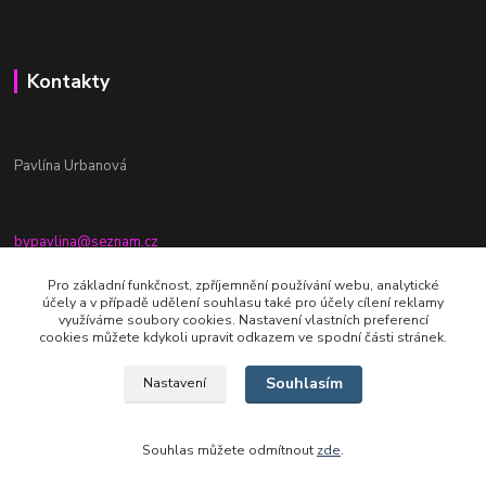
Kontakty
Pavlína Urbanová
bypavlina@seznam.cz
+420774917196
Pro základní funkčnost, zpříjemnění používání webu, analytické
účely a v případě udělení souhlasu také pro účely cílení reklamy
Fb stránka - By pavlina
využíváme soubory cookies. Nastavení vlastních preferencí
cookies můžete kdykoli upravit odkazem ve spodní části stránek.
Souhlasím
Nastavení
Souhlas můžete odmítnout
zde
.
Vytvořeno na
Eshop-rychle.cz