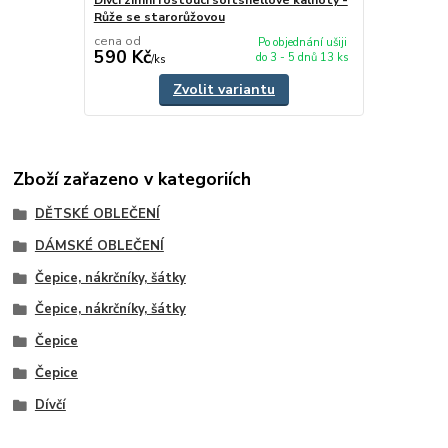
Dívčí zimní rostoucí softshellové kalhoty -
Růže se starorůžovou
cena od
Po objednání ušiji
590 Kč
do 3 - 5 dnů 13 ks
/
ks
Zvolit variantu
Zboží zařazeno v kategoriích
DĚTSKÉ OBLEČENÍ
DÁMSKÉ OBLEČENÍ
Čepice, nákrčníky, šátky
Čepice, nákrčníky, šátky
Čepice
Čepice
Dívčí