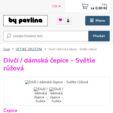
0
ks
CZK
za
0,00 Kč
Menu
Hledat
Úvod
DĚTSKÉ OBLEČENÍ
Dívčí / dámská čepice - Světle růžová
Dívčí / dámská čepice - Světle
růžová
Čepice