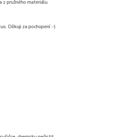
a z pružného materiálu.
us. Děkuji za pochopení :-)
sušičce, chemicky nečistit.