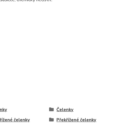
nky
Čelenky
řížené čelenky
Překřížené čelenky