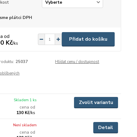
ikost
sme plátci DPH
na od
Přidat do košíku
0 Kč
/
ks
roduktu:
25037
Hlídat cenu / dostupnost
oblíbených
Skladem 1 ks
Zvolit variantu
cena od
130 Kč
/
ks
Není skladem
Detail
cena od