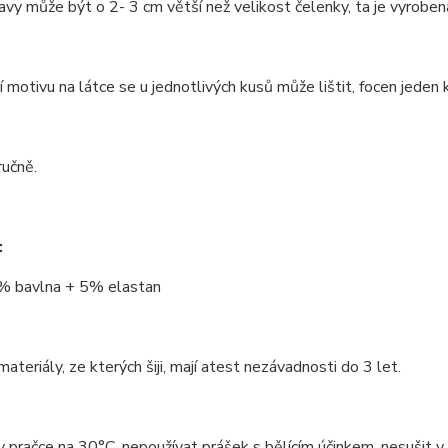
vy může být o 2- 3 cm větší než velikost čelenky, ta je vyroben
 motivu na látce se u jednotlivých kusů může lištit, focen jeden k
ručně.
:
% bavlna + 5% elastan
ateriály, ze kterých šiji, mají atest nezávadnosti do 3 let.
v pračce na 30°C, nepoužívat prášek s bělícím účinkem, nesušit v 