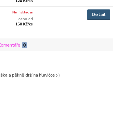
120 Kč
/
ks
Není skladem
Detail
cena od
150 Kč
/
ks
Komentáře
0
ška a pěkně drží na hlavičce :-)