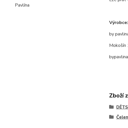
Pavlína
Výrobce
by pavlin
Mokošín 
bypavlin
Zboží 
DĚTS
Čele