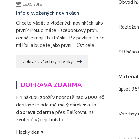
Obvod hla
18.05.2018
Info o vložených novinkách
Chcete vědět o vložených novinkách jako
Rozložení
první? Pokud máte Facebookový profil
označte moji Fb stránku By pavlina To se
mi líbí a budete jako první ...
číst celé
Stříháno 
Zobrazit všechny novinky
Materiál
DOPRAVA ZDARMA
úplet 95
Při nákupu zboží v hodnotě nad
2000 Kč
dostanete ode mě malý dárek ♥ a to
dopravu zdarma
přes Balíkovnu na
Všechny m
zvolené výdejní místo :-)
Hezký den ♥
Lze prát 