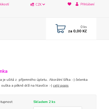
likostí
Přihlášení
CZK
0
ks
za
0,00 Kč
nka
 je ušitá z příjemného úpletu.. Akorátní šířka :-) čelenka
 ouška a pěkně drží na hlavičce :-)
celý popis
tupnost
Skladem 2 ks