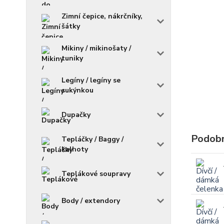
Zimní čepice, nákrčníky,
šátky
Mikiny / mikinošaty /
tuniky
Legíny / legíny se
sukýnkou
Dupačky
Podobn
Tepláčky / Baggy /
kalhoty
Teplákové soupravy
Body / extendory