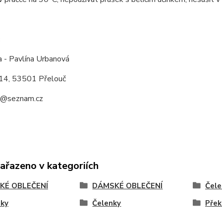
:
a - Pavlína Urbanová
14, 53501 Přelouč
a@seznam.cz
zařazeno v kategoriích
KÉ OBLEČENÍ
DÁMSKÉ OBLEČENÍ
Čele
nky
Čelenky
Přek