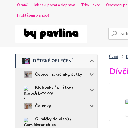
O mně
Jak nakupovat a doprava
Trhy - akce
Obchodní po
Prohlášení o shodě
Úvod
DĚTSKÉ OBLEČENÍ
Dívč
Čepice, nákrčníky, šátky
Klobouky / pirátky /
kšiltovky
Čelenky
Gumičky do vlasů /
scrunchies