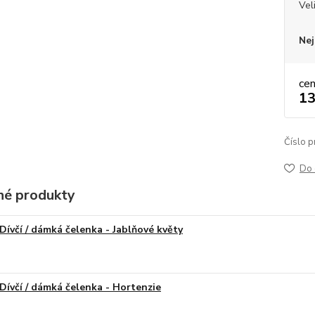
Vel
Nej
ce
13
Číslo p
Do 
é produkty
Dívčí / dámká čelenka - Jablňové květy
Dívčí / dámká čelenka - Hortenzie