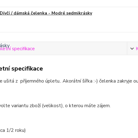
Dívčí / dámská čelenka - Modré sedmikrásky
etní specifikace
tní specifikace
e ušitá z příjemného úpletu.. Akorátní šířka :-) čelenka zakryje ou
olte variantu zboží (velikost), o kterou máte zájem.
cca 1/2 roku)