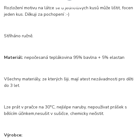
Rozložení motivu na látce se u jednotlivých kusů může lištit, focen
jeden kus. Děkuji za pochopení :-)
Stříháno ručně.
Materiál:
nepočesaná teplákovina 95% bavlna + 5% elastan
Všechny materiály, ze kterých šiji, mají atest nezávadnosti pro děti
do 3 let.
Lze prát v pračce na 30°C, nejlépe naruby, nepoužívat prášek s
bělícím účinkem,nesušit v sušičce, chemicky nečistit.
Výrobce: