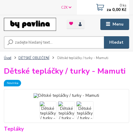
0
ks
CZK
za
0,00 Kč
Menu
Hledat
Úvod
DĚTSKÉ OBLEČENÍ
Dětské tepláčky / turky - Mamuti
Dětské tepláčky / turky - Mamuti
Novinka
Tepláky