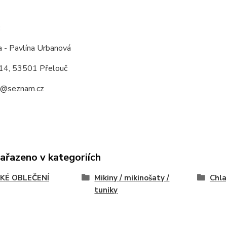
:
a - Pavlína Urbanová
14, 53501 Přelouč
a@seznam.cz
zařazeno v kategoriích
KÉ OBLEČENÍ
Mikiny / mikinošaty /
Chla
tuniky