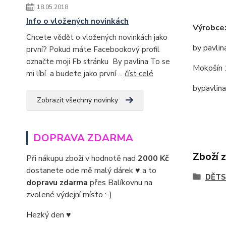
18.05.2018
Info o vložených novinkách
Výrobce
Chcete vědět o vložených novinkách jako
by pavlin
první? Pokud máte Facebookový profil
označte moji Fb stránku By pavlina To se
Mokošín 
mi líbí a budete jako první ...
číst celé
bypavlin
Zobrazit všechny novinky
DOPRAVA ZDARMA
Zboží 
Při nákupu zboží v hodnotě nad
2000 Kč
dostanete ode mě malý dárek ♥ a to
DĚTS
dopravu zdarma
přes Balíkovnu na
zvolené výdejní místo :-)
Hezký den ♥