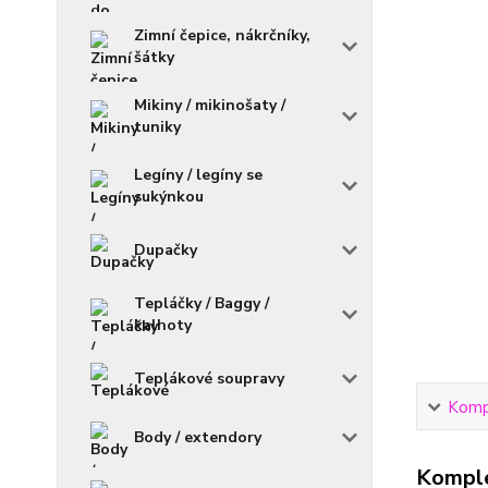
Zimní čepice, nákrčníky,
šátky
Mikiny / mikinošaty /
tuniky
Legíny / legíny se
sukýnkou
Dupačky
Tepláčky / Baggy /
kalhoty
Teplákové soupravy
Kompl
Body / extendory
Komple