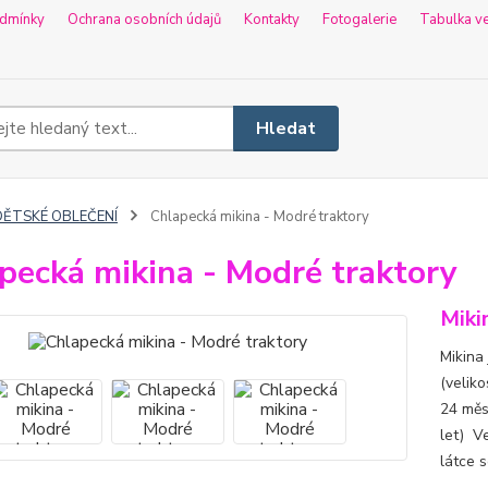
dmínky
Ochrana osobních údajů
Kontakty
Fotogalerie
Tabulka ve
Hledat
DĚTSKÉ OBLEČENÍ
Chlapecká mikina - Modré traktory
pecká mikina - Modré traktory
Miki
Mikina
(veliko
24 měs.
let) Ve
látce s