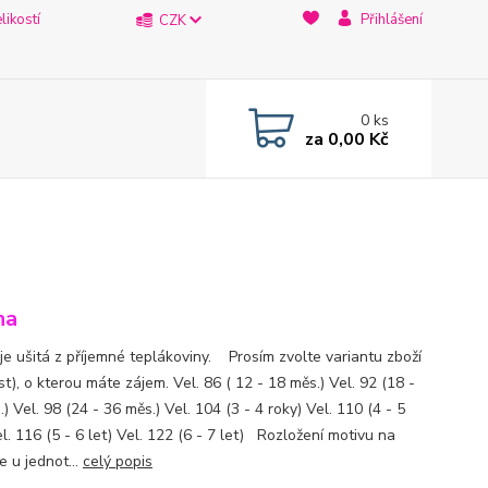
likostí
Přihlášení
CZK
0
ks
za
0,00 Kč
na
 je ušitá z příjemné teplákoviny. Prosím zvolte variantu zboží
st), o kterou máte zájem. Vel. 86 ( 12 - 18 měs.) Vel. 92 (18 -
) Vel. 98 (24 - 36 měs.) Vel. 104 (3 - 4 roky) Vel. 110 (4 - 5
l. 116 (5 - 6 let) Vel. 122 (6 - 7 let) Rozložení motivu na
e u jednot...
celý popis