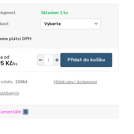
tupnost
Skladem 1 ks
ikost
sme plátci DPH
na od
Přidat do košíku
5 Kč
/
ks
roduktu:
23064
Hlídat cenu / dostupnost
oblíbených
Komentáře
0