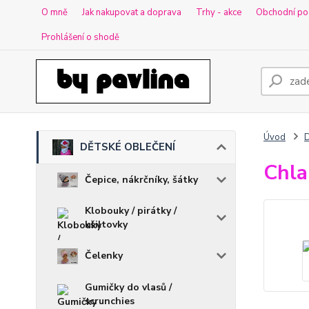
O mně
Jak nakupovat a doprava
Trhy - akce
Obchodní po
Prohlášení o shodě
Úvod
DĚTSKÉ OBLEČENÍ
Chla
Čepice, nákrčníky, šátky
Klobouky / pirátky /
kšiltovky
Čelenky
Gumičky do vlasů /
scrunchies