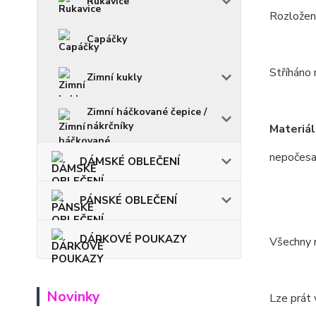
Rukavice
Rozložení
Capáčky
Stříháno 
Zimní kukly
Zimní háčkované čepice /
nákrčníky
Materiál
nepočesa
DÁMSKÉ OBLEČENÍ
PÁNSKÉ OBLEČENÍ
DÁRKOVÉ POUKAZY
Všechny m
Novinky
Lze prát 