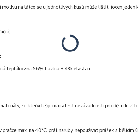
 motivu na látce se u jednotlivých kusů může lištit, focen jeden k
ručně.
:
ná teplákovina 96% bavlna + 4% elastan
ateriály, ze kterých šiji, mají atest nezávadnosti pro děti do 3 le
v pračce max. na 40°C, prát naruby, nepoužívat prášek s bělícím úč