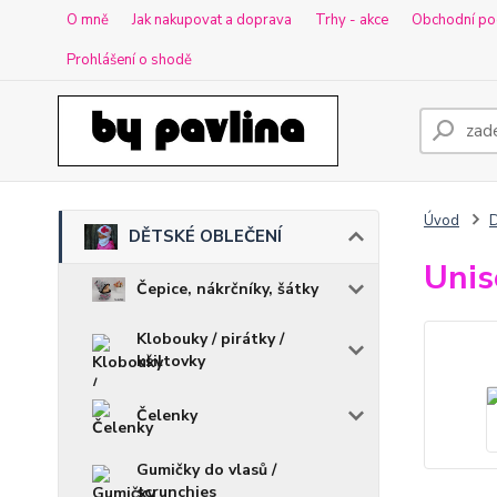
O mně
Jak nakupovat a doprava
Trhy - akce
Obchodní po
Prohlášení o shodě
Úvod
DĚTSKÉ OBLEČENÍ
Unis
Čepice, nákrčníky, šátky
Klobouky / pirátky /
kšiltovky
Čelenky
Gumičky do vlasů /
scrunchies