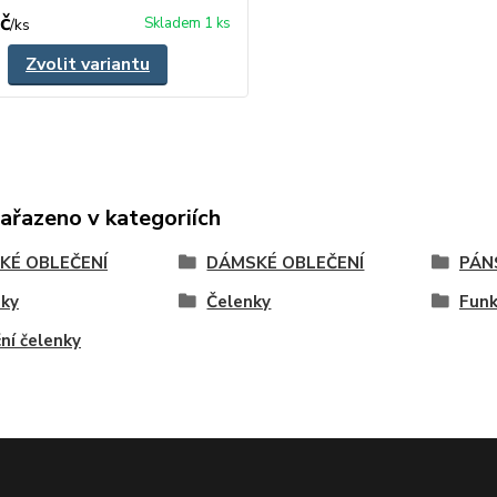
č
Skladem 1 ks
/
ks
Zvolit variantu
zařazeno v kategoriích
KÉ OBLEČENÍ
DÁMSKÉ OBLEČENÍ
PÁN
nky
Čelenky
Funk
ní čelenky