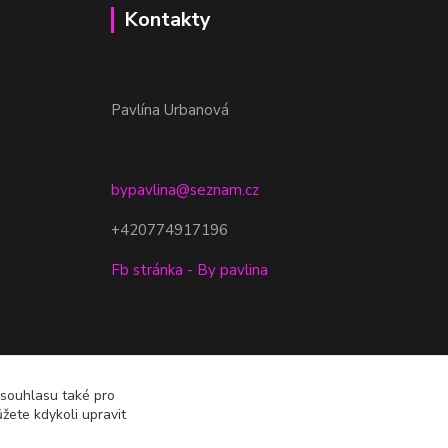
Kontakty
Pavlína Urbanová
bypavlina@seznam.cz
+420774917196
Fb stránka - By pavlina
 souhlasu také pro
žete kdykoli upravit