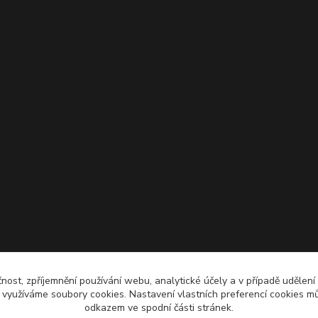
čnost, zpříjemnění používání webu, analytické účely a v případě udělení
y využíváme soubory cookies. Nastavení vlastních preferencí cookies mů
odkazem ve spodní části stránek.