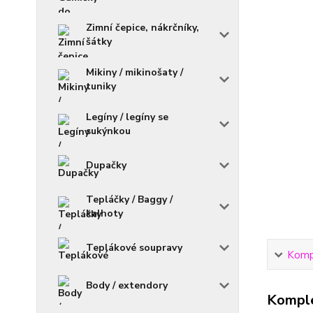
Zimní čepice, nákrčníky,
šátky
Mikiny / mikinošaty /
tuniky
Legíny / legíny se
sukýnkou
Dupačky
Tepláčky / Baggy /
kalhoty
Teplákové soupravy
Kompl
Body / extendory
Komple