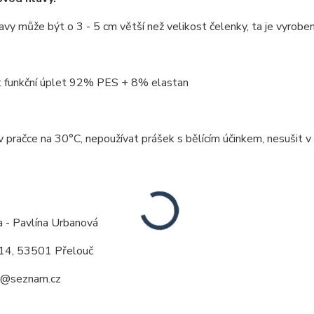
vy může být o 3 - 5 cm větší než velikost čelenky, ta je vyrobe
: funkční úplet 92% PES + 8% elastan
v pračce na 30°C, nepoužívat prášek s bělícím účinkem, nesušit v 
:
a - Pavlína Urbanová
14, 53501 Přelouč
a@seznam.cz