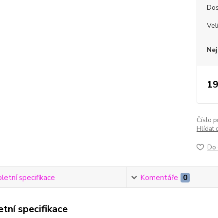
Dos
Vel
Nej
19
Číslo p
Hlídat 
Do 
etní specifikace
Komentáře
0
tní specifikace