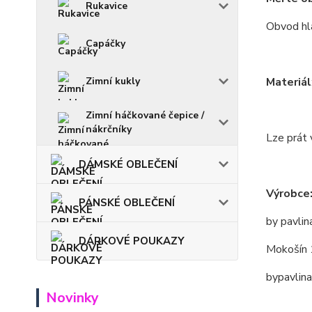
Rukavice
Obvod hla
Capáčky
Materiál
Zimní kukly
Zimní háčkované čepice /
nákrčníky
Lze prát 
DÁMSKÉ OBLEČENÍ
Výrobce
PÁNSKÉ OBLEČENÍ
by pavlin
DÁRKOVÉ POUKAZY
Mokošín 
bypavlin
Novinky