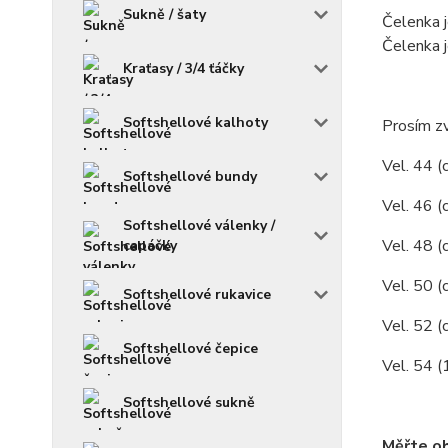
Sukně / šaty
Čelenka j
Čelenka j
Kraťasy / 3/4 ťáčky
Softshellové kalhoty
Prosím zv
Vel. 44 (
Softshellové bundy
Vel. 46 (
Softshellové válenky /
Vel. 48 (
capáčky
Vel. 50 
Softshellové rukavice
Vel. 52 
Softshellové čepice
Vel. 54 
Softshellové sukně
Měřte ob