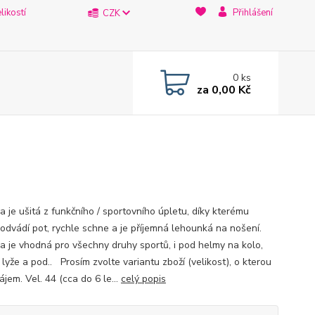
likostí
Přihlášení
CZK
0
ks
za
0,00 Kč
a je ušitá z funkčního / sportovního úpletu, díky kterému
 odvádí pot, rychle schne a je příjemná lehounká na nošení.
a je vhodná pro všechny druhy sportů, i pod helmy na kolo,
 lyže a pod.. Prosím zvolte variantu zboží (velikost), o kterou
jem. Vel. 44 (cca do 6 le...
celý popis