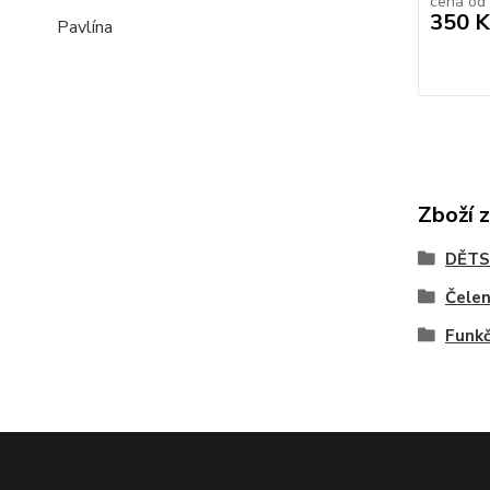
cena od
350 K
Pavlína
Zboží 
DĚTS
Čele
Funkč