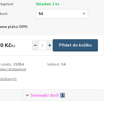
tupnost
Skladem 1 ks
ikost
sme plátci DPH
0 Kč
Přidat do košíku
/
ks
roduktu:
21054
Velikost:
54
cenu / dostupnost
oblíbených
Související zboží
1