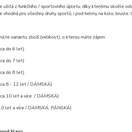
e ušitá z funkčního / sportovního úpletu, díky kterému skvěle odv
e vhodná pro všechny druhy sportů, i pod helmy na kolo, brusle, l
olte variantu zboží (velikost), o kterou máte zájem.
cca do 6 let)
cca do 7 let)
cca do 8 let)
(cca 8 - 12 let / DÁMSKÁ)
(cca 10 let a více / DÁMSKÁ)
(10 let a více / DÁMSKÁ, PÁNSKÁ)
vod hlavy.