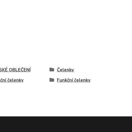
SKÉ OBLEČENÍ
Čelenky
ční čelenky
Funkční čelenky