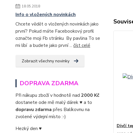
18.05.2018
Info o vložených novinkách
Souvise
Chcete vědět o vložených novinkách jako
první? Pokud máte Facebookový profil
označte moji Fb stránku By pavlina To se
mi líbí a budete jako první ...
číst celé
Zobrazit všechny novinky
DOPRAVA ZDARMA
Při nákupu zboží v hodnotě nad
2000 Kč
dostanete ode mě malý dárek ♥ a to
dopravu zdarma
přes Balíkovnu na
zvolené výdejní místo :-)
Dívčí te
Hezký den ♥