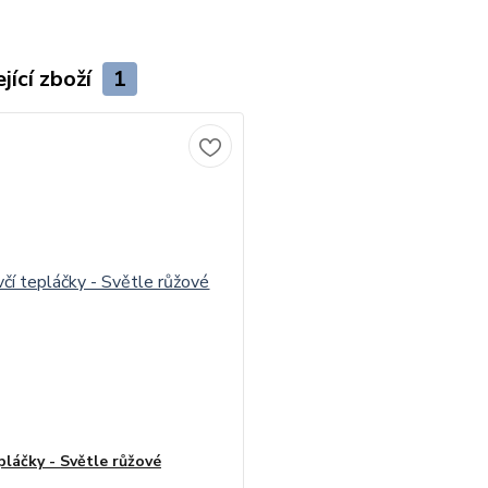
jící zboží
1
pláčky - Světle růžové