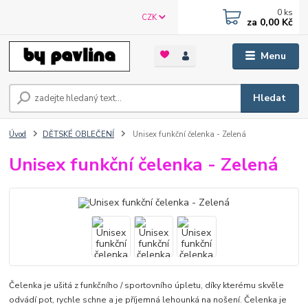
0
ks
CZK
za
0,00 Kč
Menu
Hledat
Úvod
DĚTSKÉ OBLEČENÍ
Unisex funkční čelenka - Zelená
Unisex funkční čelenka - Zelená
Čelenka je ušitá z funkčního / sportovního úpletu, díky kterému skvěle
odvádí pot, rychle schne a je příjemná lehounká na nošení. Čelenka je