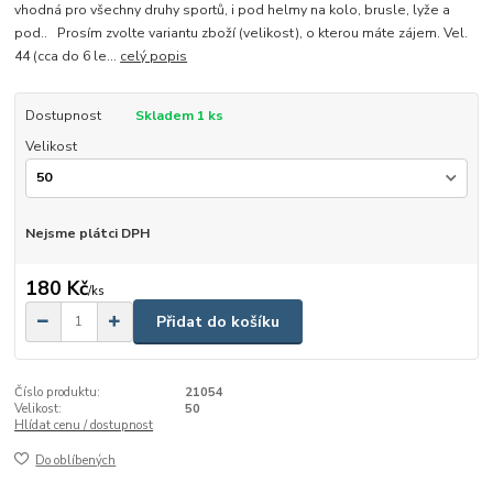
vhodná pro všechny druhy sportů, i pod helmy na kolo, brusle, lyže a
pod.. Prosím zvolte variantu zboží (velikost), o kterou máte zájem. Vel.
44 (cca do 6 le...
celý popis
Dostupnost
Skladem 1 ks
Velikost
Nejsme plátci DPH
180 Kč
/
ks
Přidat do košíku
Číslo produktu:
21054
Velikost:
50
Hlídat cenu / dostupnost
Do oblíbených