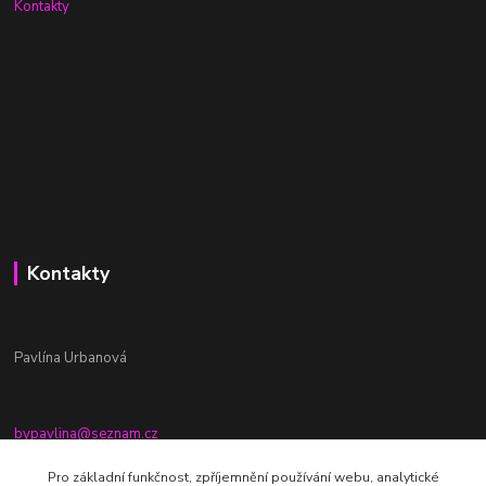
Kontakty
Kontakty
Pavlína Urbanová
bypavlina@seznam.cz
+420774917196
Pro základní funkčnost, zpříjemnění používání webu, analytické