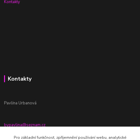
Kontakty
Kontakty
Pavlína Urbanová
bypavlina@seznam.cz
+420774917196
Pro základní funkčnost, zpříjemnění používání webu, analytické