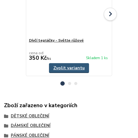
Dívčí tepláčky - Světle růžové
Dětské zimn
cena od
cena od
350 Kč
475 Kč
Skladem 1 ks
/
ks
/
ks
Zvolit variantu
Zboží zařazeno v kategoriích
DĚTSKÉ OBLEČENÍ
DÁMSKÉ OBLEČENÍ
PÁNSKÉ OBLEČENÍ