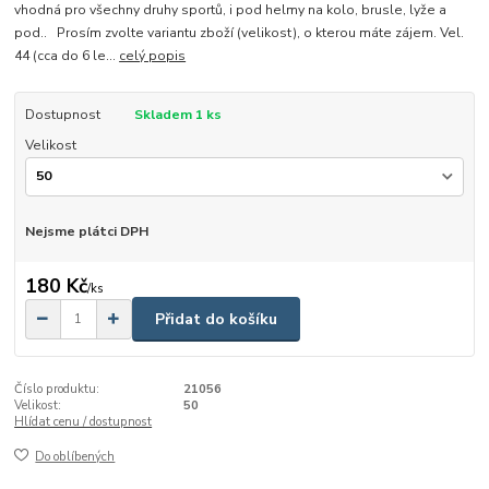
vhodná pro všechny druhy sportů, i pod helmy na kolo, brusle, lyže a
pod.. Prosím zvolte variantu zboží (velikost), o kterou máte zájem. Vel.
44 (cca do 6 le...
celý popis
Dostupnost
Skladem 1 ks
Velikost
Nejsme plátci DPH
180 Kč
/
ks
Přidat do košíku
Číslo produktu:
21056
Velikost:
50
Hlídat cenu / dostupnost
Do oblíbených