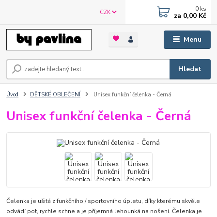
0
ks
CZK
za
0,00 Kč
Menu
Hledat
Úvod
DĚTSKÉ OBLEČENÍ
Unisex funkční čelenka - Černá
Unisex funkční čelenka - Černá
Čelenka je ušitá z funkčního / sportovního úpletu, díky kterému skvěle
odvádí pot, rychle schne a je příjemná lehounká na nošení. Čelenka je