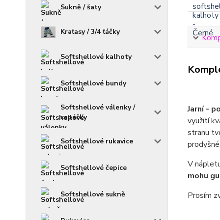
Sukně / šaty
Kraťasy / 3/4 ťáčky
Kompl
Softshellové kalhoty
Komple
Softshellové bundy
Softshellové válenky /
Jarní - 
capáčky
využití k
stranu tv
Softshellové rukavice
prodyšné,
V nápletu
Softshellové čepice
mohu gum
Softshellové sukně
Prosím zv