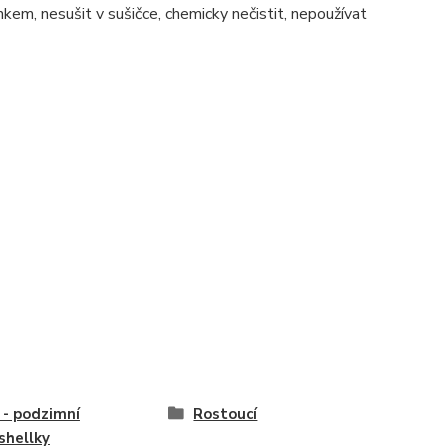
nkem, nesušit v sušičce, chemicky nečistit, nepoužívat
í - podzimní
Rostoucí
shellky