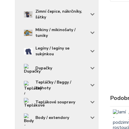
Zimní čepice, nákrčníky,
šátky
Mikiny / mikinošaty /
tuniky
Legíny / legíny se
sukýnkou
Dupačky
Tepláčky / Baggy /
kalhoty
Podobn
Teplákové soupravy
Body / extendory