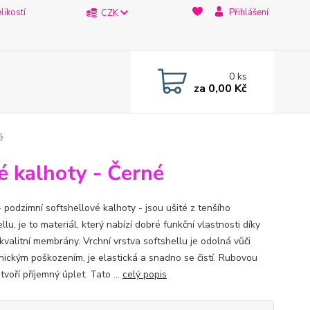
likostí
Přihlášení
CZK
0
ks
za
0,00 Kč
é
vé kalhoty - Černé
- podzimní softshellové kalhoty - jsou ušité z tenšího
llu, je to materiál, který nabízí dobré funkční vlastnosti díky
 kvalitní membrány. Vrchní vrstva softshellu je odolná vůči
ickým poškozením, je elastická a snadno se čistí. Rubovou
tvoří příjemný úplet. Tato ...
celý popis