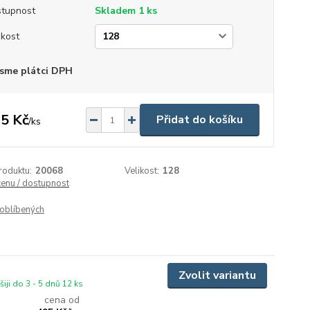
tupnost
Skladem 1 ks
ikost
sme plátci DPH
5 Kč
Přidat do košíku
/
ks
roduktu:
20068
Velikost:
128
cenu / dostupnost
oblíbených
Zvolit variantu
iji do 3 - 5 dnů 12 ks
cena od