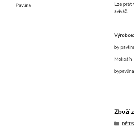
Lze prát 
Pavlína
aviváž.
Výrobce
by pavlin
Mokošín 
bypavlin
Zboží 
DĚTS