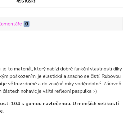
495 Kč
/
ks
Komentáře
0
, je to materiál, který nabízí dobré funkční vlastnosti díky
ckým poškozením, je elastická a snadno se čistí. Rubovou
ení je větruvzdorné a do značné míry voděodolné. Zároveň
ástech nohavic je všitá reflexní paspulka :-)
kosti 104 s gumou navlečenou. U menších
velikostí
e.