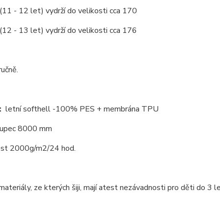
(11 - 12 let) vydrží do velikosti cca 170
(12 - 13 let) vydrží do velikosti cca 176
ručně.
:
letní softhell -100% PES + membrána TPU
oupec 8000 mm
st 2000g/m2/24 hod.
ateriály, ze kterých šiji, mají atest nezávadnosti pro děti do 3 le