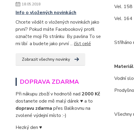
18.05.2018
Vel. 158 
Info o vložených novinkách
Vel. 164 
Chcete vědět o vložených novinkách jako
první? Pokud máte Facebookový profil
označte moji Fb stránku By pavlina To se
Stříháno 
mi líbí a budete jako první ...
číst celé
Zobrazit všechny novinky
Materiál
Vodní sl
DOPRAVA ZDARMA
Prodyšno
Při nákupu zboží v hodnotě nad
2000 Kč
dostanete ode mě malý dárek ♥ a to
dopravu zdarma
přes Balíkovnu na
Všechny m
zvolené výdejní místo :-)
Hezký den ♥