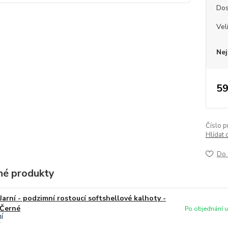
Dos
Vel
Nej
59
Číslo p
Hlídat 
Do 
é produkty
Jarní - podzimní rostoucí softshellové kalhoty -
Černé
Po objednání uš