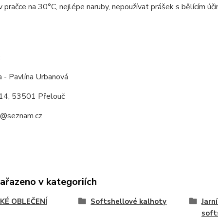
v pračce na 30°C, nejlépe naruby, nepoužívat prášek s bělícím úči
:
a - Pavlína Urbanová
14, 53501 Přelouč
a@seznam.cz
zařazeno v kategoriích
KÉ OBLEČENÍ
Softshellové kalhoty
Jarn
soft