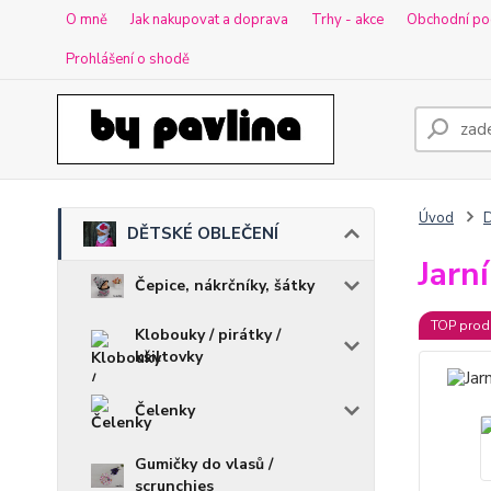
O mně
Jak nakupovat a doprava
Trhy - akce
Obchodní po
Prohlášení o shodě
Úvod
DĚTSKÉ OBLEČENÍ
Jarn
Čepice, nákrčníky, šátky
TOP prod
Klobouky / pirátky /
kšiltovky
Čelenky
Gumičky do vlasů /
scrunchies