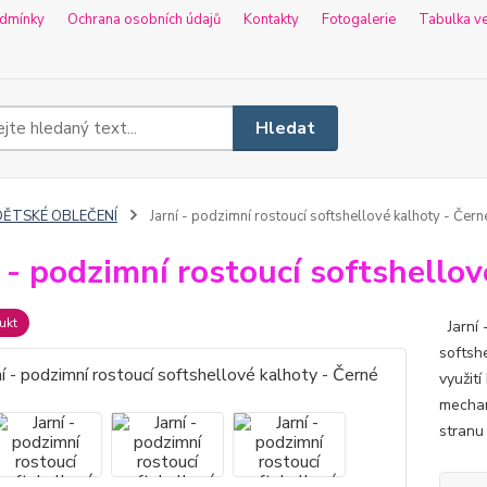
dmínky
Ochrana osobních údajů
Kontakty
Fotogalerie
Tabulka ve
Hledat
DĚTSKÉ OBLEČENÍ
Jarní - podzimní rostoucí softshellové kalhoty - Čern
í - podzimní rostoucí softshello
ukt
Jarní 
softshe
využití
mechan
stranu 