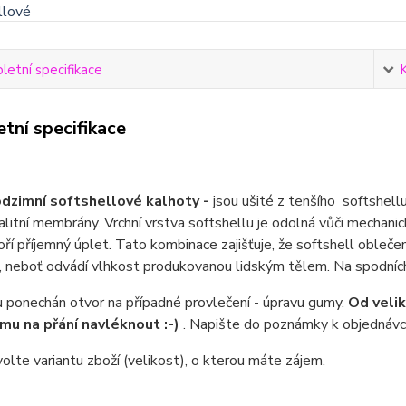
etní specifikace
tní specifikace
podzimní softshellové kalhoty -
jsou ušité z tenšího softshellu
valitní membrány. Vrchní vrstva softshellu je odolná vůči mechani
oří příjemný úplet. Tato kombinace zajišťuje, že softshell obleč
 neboť odvádí vlhkost produkovanou lidským tělem. Na spodních č
 ponechán otvor na případné provlečení - úpravu gumy.
Od veli
u na přání navléknout :-)
. Napište do poznámky k objednávc
olte variantu zboží (velikost), o kterou máte zájem.