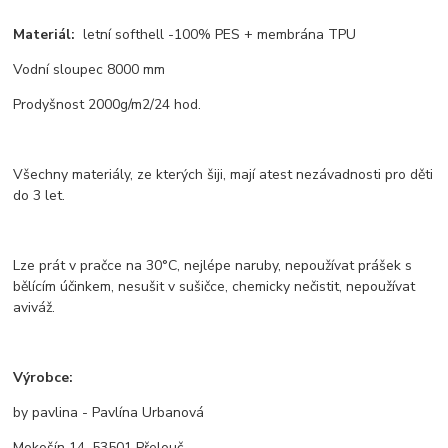
Materiál:
letní softhell -100% PES + membrána TPU
Vodní sloupec 8000 mm
Prodyšnost 2000g/m2/24 hod.
Všechny materiály, ze kterých šiji, mají atest nezávadnosti pro děti
do 3 let.
Lze prát v pračce na 30°C, nejlépe naruby, nepoužívat prášek s
bělícím účinkem, nesušit v sušičce, chemicky nečistit, nepoužívat
aviváž.
Výrobce:
by pavlina - Pavlína Urbanová
Mokošín 14, 53501 Přelouč