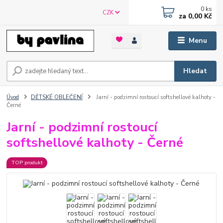
0
ks
CZK
za
0,00 Kč
Menu
Hledat
Úvod
DĚTSKÉ OBLEČENÍ
Jarní - podzimní rostoucí softshellové kalhoty -
Černé
Jarní - podzimní rostoucí
softshellové kalhoty - Černé
TOP produkt