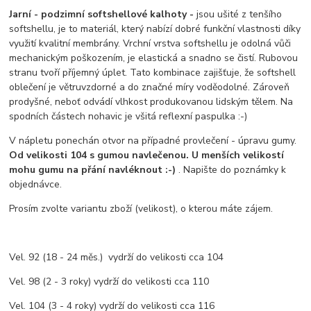
Jarní - podzimní softshellové kalhoty -
jsou ušité z tenšího
softshellu, je to materiál, který nabízí dobré funkční vlastnosti díky
využití kvalitní membrány. Vrchní vrstva softshellu je odolná vůči
mechanickým poškozením, je elastická a snadno se čistí. Rubovou
stranu tvoří příjemný úplet. Tato kombinace zajišťuje, že softshell
oblečení je větruvzdorné a do značné míry voděodolné. Zároveň
prodyšné, neboť odvádí vlhkost produkovanou lidským tělem. Na
spodních částech nohavic je všitá reflexní paspulka :-)
V nápletu ponechán otvor na případné provlečení - úpravu gumy.
Od velikosti 104 s gumou navlečenou. U menších
velikostí
mohu gumu na přání navléknout :-)
. Napište do poznámky k
objednávce.
Prosím zvolte variantu zboží (velikost), o kterou máte zájem.
Vel. 92 (18 - 24 měs.) vydrží do velikosti cca 104
Vel. 98 (2 - 3 roky) vydrží do velikosti cca 110
Vel. 104 (3 - 4 roky) vydrží do velikosti cca 116