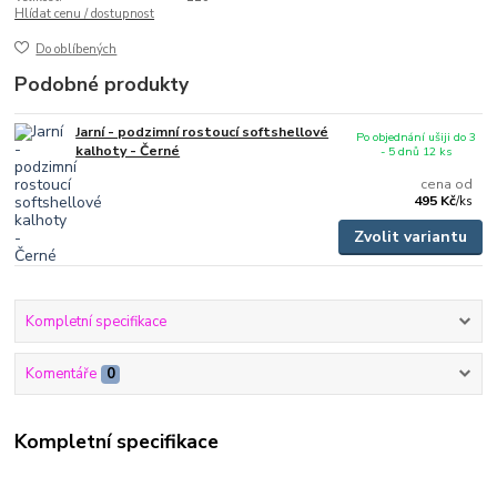
Hlídat cenu / dostupnost
Do oblíbených
Podobné produkty
Jarní - podzimní rostoucí softshellové
Po objednání ušiji do 3
kalhoty - Černé
- 5 dnů 12 ks
cena od
495 Kč
/
ks
Zvolit variantu
Kompletní specifikace
Komentáře
0
Kompletní specifikace