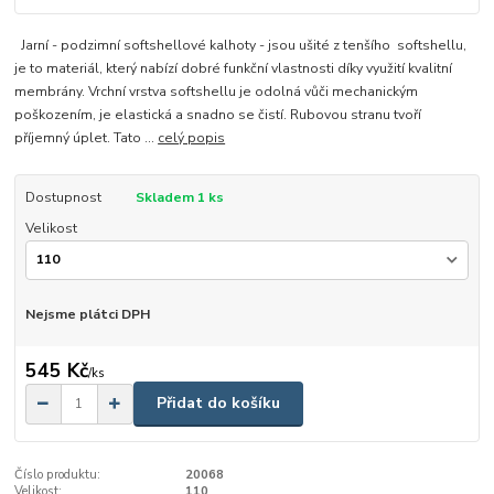
Jarní - podzimní softshellové kalhoty - jsou ušité z tenšího softshellu,
je to materiál, který nabízí dobré funkční vlastnosti díky využití kvalitní
membrány. Vrchní vrstva softshellu je odolná vůči mechanickým
poškozením, je elastická a snadno se čistí. Rubovou stranu tvoří
příjemný úplet. Tato ...
celý popis
Dostupnost
Skladem 1 ks
Velikost
Nejsme plátci DPH
545 Kč
/
ks
Přidat do košíku
Číslo produktu:
20068
Velikost:
110