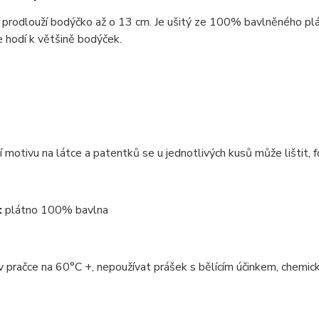
 prodlouží bodýčko až o 13 cm. Je ušitý ze 100% bavlněného pl
 hodí k většině bodýček.
 motivu na látce a patentků se u jednotlivých kusů může lištit, f
:
plátno 100% bavlna
v pračce na 60°C +, nepoužívat prášek s bělícím účinkem, chemicky