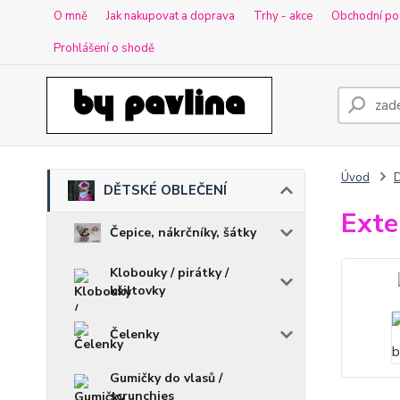
O mně
Jak nakupovat a doprava
Trhy - akce
Obchodní po
Prohlášení o shodě
Úvod
DĚTSKÉ OBLEČENÍ
Exte
Čepice, nákrčníky, šátky
Klobouky / pirátky /
kšiltovky
Čelenky
Gumičky do vlasů /
scrunchies