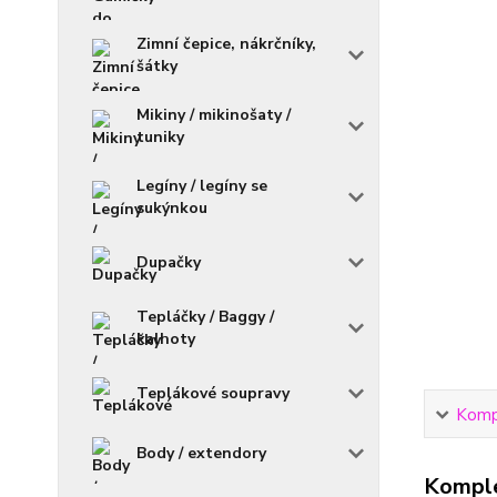
Zimní čepice, nákrčníky,
šátky
Mikiny / mikinošaty /
tuniky
Legíny / legíny se
sukýnkou
Dupačky
Tepláčky / Baggy /
kalhoty
Teplákové soupravy
Kompl
Body / extendory
Komple