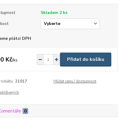
tupnost
Skladem 2 ks
ikost
sme plátci DPH
0 Kč
Přidat do košíku
/
ks
roduktu:
21017
Hlídat cenu / dostupnost
oblíbených
Komentáře
0