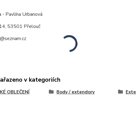
:
a - Pavlína Urbanová
14, 53501 Přelouč
a@seznam.cz
zařazeno v kategoriích
KÉ OBLEČENÍ
Body / extendory
Exte