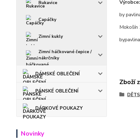
Výrobce
Rukavice
by pavlin
Capáčky
Mokošín 
Zimní kukly
bypavlin
Zimní háčkované čepice /
nákrčníky
DÁMSKÉ OBLEČENÍ
Zboží 
PÁNSKÉ OBLEČENÍ
DĚTS
DÁRKOVÉ POUKAZY
Novinky