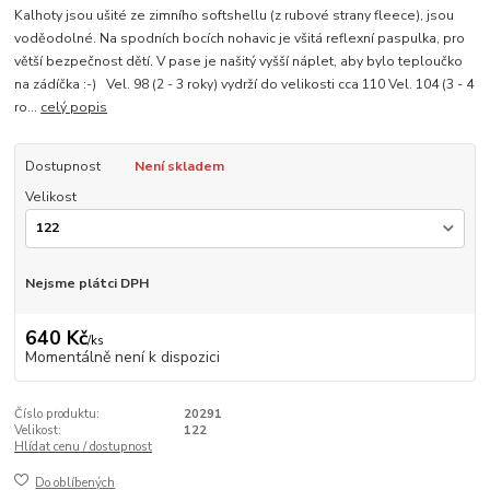
Kalhoty jsou ušité ze zimního softshellu (z rubové strany fleece), jsou
voděodolné. Na spodních bocích nohavic je všitá reflexní paspulka, pro
větší bezpečnost dětí. V pase je našitý vyšší náplet, aby bylo teploučko
na zádíčka :-) Vel. 98 (2 - 3 roky) vydrží do velikosti cca 110 Vel. 104 (3 - 4
ro...
celý popis
Dostupnost
Není skladem
Velikost
Nejsme plátci DPH
640 Kč
/
ks
Momentálně není k dispozici
Číslo produktu:
20291
Velikost:
122
Hlídat cenu / dostupnost
Do oblíbených