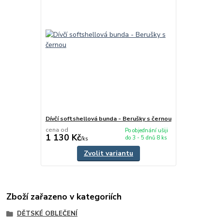
Dívčí softshellová bunda - Berušky s černou
cena od
Po objednání ušiji
1 130 Kč
do 3 - 5 dnů 8 ks
/
ks
Zvolit variantu
Zboží zařazeno v kategoriích
DĚTSKÉ OBLEČENÍ