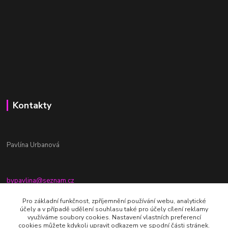
Kontakty
Pavlína Urbanová
bypavlina@seznam.cz
+420774917196
Pro základní funkčnost, zpříjemnění používání webu, analytické
účely a v případě udělení souhlasu také pro účely cílení reklamy
Fb stránka - By pavlina
využíváme soubory cookies. Nastavení vlastních preferencí
cookies můžete kdykoli upravit odkazem ve spodní části stránek.