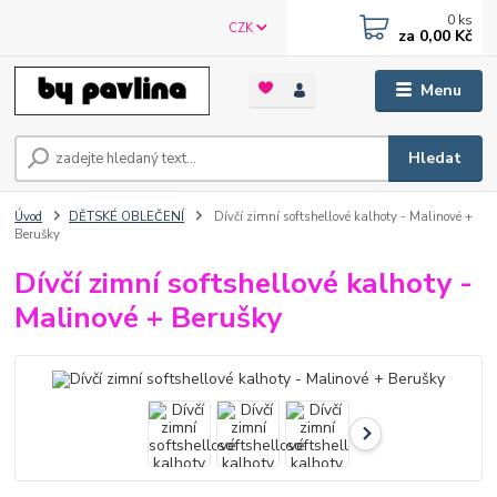
0
ks
CZK
za
0,00 Kč
Menu
Hledat
Úvod
DĚTSKÉ OBLEČENÍ
Dívčí zimní softshellové kalhoty - Malinové +
Berušky
Dívčí zimní softshellové kalhoty -
Malinové + Berušky