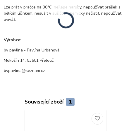
Lze prát v pračce na 30°C, nejlépe naruby, nepoužívat prášek s
bělícím účinkem, nesušit v sušičce, chemicky nečistit, nepoužívat
aviváž.
Výrobce:
by pavlina - Pavlína Urbanová
Mokošín 14, 53501 Přelouč
bypavlina@seznam.cz
Související zboží
1