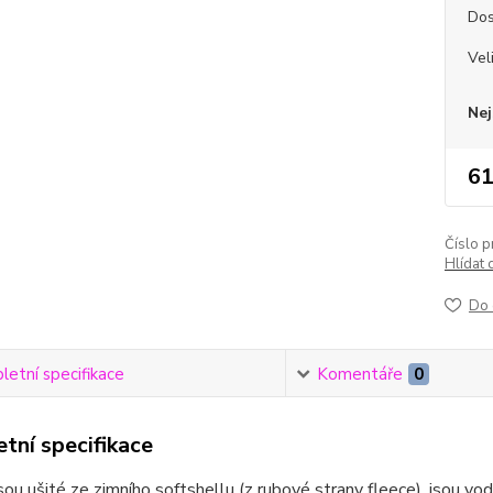
Dos
Vel
Nej
61
Číslo p
Hlídat 
Do 
etní specifikace
Komentáře
0
tní specifikace
sou ušité ze zimního softshellu (z rubové strany fleece), jsou vod