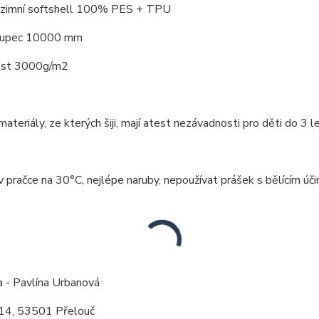
: zimní softshell 100% PES + TPU
loupec 10000 mm
ost 3000g/m2
ateriály, ze kterých šiji, mají atest nezávadnosti pro děti do 3 le
v pračce na 30°C, nejlépe naruby, nepoužívat prášek s bělícím úči
:
a - Pavlína Urbanová
14, 53501 Přelouč