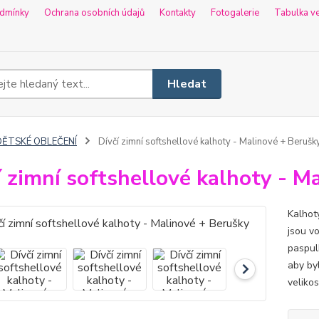
dmínky
Ochrana osobních údajů
Kontakty
Fotogalerie
Tabulka ve
Hledat
DĚTSKÉ OBLEČENÍ
Dívčí zimní softshellové kalhoty - Malinové + Berušk
í zimní softshellové kalhoty - M
Kalhoty
jsou v
paspulk
aby byl
velikos