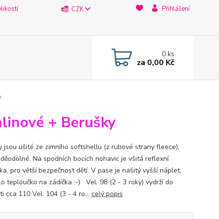
likostí
Přihlášení
CZK
0
ks
za
0,00 Kč
y
alinové + Berušky
 jsou ušité ze zimního softshellu (z rubové strany fleece),
oděodolné. Na spodních bocích nohavic je všitá reflexní
a, pro větší bezpečnost dětí. V pase je našitý vyšší náplet,
o teploučko na zádíčka :-) Vel. 98 (2 - 3 roky) vydrží do
ti cca 110 Vel. 104 (3 - 4 ro...
celý popis