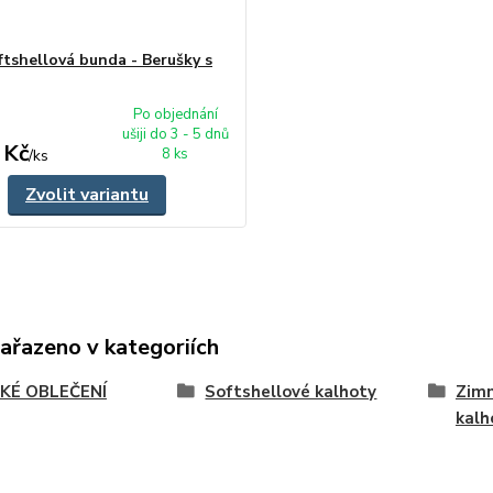
oftshellová bunda - Berušky s
Po objednání
ušiji do 3 - 5 dnů
 Kč
8 ks
/
ks
Zvolit variantu
zařazeno v kategoriích
KÉ OBLEČENÍ
Softshellové kalhoty
Zimn
kalh