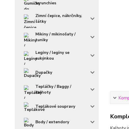
scrunchies
Zimní čepice, nákrčníky,
šátky
Mikiny / mikinošaty /
tuniky
Legíny / legíny se
sukýnkou
Dupačky
Tepláčky / Baggy /
kalhoty
Kompl
Teplákové soupravy
Komple
Body / extendory
Kalhoty j