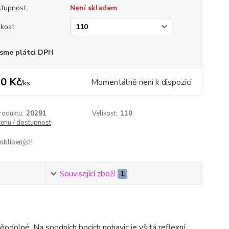
tupnost
Není skladem
ikost
sme plátci DPH
0 Kč
Momentálně není k dispozici
/
ks
roduktu:
20291
Velikost:
110
cenu / dostupnost
oblíbených
Související zboží
1
ěodolné. Na spodních bocích nohavic je všitá reflexní