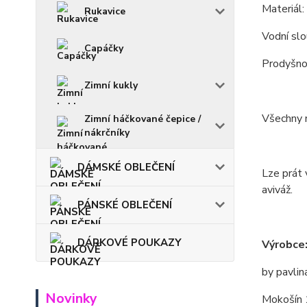
Materiál
Rukavice
Vodní s
Capáčky
Prodyšn
Zimní kukly
Všechny m
Zimní háčkované čepice /
nákrčníky
DÁMSKÉ OBLEČENÍ
Lze prát 
aviváž.
PÁNSKÉ OBLEČENÍ
DÁRKOVÉ POUKAZY
Výrobce
by pavlin
Novinky
Mokošín 