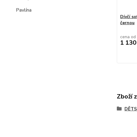
Pavlína
Dívčí s
černou
cena od
1 130
Zboží 
DĚTS