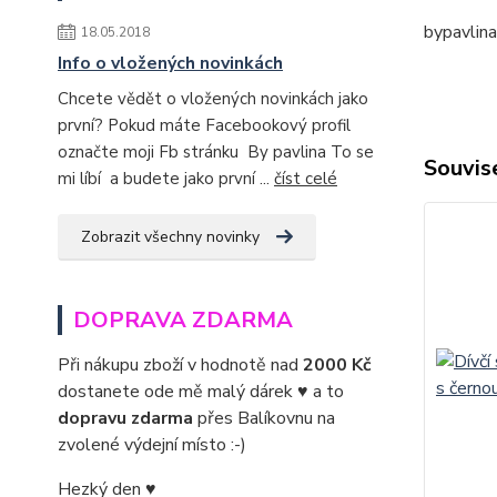
bypavlin
18.05.2018
Info o vložených novinkách
Chcete vědět o vložených novinkách jako
první? Pokud máte Facebookový profil
označte moji Fb stránku By pavlina To se
Souvise
mi líbí a budete jako první ...
číst celé
Zobrazit všechny novinky
DOPRAVA ZDARMA
Při nákupu zboží v hodnotě nad
2000 Kč
dostanete ode mě malý dárek ♥ a to
dopravu zdarma
přes Balíkovnu na
zvolené výdejní místo :-)
Hezký den ♥