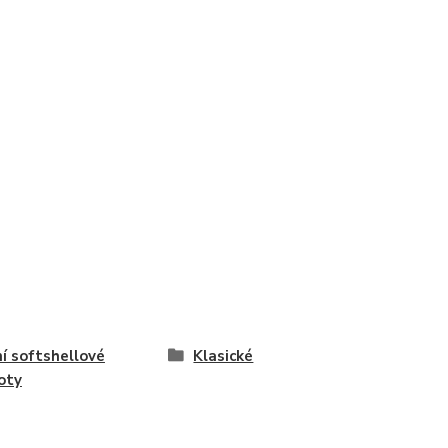
í softshellové
Klasické
oty