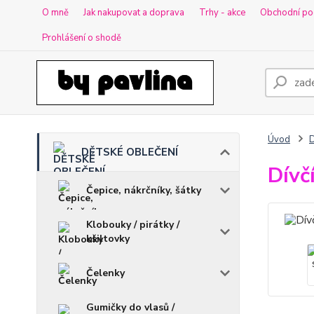
O mně
Jak nakupovat a doprava
Trhy - akce
Obchodní po
Prohlášení o shodě
Úvod
DĚTSKÉ OBLEČENÍ
Dívč
Čepice, nákrčníky, šátky
Klobouky / pirátky /
kšiltovky
Čelenky
Gumičky do vlasů /