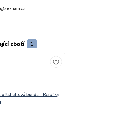
a@seznam.cz
jící zboží
1