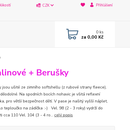
likostí
Přihlášení
CZK
0
ks
za
0,00 Kč
y
alinové + Berušky
 jsou ušité ze zimního softshellu (z rubové strany fleece),
oděodolné. Na spodních bocích nohavic je všitá reflexní
a, pro větší bezpečnost dětí. V pase je našitý vyšší náplet,
o teploučko na zádíčka :-) Vel. 98 (2 - 3 roky) vydrží do
ti cca 110 Vel. 104 (3 - 4 ro...
celý popis