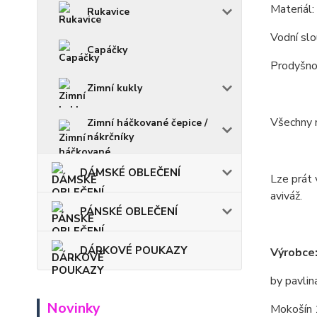
Materiál
Rukavice
Vodní s
Capáčky
Prodyšn
Zimní kukly
Všechny m
Zimní háčkované čepice /
nákrčníky
DÁMSKÉ OBLEČENÍ
Lze prát 
aviváž.
PÁNSKÉ OBLEČENÍ
DÁRKOVÉ POUKAZY
Výrobce
by pavlin
Novinky
Mokošín 