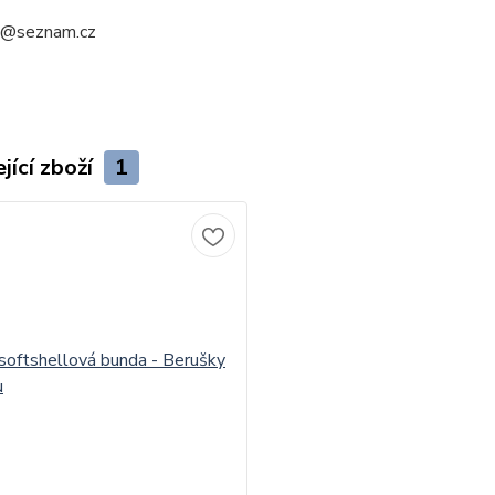
a@seznam.cz
jící zboží
1