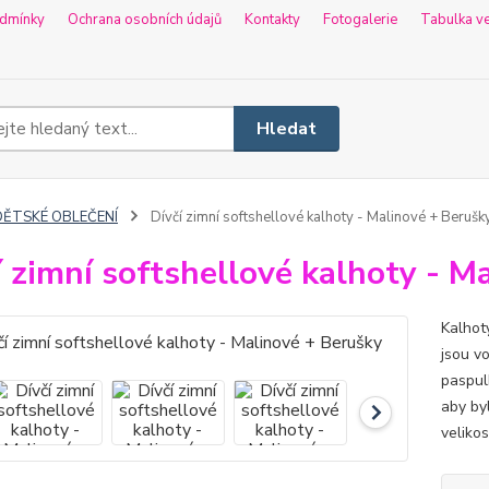
dmínky
Ochrana osobních údajů
Kontakty
Fotogalerie
Tabulka ve
Hledat
DĚTSKÉ OBLEČENÍ
Dívčí zimní softshellové kalhoty - Malinové + Berušk
í zimní softshellové kalhoty - M
Kalhoty
jsou v
paspulk
aby byl
velikos