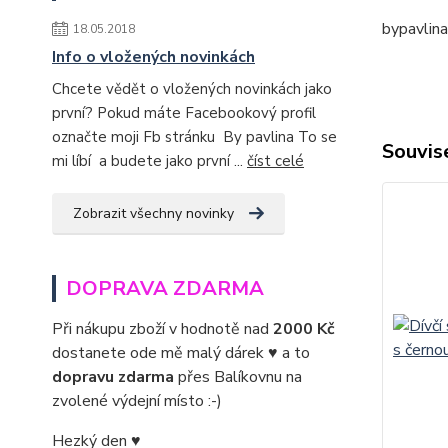
bypavlin
18.05.2018
Info o vložených novinkách
Chcete vědět o vložených novinkách jako
první? Pokud máte Facebookový profil
označte moji Fb stránku By pavlina To se
Souvise
mi líbí a budete jako první ...
číst celé
Zobrazit všechny novinky
DOPRAVA ZDARMA
Při nákupu zboží v hodnotě nad
2000 Kč
dostanete ode mě malý dárek ♥ a to
dopravu zdarma
přes Balíkovnu na
zvolené výdejní místo :-)
Hezký den ♥