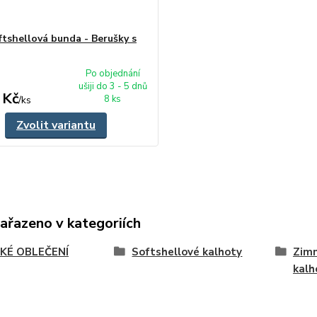
oftshellová bunda - Berušky s
Po objednání
ušiji do 3 - 5 dnů
 Kč
8 ks
/
ks
Zvolit variantu
zařazeno v kategoriích
KÉ OBLEČENÍ
Softshellové kalhoty
Zimn
kalh