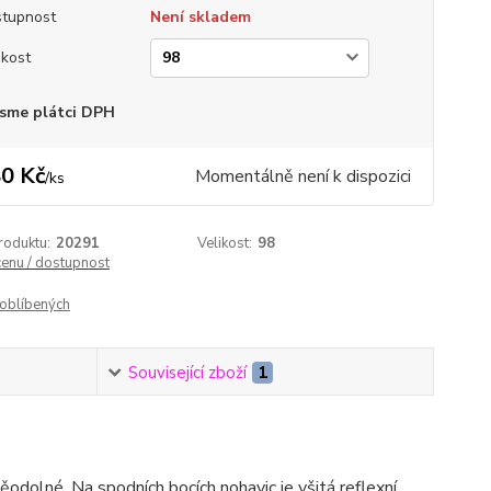
tupnost
Není skladem
ikost
sme plátci DPH
0 Kč
Momentálně není k dispozici
/
ks
roduktu:
20291
Velikost:
98
cenu / dostupnost
oblíbených
Související zboží
1
ěodolné. Na spodních bocích nohavic je všitá reflexní