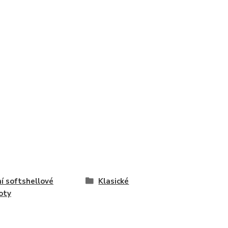
í softshellové
Klasické
oty