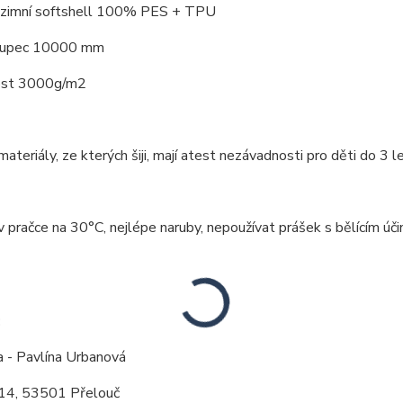
: zimní softshell 100% PES + TPU
loupec 10000 mm
ost 3000g/m2
ateriály, ze kterých šiji, mají atest nezávadnosti pro děti do 3 le
v pračce na 30°C, nejlépe naruby, nepoužívat prášek s bělícím úči
:
a - Pavlína Urbanová
14, 53501 Přelouč