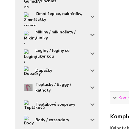
scrunchies
Zimní čepice, nákrčníky,
šátky
Mikiny / mikinošaty /
tuniky
Legíny / legíny se
sukýnkou
Dupačky
Tepláčky / Baggy /
kalhoty
Kompl
Teplákové soupravy
Komple
Body / extendory
Kalhoty j