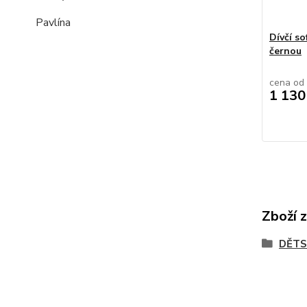
Pavlína
Dívčí s
černou
cena od
1 130
Zboží 
DĚTS