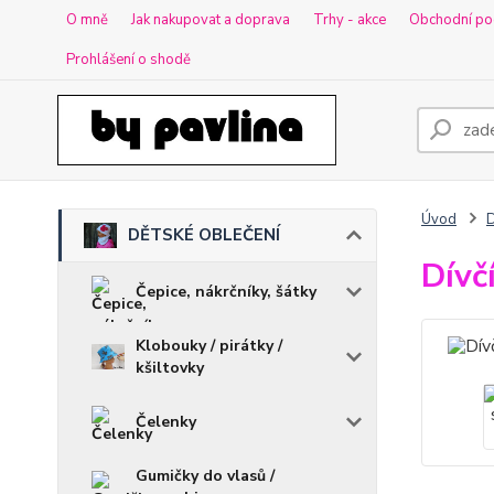
O mně
Jak nakupovat a doprava
Trhy - akce
Obchodní po
Prohlášení o shodě
Úvod
DĚTSKÉ OBLEČENÍ
Dívč
Čepice, nákrčníky, šátky
Klobouky / pirátky /
kšiltovky
Čelenky
Gumičky do vlasů /