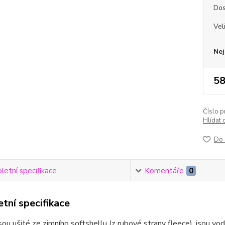
Dos
Vel
Nej
58
Číslo p
Hlídat 
Do 
etní specifikace
Komentáře
0
tní specifikace
sou ušité ze zimního softshellu (z rubové strany fleece), jsou vod