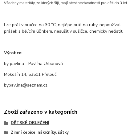
Všechny materiály, ze kterých šiji, mají atest nezávadnosti pro děti do 3 let.
Lze prát v pračce na 30 °C, nejlépe prát na ruby, nepoužívat
prášek s bělícím účinkem, nesušit v sušičce, chemicky nečistit.
Výrobce:
by pavlina - Pavlína Urbanová
Mokošín 14, 53501 Přelouč
bypavlina@seznam.cz
Zboží zařazeno v kategoriích
DĚTSKÉ OBLEČENÍ
Zimní čepice, nákrčníky, šátky