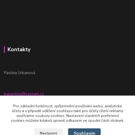
Kontakty
Pavlína Urbanová
bypavlina@seznam.cz
+420774917196
Pro základní funkčnost, zpříjemnění používání webu, analytické
účely a v případě udělení souhlasu také pro účely cílení reklamy
Fb stránka - By pavlina
využíváme soubory cookies. Nastavení vlastních preferencí
cookies můžete kdykoli upravit odkazem ve spodní části stránek.
Souhlasím
Nastavení