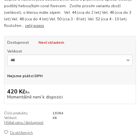
podšitý heboučkým coral fleecem. Zvolte prosím variantu zboží
(velikost), o kterou máte zájem. Vel. 44 (cca do 2 let) Vel. 46 (cca do 3
let) Vel. 48 (cca do 4 let) Vel. 50 (cca 3 - 8 let) Vel. 52 (cca 4 - 10 let)
Rozložen...
celý popis
Dostupnost
Není skladem
Velikost
Nejsme plátci DPH
420 Kč
/
ks
Momentálně není k dispozici
Číslo produktu:
19364
Velikost:
46
Hlídat cenu / dostupnost
Do oblíbených