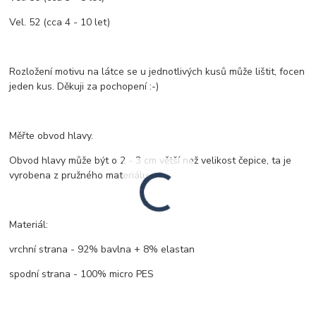
Vel. 52 (cca 4 - 10 let)
Rozložení motivu na látce se u jednotlivých kusů může lištit, focen
jeden kus. Děkuji za pochopení :-)
Měřte obvod hlavy.
Obvod hlavy může být o 2 - 3 cm větší než velikost čepice, ta je
vyrobena z pružného materiálu.
Materiál:
vrchní strana - 92% bavlna + 8% elastan
spodní strana - 100% micro PES