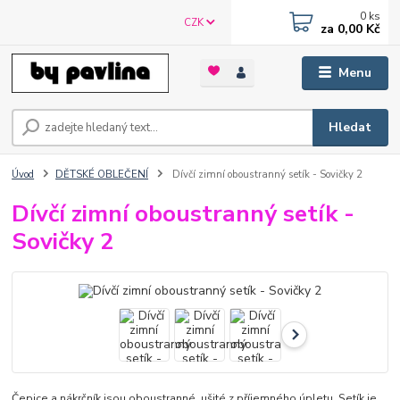
0
ks
CZK
za
0,00 Kč
Menu
Hledat
Úvod
DĚTSKÉ OBLEČENÍ
Dívčí zimní oboustranný setík - Sovičky 2
Dívčí zimní oboustranný setík -
Sovičky 2
Čepice a nákrčník jsou oboustranné, ušité z příjemného úpletu. Setík je