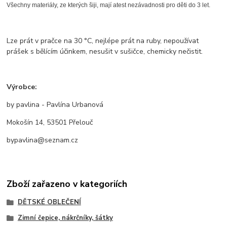
Všechny materiály, ze kterých šiji, mají atest nezávadnosti pro děti do 3 let.
Lze prát v pračce na 30 °C, nejlépe prát na ruby, nepoužívat
prášek s bělícím účinkem, nesušit v sušičce, chemicky nečistit.
Výrobce:
by pavlina - Pavlína Urbanová
Mokošín 14, 53501 Přelouč
bypavlina@seznam.cz
Zboží zařazeno v kategoriích
DĚTSKÉ OBLEČENÍ
Zimní čepice, nákrčníky, šátky