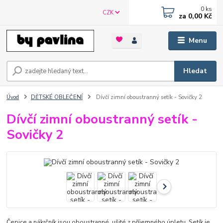
0
ks
CZK
za
0,00 Kč
Menu
Hledat
Úvod
DĚTSKÉ OBLEČENÍ
Dívčí zimní oboustranný setík - Sovičky 2
Dívčí zimní oboustranný setík -
Sovičky 2
Čepice a nákrčník jsou oboustranné, ušité z příjemného úpletu. Setík je