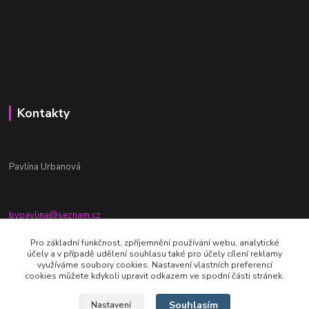
Kontakty
Pavlína Urbanová
bypavlina@seznam.cz
+420774917196
Pro základní funkčnost, zpříjemnění používání webu, analytické
účely a v případě udělení souhlasu také pro účely cílení reklamy
Fb stránka - By pavlina
využíváme soubory cookies. Nastavení vlastních preferencí
cookies můžete kdykoli upravit odkazem ve spodní části stránek.
Souhlasím
Nastavení