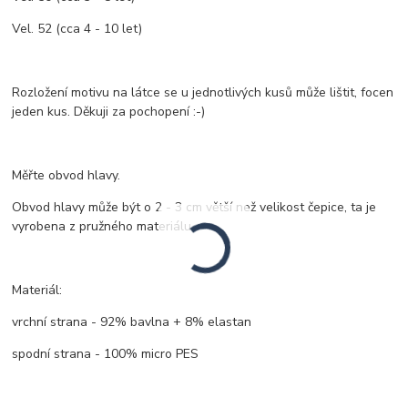
Vel. 52 (cca 4 - 10 let)
Rozložení motivu na látce se u jednotlivých kusů může lištit, focen
jeden kus. Děkuji za pochopení :-)
Měřte obvod hlavy.
Obvod hlavy může být o 2 - 3 cm větší než velikost čepice, ta je
vyrobena z pružného materiálu.
Materiál:
vrchní strana - 92% bavlna + 8% elastan
spodní strana - 100% micro PES