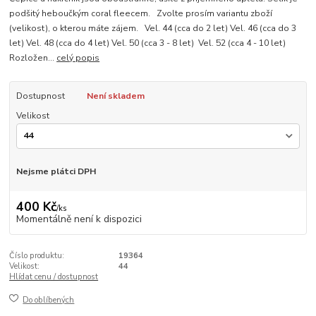
podšitý heboučkým coral fleecem. Zvolte prosím variantu zboží
(velikost), o kterou máte zájem. Vel. 44 (cca do 2 let) Vel. 46 (cca do 3
let) Vel. 48 (cca do 4 let) Vel. 50 (cca 3 - 8 let) Vel. 52 (cca 4 - 10 let)
Rozložen...
celý popis
Dostupnost
Není skladem
Velikost
Nejsme plátci DPH
400 Kč
/
ks
Momentálně není k dispozici
Číslo produktu:
19364
Velikost:
44
Hlídat cenu / dostupnost
Do oblíbených