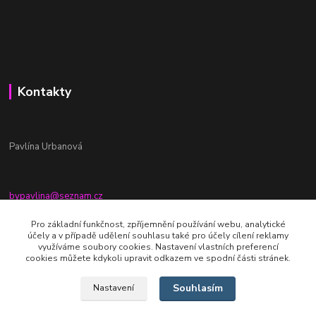
Kontakty
Pavlína Urbanová
bypavlina@seznam.cz
+420774917196
Pro základní funkčnost, zpříjemnění používání webu, analytické
účely a v případě udělení souhlasu také pro účely cílení reklamy
Fb stránka - By pavlina
využíváme soubory cookies. Nastavení vlastních preferencí
cookies můžete kdykoli upravit odkazem ve spodní části stránek.
Souhlasím
Nastavení