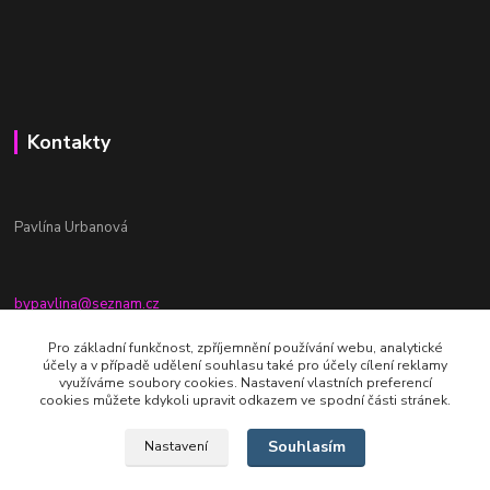
Kontakty
Pavlína Urbanová
bypavlina@seznam.cz
+420774917196
Pro základní funkčnost, zpříjemnění používání webu, analytické
účely a v případě udělení souhlasu také pro účely cílení reklamy
Fb stránka - By pavlina
využíváme soubory cookies. Nastavení vlastních preferencí
cookies můžete kdykoli upravit odkazem ve spodní části stránek.
Souhlasím
Nastavení