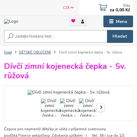
0
ks
CZK
za
0,00 Kč
Menu
Hledat
Úvod
DĚTSKÉ OBLEČENÍ
Dívčí zimní kojenecká čepka - Sv. růžová
Dívčí zimní kojenecká čepka - Sv.
růžová
Čepice pro nejmenší dětičky je ušitá z příjemné svetroviny,
podšitá Fleece antipilling. Zdobená uzlíkem :-) Vel. 36 ( cca do 1/2