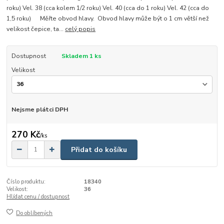
roku) Vel. 38 (cca kolem 1/2 roku) Vel. 40 (cca do 1 roku) Vel. 42 (cca do
1,5 roku) Měřte obvod hlavy. Obvod hlavy může být o 1 cm větší než
velikost čepice, ta...
celý popis
Dostupnost
Skladem 1 ks
Velikost
Nejsme plátci DPH
270 Kč
/
ks
Přidat do košíku
Číslo produktu:
18340
Velikost:
36
Hlídat cenu / dostupnost
Do oblíbených