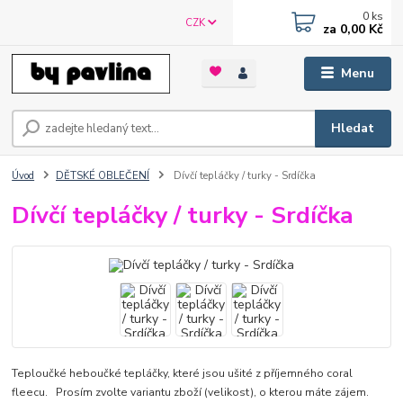
0
ks
CZK
za
0,00 Kč
Menu
Hledat
Úvod
DĚTSKÉ OBLEČENÍ
Dívčí tepláčky / turky - Srdíčka
Dívčí tepláčky / turky - Srdíčka
Teploučké heboučké tepláčky, které jsou ušité z příjemného coral
fleecu. Prosím zvolte variantu zboží (velikost), o kterou máte zájem.