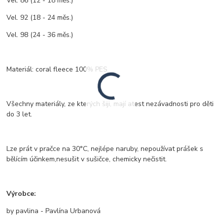
Vel. 86 (12 - 18 měs.)
Vel. 92 (18 - 24 měs.)
Vel. 98 (24 - 36 měs.)
Materiál: coral fleece 100% PES
Všechny materiály, ze kterých šiji, mají atest nezávadnosti pro děti
do 3 let.
Lze prát v pračce na 30°C, nejlépe naruby, nepoužívat prášek s
bělícím účinkem,nesušit v sušičce, chemicky nečistit.
Výrobce:
by pavlina - Pavlína Urbanová